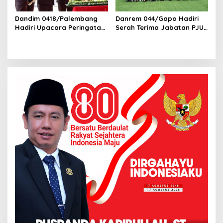
Dandim 0418/Palembang
Danrem 044/Gapo Hadiri
Hadiri Upacara Peringatan
Serah Terima Jabatan PJU
Hari Bhayangkara ke-79 di
Kodam II/Swj
Polsek Kertapati