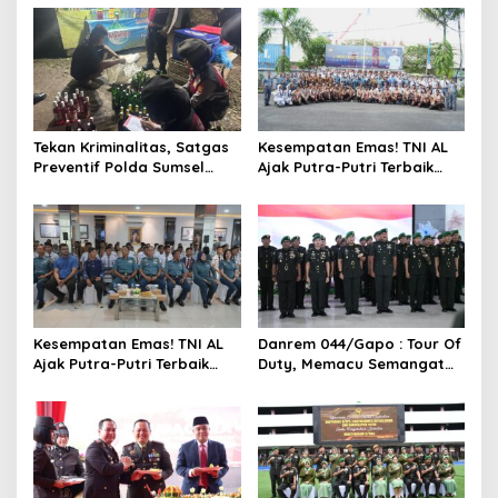
Tekan Kriminalitas, Satgas
Kesempatan Emas! TNI AL
Preventif Polda Sumsel
Ajak Putra-Putri Terbaik
Razia Peredaran Miras
Bergabung di Lanal
Ilegal
Palembang
Kesempatan Emas! TNI AL
Danrem 044/Gapo : Tour Of
Ajak Putra-Putri Terbaik
Duty, Memacu Semangat
Bergabung di Lanal
Dan Kreativitas
Palembang