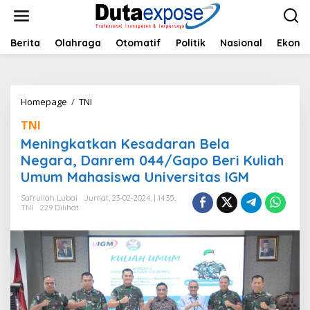
L
e
w
a
Berita
Olahraga
Otomatif
Politik
Nasional
Ekono
t
i
k
e
Homepage
/
TNI
M
k
e
o
TNI
n
n
i
Meningkatkan Kesadaran Bela
t
n
e
Negara, Danrem 044/Gapo Beri Kuliah
g
n
Umum Mahasiswa Universitas IGM
k
a
Safrullah Lubai
Jumat, 23-02-2024, | 14:35,
t
TNI
229 Dilihat
k
a
n
K
e
s
a
d