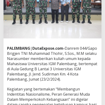
a
r
a
n
B
e
l
a
N
e
g
a
PALEMBANG
|
DutaExpose.com-
Danrem 044/Gapo
r
Brigjen TNI Muhammad Thohir, S.Sos., M.M selaku
a
Narasumber memberikan kuliah umum kepada
,
Mahasiswa Universitas IGM Palembang, bertempat
D
di Aula Gedung B Lantai 3 Universitas IGM
a
n
Palembang, Jl. Jend. Sudirman Km. 4 Kota
r
Palembang, Jumat (23/2/2024).
e
m
Kegiatan yang bertemakan “Membangun
0
Indentitas Nasionalisme, Peran Generasi Muda
4
4
Dalam Memperkokoh Kebangsaan” ini digelar
/
dalam rangka pengenalan kehidupan kampus bagi