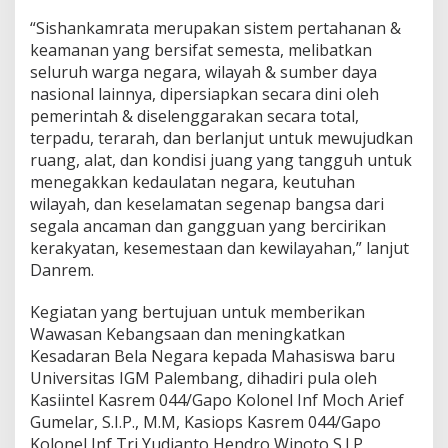
w
“Sishankamrata merupakan sistem pertahanan &
a
U
keamanan yang bersifat semesta, melibatkan
n
seluruh warga negara, wilayah & sumber daya
i
nasional lainnya, dipersiapkan secara dini oleh
v
pemerintah & diselenggarakan secara total,
e
r
terpadu, terarah, dan berlanjut untuk mewujudkan
s
ruang, alat, dan kondisi juang yang tangguh untuk
i
menegakkan kedaulatan negara, keutuhan
t
wilayah, dan keselamatan segenap bangsa dari
a
segala ancaman dan gangguan yang bercirikan
s
I
kerakyatan, kesemestaan dan kewilayahan,” lanjut
G
Danrem.
M
Kegiatan yang bertujuan untuk memberikan
Wawasan Kebangsaan dan meningkatkan
Kesadaran Bela Negara kepada Mahasiswa baru
Universitas IGM Palembang, dihadiri pula oleh
Kasiintel Kasrem 044/Gapo Kolonel Inf Moch Arief
Gumelar, S.I.P., M.M, Kasiops Kasrem 044/Gapo
Kolonel Inf Tri Yudianto Hendro Winoto S.I.P,