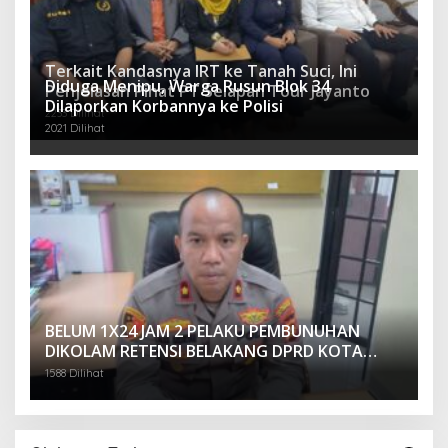
Terkait Kandasnya IRT ke Tanah Suci, Ini
Diduga Menipu, Warga Rusun Blok 34
Penjelasan Pihat PT Selapan Tour Jayanto
Dilaporkan Korbannya ke Polisi
2233 Dilihat
2021 Dilihat
BELUM 1X24 JAM 2 PELAKU PEMBUNUHAN
DIKOLAM RETENSI BELAKANG DPRD KOTA
PALEMBANG TELAH DIRINGKUS ANGGOTA
1588 Dilihat
POLSEK SU 1 PALEMBANG.