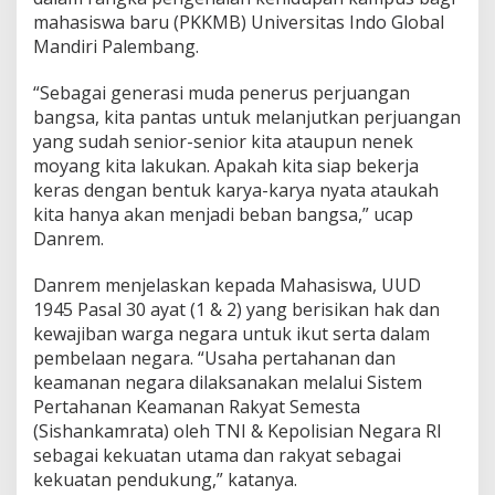
G
mahasiswa baru (PKKMB) Universitas Indo Global
a
Mandiri Palembang.
p
o
B
“Sebagai generasi muda penerus perjuangan
e
bangsa, kita pantas untuk melanjutkan perjuangan
r
yang sudah senior-senior kita ataupun nenek
i
moyang kita lakukan. Apakah kita siap bekerja
K
u
keras dengan bentuk karya-karya nyata ataukah
l
kita hanya akan menjadi beban bangsa,” ucap
i
Danrem.
a
h
Danrem menjelaskan kepada Mahasiswa, UUD
U
m
1945 Pasal 30 ayat (1 & 2) yang berisikan hak dan
u
kewajiban warga negara untuk ikut serta dalam
m
pembelaan negara. “Usaha pertahanan dan
M
keamanan negara dilaksanakan melalui Sistem
a
Pertahanan Keamanan Rakyat Semesta
h
a
(Sishankamrata) oleh TNI & Kepolisian Negara RI
s
sebagai kekuatan utama dan rakyat sebagai
i
kekuatan pendukung,” katanya.
s