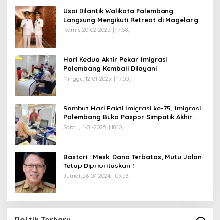
Usai Dilantik Walikota Palembang
Langsung Mengikuti Retreat di Magelang
Kamis, 20-02-2025, | 17:58,
Hari Kedua Akhir Pekan Imigrasi
Palembang Kembali Dilayani
Minggu, 12-01-2025, | 17:00,
Sambut Hari Bakti Imigrasi ke-75, Imigrasi
Palembang Buka Paspor Simpatik Akhir
Pekan
Sabtu, 11-01-2025, | 18:10,
Bastari : Meski Dana Terbatas, Mutu Jalan
Tetap Diprioritaskan !
Jumat, 26-07-2024, | 09:53,
T
C
Di 
Politik Terbaru