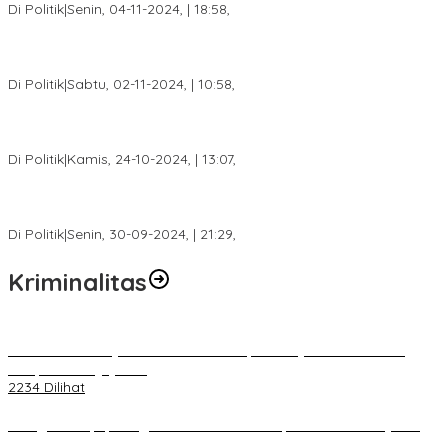
Di Politik
|
Senin, 04-11-2024, | 18:58,
Tim Relawan SBB Prabumulih Dikukuhkan Calon Gubernur
Sumsel H. Mawardi Yahya
Di Politik
|
Sabtu, 02-11-2024, | 10:58,
Calon Bupati Dua Periode Joncik Muhammad: Kemenangan
Besar Matahati di Empat Lawang Capai 70 Persen
Di Politik
|
Kamis, 24-10-2024, | 13:07,
Fokus Infrastruktur dan Pelayanan Publik, Feby Anggi Siap
Berjuang di DPRD Palembang
Di Politik
|
Senin, 30-09-2024, | 21:29,
Kriminalitas
Terkait Kandasnya IRT ke Tanah Suci, Ini Penjelasan Pihat PT
Selapan Tour Jayanto
2234 Dilihat
Diduga Menipu, Warga Rusun Blok 34 Dilaporkan Korbannya ke
Polisi