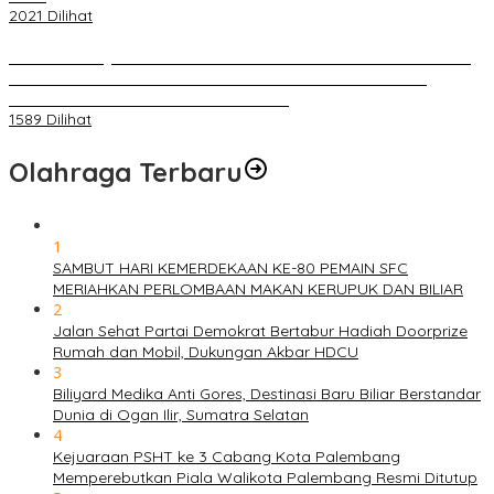
2021 Dilihat
BELUM 1X24 JAM 2 PELAKU PEMBUNUHAN DIKOLAM RETENSI
BELAKANG DPRD KOTA PALEMBANG TELAH DIRINGKUS
ANGGOTA POLSEK SU 1 PALEMBANG.
1589 Dilihat
Olahraga Terbaru
1
SAMBUT HARI KEMERDEKAAN KE-80 PEMAIN SFC
MERIAHKAN PERLOMBAAN MAKAN KERUPUK DAN BILIAR
2
Jalan Sehat Partai Demokrat Bertabur Hadiah Doorprize
Rumah dan Mobil, Dukungan Akbar HDCU
3
Biliyard Medika Anti Gores, Destinasi Baru Biliar Berstandar
Dunia di Ogan Ilir, Sumatra Selatan
4
Kejuaraan PSHT ke 3 Cabang Kota Palembang
Memperebutkan Piala Walikota Palembang Resmi Ditutup