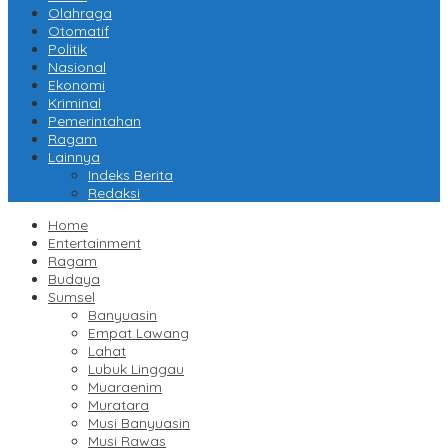
Olahraga
Otomatif
Politik
Nasional
Ekonomi
Kriminal
Pemerintahan
Ragam
Lainnya
Indeks Berita
Redaksi
Home
Entertainment
Ragam
Budaya
Sumsel
Banyuasin
Empat Lawang
Lahat
Lubuk Linggau
Muaraenim
Muratara
Musi Banyuasin
Musi Rawas