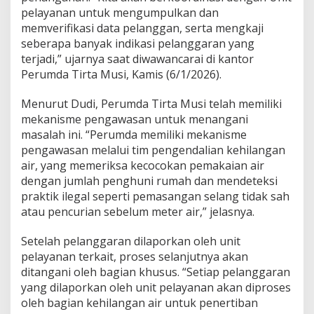
s
pelayanan untuk mengumpulkan dan
i
memverifikasi data pelanggan, serta mengkaji
S
seberapa banyak indikasi pelanggaran yang
e
b
terjadi,” ujarnya saat diwawancarai di kantor
a
Perumda Tirta Musi, Kamis (6/1/2026).
b
k
Menurut Dudi, Perumda Tirta Musi telah memiliki
a
mekanisme pengawasan untuk menangani
n
K
masalah ini. “Perumda memiliki mekanisme
e
pengawasan melalui tim pengendalian kehilangan
r
air, yang memeriksa kecocokan pemakaian air
u
dengan jumlah penghuni rumah dan mendeteksi
g
i
praktik ilegal seperti pemasangan selang tidak sah
a
atau pencurian sebelum meter air,” jelasnya.
n
T
Setelah pelanggaran dilaporkan oleh unit
a
pelayanan terkait, proses selanjutnya akan
h
u
ditangani oleh bagian khusus. “Setiap pelanggaran
n
yang dilaporkan oleh unit pelayanan akan diproses
2
oleh bagian kehilangan air untuk penertiban
0