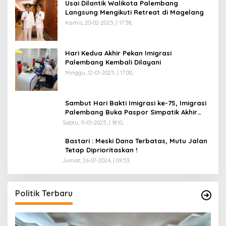
Usai Dilantik Walikota Palembang
Langsung Mengikuti Retreat di Magelang
Kamis, 20-02-2025, | 17:58,
Hari Kedua Akhir Pekan Imigrasi
Palembang Kembali Dilayani
Minggu, 12-01-2025, | 17:00,
Sambut Hari Bakti Imigrasi ke-75, Imigrasi
Palembang Buka Paspor Simpatik Akhir
Pekan
Sabtu, 11-01-2025, | 18:10,
Bastari : Meski Dana Terbatas, Mutu Jalan
Tetap Diprioritaskan !
Jumat, 26-07-2024, | 09:53,
Politik Terbaru