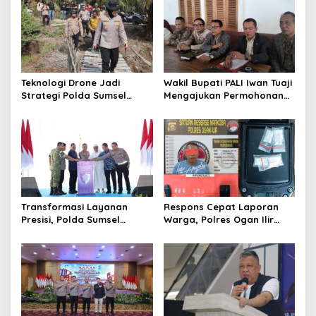
Teknologi Drone Jadi
Wakil Bupati PALI Iwan Tuaji
Strategi Polda Sumsel
Mengajukan Permohonan
Deteksi Dini Karhutla di
Praperadilan !
Wilayah Rawan Ogan Ilir
Transformasi Layanan
Respons Cepat Laporan
Presisi, Polda Sumsel
Warga, Polres Ogan Ilir
Bangun Gedung BPKB
Ungkap Peredaran Sabu di
Standar Baru Bebas Pungli
Pemulutan Selatan