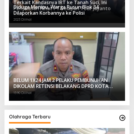
Terkait Kandasnya IRT ke Tanah Suci, Ini
Diduga Menipu, Warga Rusun Blok 34
Penjelasan Pihat PT Selapan Tour Jayanto
Dilaporkan Korbannya ke Polisi
2234 Dilihat
2023 Dilihat
BELUM 1X24 JAM 2 PELAKU PEMBUNUHAN
DIKOLAM RETENSI BELAKANG DPRD KOTA
PALEMBANG TELAH DIRINGKUS ANGGOTA
1590 Dilihat
POLSEK SU 1 PALEMBANG.
Olahraga Terbaru