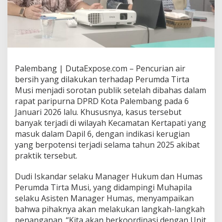
h
P
e
r
u
m
d
a
Palembang | DutaExpose.com – Pencurian air
T
bersih yang dilakukan terhadap Perumda Tirta
i
Musi menjadi sorotan publik setelah dibahas dalam
r
rapat paripurna DPRD Kota Palembang pada 6
t
a
Januari 2026 lalu. Khususnya, kasus tersebut
M
banyak terjadi di wilayah Kecamatan Kertapati yang
u
masuk dalam Dapil 6, dengan indikasi kerugian
s
yang berpotensi terjadi selama tahun 2025 akibat
i
B
praktik tersebut.
e
r
Dudi Iskandar selaku Manager Hukum dan Humas
p
Perumda Tirta Musi, yang didampingi Muhapila
o
selaku Asisten Manager Humas, menyampaikan
t
e
bahwa pihaknya akan melakukan langkah-langkah
n
penanganan. “Kita akan berkoordinasi dengan Unit