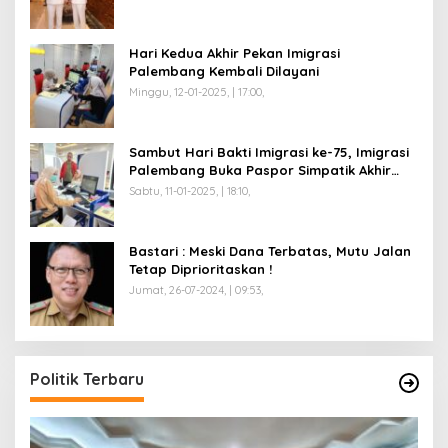
Hari Kedua Akhir Pekan Imigrasi
Palembang Kembali Dilayani
Minggu, 12-01-2025, | 17:00,
Sambut Hari Bakti Imigrasi ke-75, Imigrasi
Palembang Buka Paspor Simpatik Akhir
Pekan
Sabtu, 11-01-2025, | 18:10,
Bastari : Meski Dana Terbatas, Mutu Jalan
Tetap Diprioritaskan !
Jumat, 26-07-2024, | 09:53,
Politik Terbaru