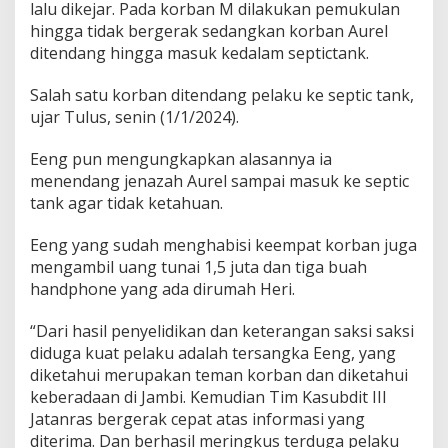
lalu dikejar. Pada korban M dilakukan pemukulan
S
e
hingga tidak bergerak sedangkan korban Aurel
p
ditendang hingga masuk kedalam septictank.
t
i
Salah satu korban ditendang pelaku ke septic tank,
c
ujar Tulus, senin (1/1/2024).
T
a
n
Eeng pun mengungkapkan alasannya ia
k
menendang jenazah Aurel sampai masuk ke septic
.
tank agar tidak ketahuan.
Eeng yang sudah menghabisi keempat korban juga
mengambil uang tunai 1,5 juta dan tiga buah
handphone yang ada dirumah Heri.
“Dari hasil penyelidikan dan keterangan saksi saksi
diduga kuat pelaku adalah tersangka Eeng, yang
diketahui merupakan teman korban dan diketahui
keberadaan di Jambi. Kemudian Tim Kasubdit III
Jatanras bergerak cepat atas informasi yang
diterima. Dan berhasil meringkus terduga pelaku