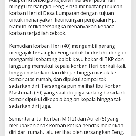
i
minggu tersangka Eeng Plaza mendatangi rumah
M
korban Heri di Desa Lumpatan dengan tujuan
u
b
untuk menanyakan keuntungan penjualan Hp,
a
Namun ketika tersangka menanyakan kepada
,
korban terjadilah cekcok.
T
e
Kemudian korban Heri (40) mengambil parang
n
d
mengajak tersangka Eeng untuk berkelahi, dengan
a
mengambil sebatang balok kayu bakar di TKP dan
n
langsung memukul kepala korban Heri berkali-kali,
g
hingga melarikan dan dikejar hingga masuk ke
J
kamar atas rumah, dan dipukul sampai tak
a
s
sadarkan diri. Tersangka pun melihat Ibu Korban
a
Masturiah (70) yang saat itu juga sedang berada di
d
kamar dipukul dikepala bagian kepala hingga tak
A
sadarkan diri juga.
u
r
e
Sementara itu, Korban M (12) dan Aurel (5) yang
l
merupakan anak korban ketika hendak melarikan
k
diri dari rumah, lalu terlihat oleh tersangkan Eeng,
e