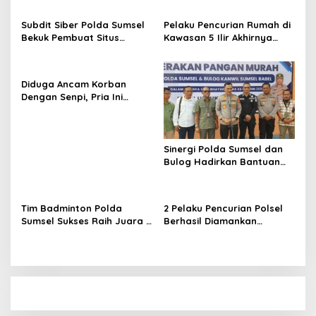
Subdit Siber Polda Sumsel
Pelaku Pencurian Rumah di
Bekuk Pembuat Situs
Kawasan 5 Ilir Akhirnya
Pendaftaran Fiktif
Ditangkap
Bhayangkara Run 2026
Diduga Ancam Korban
Dengan Senpi, Pria Ini
Diamankan Anggota
Satreskrim Polrestabes
Palembang
Sinergi Polda Sumsel dan
Bulog Hadirkan Bantuan
Pangan bagi Ratusan
Warga di Hari
Bhayangkara ke-80
Tim Badminton Polda
2 Pelaku Pencurian Polsel
Sumsel Sukses Raih Juara 1
Berhasil Diamankan
di Ajang Kapolda Sumbar
Anggota Polsekta SU I
Open 2026
Palembang