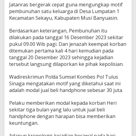
k
Jatanras bergerak cepat guna mengungkap motif
u
pembunuhan satu keluarga di Desa Lumpatan 1
P
Kecamatan Sekayu, Kabupaten Musi Banyuasin.
e
m
b
Berdasarkan keterangan, Pembunuhan itu
u
dilakukan pada tanggal 16 Desember 2023 sekitar
n
pukul 09.00 Wib pagi. Dan jenazah keempat korban
u
ditemukan pertama kali 4 hari kemudian pada
h
a
tanggal 20 Desember 2023 sehingga kejadian
n
tersebut langsung dilaporkan ke pihak kepolisian.
S
a
Wadireskrimun Polda Sumsel Kombes Pol Tulus
t
Sinaga mengatakan motif yang diketahui saat ini
u
K
adalah modal jual beli handphone sebesar 30 juta.
e
l
Pelaku memberikan modal kepada korban Heri
u
sekitar tiga bulan yang lalu untuk jual beli
a
handphone dengan harapan bisa memberikan
r
g
keuntungan.
a
d
Adapun kronologis kejadian berawal pada hari