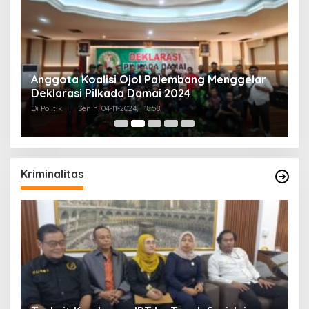
Anggota Koalisi Ojol Palembang Menggelar
T
Deklarasi Pilkada Damai 2024
C
Di Politik
|
Senin, 04-11-2024, | 18:58,
Di 
Kriminalitas