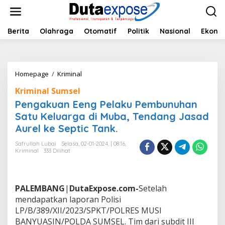
L
e
w
a
Berita
Olahraga
Otomatif
Politik
Nasional
Ekono
t
i
k
e
Homepage
/
Kriminal
P
k
e
o
Kriminal Sumsel
n
n
g
Pengakuan Eeng Pelaku Pembunuhan
t
a
e
Satu Keluarga di Muba, Tendang Jasad
k
n
Aurel ke Septic Tank.
u
a
Safrullah Lubai
Selasa, 02-01-2024, | 08:16,
n
Kriminal
333 Dilihat
E
e
n
g
PALEMBANG
|
DutaExpose.com-
Setelah
P
mendapatkan laporan Polisi
e
LP/B/389/XII/2023/SPKT/POLRES MUSI
l
a
BANYUASIN/POLDA SUMSEL. Tim dari subdit III