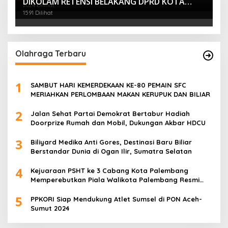
DIKOLAM RETENSI BELAKANG DPRD KOTA
2024 Dilihat
PALEMBANG TELAH DIRINGKUS ANGGOTA
1591 Dilihat
POLSEK SU 1 PALEMBANG.
Olahraga Terbaru
1
SAMBUT HARI KEMERDEKAAN KE-80 PEMAIN SFC
MERIAHKAN PERLOMBAAN MAKAN KERUPUK DAN BILIAR
2
Jalan Sehat Partai Demokrat Bertabur Hadiah
Doorprize Rumah dan Mobil, Dukungan Akbar HDCU
3
Biliyard Medika Anti Gores, Destinasi Baru Biliar
Berstandar Dunia di Ogan Ilir, Sumatra Selatan
4
Kejuaraan PSHT ke 3 Cabang Kota Palembang
Memperebutkan Piala Walikota Palembang Resmi
Ditutup
5
PPKORI Siap Mendukung Atlet Sumsel di PON Aceh-
Sumut 2024