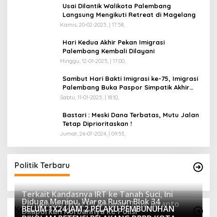
Usai Dilantik Walikota Palembang
Langsung Mengikuti Retreat di Magelang
Kamis, 20-02-2025, | 17:58,
Hari Kedua Akhir Pekan Imigrasi
Palembang Kembali Dilayani
Minggu, 12-01-2025, | 17:00,
Sambut Hari Bakti Imigrasi ke-75, Imigrasi
Palembang Buka Paspor Simpatik Akhir
Pekan
Sabtu, 11-01-2025, | 18:10,
Bastari : Meski Dana Terbatas, Mutu Jalan
Tetap Diprioritaskan !
Jumat, 26-07-2024, | 09:53,
Politik Terbaru
Terkait Kandasnya IRT ke Tanah Suci, Ini
Diduga Menipu, Warga Rusun Blok 34
Penjelasan Pihat PT Selapan Tour Jayanto
BELUM 1X24 JAM 2 PELAKU PEMBUNUHAN
Kriminalitas
Dilaporkan Korbannya ke Polisi
2234 Dilihat