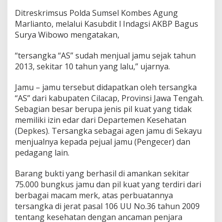
s
Ditreskrimsus Polda Sumsel Kombes Agung
u
s
Marlianto, melalui Kasubdit l Indagsi AKBP Bagus
P
Surya Wibowo mengatakan,
o
l
“tersangka “AS” sudah menjual jamu sejak tahun
d
2013, sekitar 10 tahun yang lalu,” ujarnya.
a
S
u
Jamu – jamu tersebut didapatkan oleh tersangka
m
“AS” dari kabupaten Cilacap, Provinsi Jawa Tengah.
s
Sebagian besar berupa jenis pil kuat yang tidak
e
memiliki izin edar dari Departemen Kesehatan
l
(Depkes). Tersangka sebagai agen jamu di Sekayu
menjualnya kepada pejual jamu (Pengecer) dan
pedagang lain.
Barang bukti yang berhasil di amankan sekitar
75.000 bungkus jamu dan pil kuat yang terdiri dari
berbagai macam merk, atas perbuatannya
tersangka di jerat pasal 106 UU No.36 tahun 2009
tentang kesehatan dengan ancaman penjara