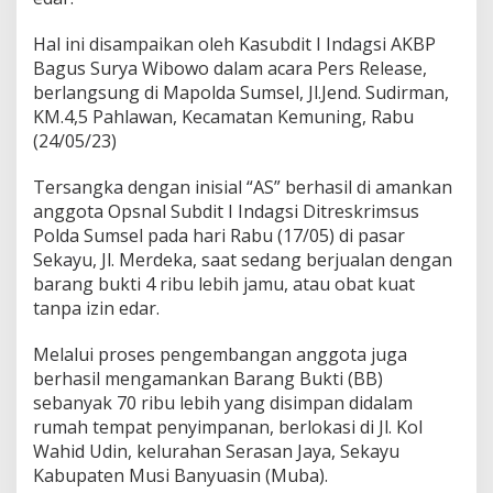
i
n
Hal ini disampaikan oleh Kasubdit I Indagsi AKBP
E
Bagus Surya Wibowo dalam acara Pers Release,
d
a
berlangsung di Mapolda Sumsel, Jl.Jend. Sudirman,
r
KM.4,5 Pahlawan, Kecamatan Kemuning, Rabu
D
(24/05/23)
i
a
Tersangka dengan inisial “AS” berhasil di amankan
m
a
anggota Opsnal Subdit I Indagsi Ditreskrimsus
n
Polda Sumsel pada hari Rabu (17/05) di pasar
k
Sekayu, Jl. Merdeka, saat sedang berjualan dengan
a
barang bukti 4 ribu lebih jamu, atau obat kuat
n
D
tanpa izin edar.
i
t
Melalui proses pengembangan anggota juga
r
berhasil mengamankan Barang Bukti (BB)
e
sebanyak 70 ribu lebih yang disimpan didalam
s
k
rumah tempat penyimpanan, berlokasi di Jl. Kol
r
Wahid Udin, kelurahan Serasan Jaya, Sekayu
i
Kabupaten Musi Banyuasin (Muba).
m