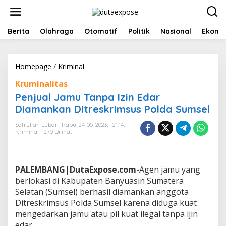
L
e
w
a
Berita
Olahraga
Otomatif
Politik
Nasional
Ekono
t
i
k
Homepage
/
Kriminal
P
e
e
k
Kruminalitas
n
o
j
n
Penjual Jamu Tanpa Izin Edar
u
t
Diamankan Ditreskrimsus Polda Sumsel
a
e
l
n
Safrullah Lubai
Rabu, 24-05-2023, | 21:14,
J
Kriminal
270 Dilihat
a
m
u
T
PALEMBANG
|
DutaExpose.com-
Agen jamu yang
a
berlokasi di Kabupaten Banyuasin Sumatera
n
Selatan (Sumsel) berhasil diamankan anggota
p
Ditreskrimsus Polda Sumsel karena diduga kuat
a
I
mengedarkan jamu atau pil kuat ilegal tanpa ijin
z
edar.