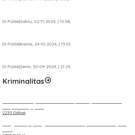
Tim Relawan SBB Prabumulih Dikukuhkan Calon Gubernur
Sumsel H. Mawardi Yahya
Di Politik
|
Sabtu, 02-11-2024, | 10:58,
Calon Bupati Dua Periode Joncik Muhammad: Kemenangan
Besar Matahati di Empat Lawang Capai 70 Persen
Di Politik
|
Kamis, 24-10-2024, | 13:07,
Fokus Infrastruktur dan Pelayanan Publik, Feby Anggi Siap
Berjuang di DPRD Palembang
Di Politik
|
Senin, 30-09-2024, | 21:29,
Kriminalitas
Terkait Kandasnya IRT ke Tanah Suci, Ini Penjelasan Pihat PT
Selapan Tour Jayanto
2233 Dilihat
Diduga Menipu, Warga Rusun Blok 34 Dilaporkan Korbannya ke
Polisi