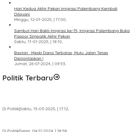
Hari Kedua Akhir Pekan Imigrasi Palembang Kembali
Dilayani
Minggu, 12-01-2025, | 17:00,
Sambut Hari Bakti Imigrasi ke-75, Imigrasi Palembang Buka
Paspor Simpatik Akhir Pekan
Sabtu, 11-01-2025, | 18:10,
Bastari : Meski Dana Terbatas, Mutu Jalan Tetap
Diprioritaskan !
Jumat, 26-07-2024, | 09:53,
Politik Terbaru
DPW PAN Sumsel Segera Laksanakan Musyawarah Wilayah
2025
Di Politik
|
Sabtu, 15-03-2025, | 17:12,
Anggota Koalisi Ojol Palembang Menggelar Deklarasi Pilkada
Damai 2024
Di Politik
|
Senin, 04-11-2024, | 18:58,