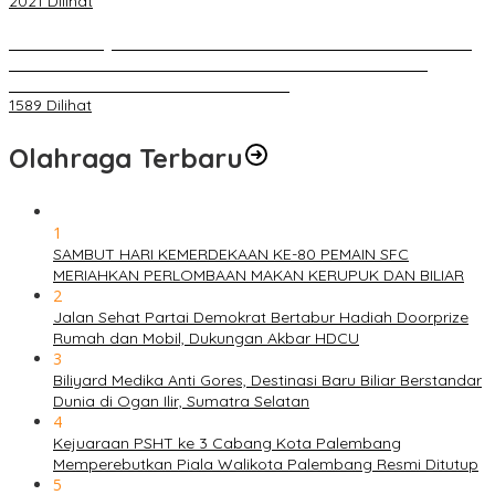
2021 Dilihat
BELUM 1X24 JAM 2 PELAKU PEMBUNUHAN DIKOLAM RETENSI
BELAKANG DPRD KOTA PALEMBANG TELAH DIRINGKUS
ANGGOTA POLSEK SU 1 PALEMBANG.
1589 Dilihat
Olahraga Terbaru
1
SAMBUT HARI KEMERDEKAAN KE-80 PEMAIN SFC
MERIAHKAN PERLOMBAAN MAKAN KERUPUK DAN BILIAR
2
Jalan Sehat Partai Demokrat Bertabur Hadiah Doorprize
Rumah dan Mobil, Dukungan Akbar HDCU
3
Biliyard Medika Anti Gores, Destinasi Baru Biliar Berstandar
Dunia di Ogan Ilir, Sumatra Selatan
4
Kejuaraan PSHT ke 3 Cabang Kota Palembang
Memperebutkan Piala Walikota Palembang Resmi Ditutup
5