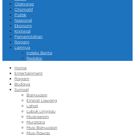
Olahraga
Otomatif
Politik
Nasional
Ekonomi
Kriminal
Pemerintahan
Ragam
Lainnya
Indeks Berita
Redaksi
Home
Entertainment
Ragam
Budaya
Sumsel
Banyuasin
Empat Lawang
Lahat
Lubuk Linggau
Muaraenim
Muratara
Musi Banyuasin
Musi Rawas