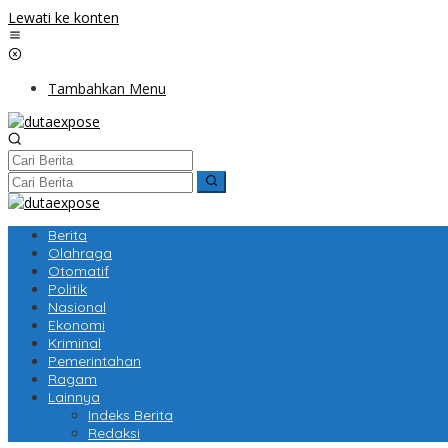
Lewati ke konten
Tambahkan Menu
Berita
Olahraga
Otomatif
Politik
Nasional
Ekonomi
Kriminal
Pemerintahan
Ragam
Lainnya
Indeks Berita
Redaksi