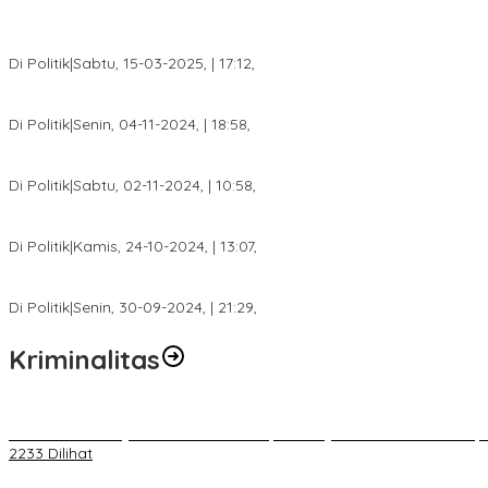
DPW PAN Sumsel Segera Laksanakan Musyawarah Wilayah 2025
Di Politik
|
Sabtu, 15-03-2025, | 17:12,
Anggota Koalisi Ojol Palembang Menggelar Deklarasi Pilkada Da
Di Politik
|
Senin, 04-11-2024, | 18:58,
Tim Relawan SBB Prabumulih Dikukuhkan Calon Gubernur Sumsel 
Di Politik
|
Sabtu, 02-11-2024, | 10:58,
Calon Bupati Dua Periode Joncik Muhammad: Kemenangan Besar 
Di Politik
|
Kamis, 24-10-2024, | 13:07,
Fokus Infrastruktur dan Pelayanan Publik, Feby Anggi Siap Berj
Di Politik
|
Senin, 30-09-2024, | 21:29,
Kriminalitas
Terkait Kandasnya IRT ke Tanah Suci, Ini Penjelasan Pihat PT Selap
2233 Dilihat