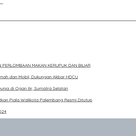
si
ELAKANG DPRD KOTA PALEMBANG TELAH DIRINGKUS ANGGOTA P
N PERLOMBAAN MAKAN KERUPUK DAN BILIAR
Rumah dan Mobil, Dukungan Akbar HDCU
Dunia di Ogan Ilir, Sumatra Selatan
an Piala Walikota Palembang Resmi Ditutup
024