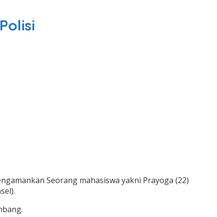
olisi
engamankan Seorang mahasiswa yakni Prayoga (22)
el).
mbang.