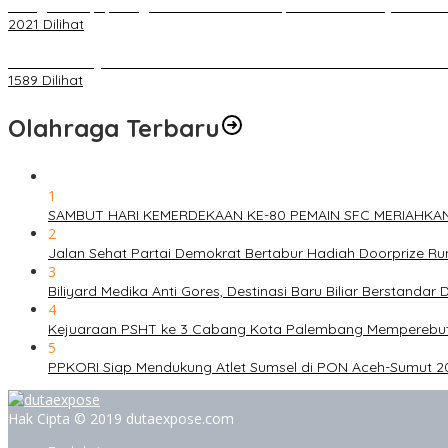
Diduga Menipu, Warga Rusun Blok 34 Dilaporkan Korbannya ke Poli
2021 Dilihat
BELUM 1X24 JAM 2 PELAKU PEMBUNUHAN DIKOLAM RETENSI B
1589 Dilihat
Olahraga Terbaru
1
SAMBUT HARI KEMERDEKAAN KE-80 PEMAIN SFC MERIAHKA
2
Jalan Sehat Partai Demokrat Bertabur Hadiah Doorprize 
3
Biliyard Medika Anti Gores, Destinasi Baru Biliar Berstandar 
4
Kejuaraan PSHT ke 3 Cabang Kota Palembang Memperebutk
5
PPKORI Siap Mendukung Atlet Sumsel di PON Aceh-Sumut 2
Hak Cipta © 2019 dutaexpose.com