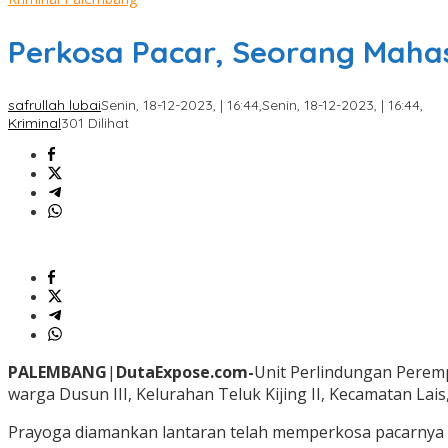
Perkosa Pacar, Seorang Mahas
safrullah lubai
Senin, 18-12-2023, | 16:44,
Senin, 18-12-2023, | 16:44,
Kriminal
301 Dilihat
PALEMBANG
|
DutaExpose.com-
Unit Perlindungan Perem
warga Dusun III, Kelurahan Teluk Kijing II, Kecamatan La
Prayoga diamankan lantaran telah memperkosa pacarnya sen