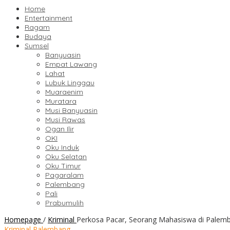
Home
Entertainment
Ragam
Budaya
Sumsel
Banyuasin
Empat Lawang
Lahat
Lubuk Linggau
Muaraenim
Muratara
Musi Banyuasin
Musi Rawas
Ogan Ilir
OKI
Oku Induk
Oku Selatan
Oku Timur
Pagaralam
Palembang
Pali
Prabumulih
Homepage
/
Kriminal
Perkosa Pacar, Seorang Mahasiswa di Palemb
Kriminal Palembang