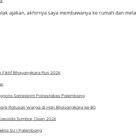
a.
enolak ajakan, akhirnya saya membawanya ke rumah dan mela
n Fiktif Bhayangkara Run 2026
ap
nggota Satreskrim Polrestabes Palembang
bagi Ratusan Warga di Hari Bhayangkara ke-80
g Kapolda Sumbar Open 2026
sekta SU I Palembang