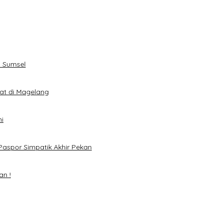
 Sumsel
eat di Magelang
i
Paspor Simpatik Akhir Pekan
an !