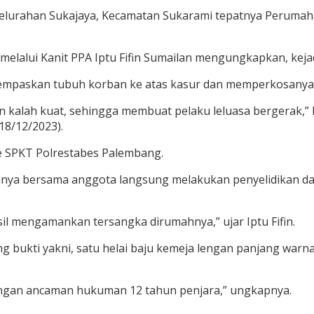
, Kelurahan Sukajaya, Kecamatan Sukarami tepatnya Perumah
melalui Kanit PPA Iptu Fifin Sumailan mengungkapkan, ke
mpaskan tubuh korban ke atas kasur dan memperkosanya s
alah kuat, sehingga membuat pelaku leluasa bergerak,” ka
18/12/2023).
ke SPKT Polrestabes Palembang.
dirinya bersama anggota langsung melakukan penyelidikan
sil mengamankan tersangka dirumahnya,” ujar Iptu Fifin.
bukti yakni, satu helai baju kemeja lengan panjang warna h
dengan ancaman hukuman 12 tahun penjara,” ungkapnya.