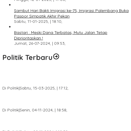
Sambut Hari Bakti Imigrasi ke-75, Imigrasi Palembang Buka
Paspor Simpatik Akhir Pekan
Sabtu, 11-01-2025, | 18:10,
Bastari : Meski Dana Terbatas, Mutu Jalan Tetap
Diprioritaskan !
Jumat, 26-07-2024, | 09:53,
Politik Terbaru
DPW PAN Sumsel Segera Laksanakan Musyawarah Wilayah
2025
Di Politik
|
Sabtu, 15-03-2025, | 17:12,
Anggota Koalisi Ojol Palembang Menggelar Deklarasi Pilkada
Damai 2024
Di Politik
|
Senin, 04-11-2024, | 18:58,
Tim Relawan SBB Prabumulih Dikukuhkan Calon Gubernur
Sumsel H. Mawardi Yahya