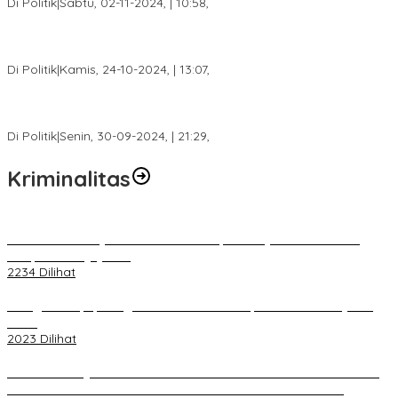
Di Politik
|
Sabtu, 02-11-2024, | 10:58,
Calon Bupati Dua Periode Joncik Muhammad: Kemenangan
Besar Matahati di Empat Lawang Capai 70 Persen
Di Politik
|
Kamis, 24-10-2024, | 13:07,
Fokus Infrastruktur dan Pelayanan Publik, Feby Anggi Siap
Berjuang di DPRD Palembang
Di Politik
|
Senin, 30-09-2024, | 21:29,
Kriminalitas
Terkait Kandasnya IRT ke Tanah Suci, Ini Penjelasan Pihat PT
Selapan Tour Jayanto
2234 Dilihat
Diduga Menipu, Warga Rusun Blok 34 Dilaporkan Korbannya ke
Polisi
2023 Dilihat
BELUM 1X24 JAM 2 PELAKU PEMBUNUHAN DIKOLAM RETENSI
BELAKANG DPRD KOTA PALEMBANG TELAH DIRINGKUS