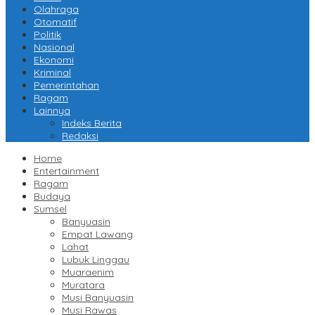
Olahraga
Otomatif
Politik
Nasional
Ekonomi
Kriminal
Pemerintahan
Ragam
Lainnya
Indeks Berita
Redaksi
Home
Entertainment
Ragam
Budaya
Sumsel
Banyuasin
Empat Lawang
Lahat
Lubuk Linggau
Muaraenim
Muratara
Musi Banyuasin
Musi Rawas