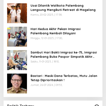
Usai Dilantik Walikota Palembang
Langsung Mengikuti Retreat di Magelang
Kamis, 20-02-2025, | 17:58,
Hari Kedua Akhir Pekan Imigrasi
Palembang Kembali Dilayani
Minggu, 12-01-2025, | 17:00,
Sambut Hari Bakti Imigrasi ke-75, Imigrasi
Palembang Buka Paspor Simpatik Akhir
Pekan
Sabtu, 11-01-2025, | 18:10,
Bastari : Meski Dana Terbatas, Mutu Jalan
Tetap Diprioritaskan !
Jumat, 26-07-2024, | 09:53,
Politik Terbaru