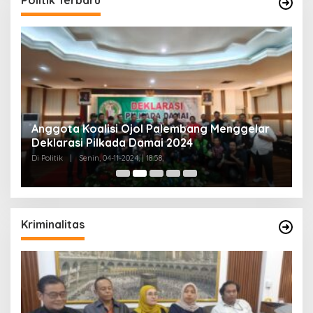
Anggota Koalisi Ojol Palembang Menggelar
T
Deklarasi Pilkada Damai 2024
C
Di Politik
|
Senin, 04-11-2024, | 18:58,
Di 
Kriminalitas