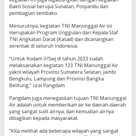
t
Bakti Sosial berupa Sunatan, Posyandu dan
u
pembagian sembako.
h
a
n
Menurutnya, kegiatan TNI Manunggal Air ini
A
merupakan Program Unggulan dari Kepala Staf
i
TNI Angkatan Darat (Kasad) dan dicanangkan
r
serentak di seluruh Indonesia.
B
e
r
“Untuk Kodam II/Swj di tahun 2023 sudah
s
melaksanakan kegiatan 123 TNI Manunggal Air
i
yakni wilayah Provinsi Sumatera Selatan, Jambi
h
Bengkulu, Lampung dan Provinsi Bangka
M
a
Belitung,” urai Pangdam.
s
y
Pangdam juga menegaskan tujuan TNI Manunggal
a
Air adalah untuk memberikan air ke daerah-daerah
r
yang sangat sulit airnya, dan kemudian airnya
a
k
dibagikan kepada masyarakat.
a
t
“Kita melihat ada beberapa wilayah yang sangat