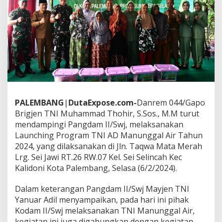
I
A
D
M
a
n
u
n
g
g
a
l
PALEMBANG
|
DutaExpose.com-
Danrem 044/Gapo
A
Brigjen TNI Muhammad Thohir, S.Sos., M.M turut
i
mendampingi Pangdam II/Swj, melaksanakan
r
Launching Program TNI AD Manunggal Air Tahun
,
2024, yang dilaksanakan di Jln. Taqwa Mata Merah
B
a
Lrg. Sei Jawi RT.26 RW.07 Kel. Sei Selincah Kec
n
Kalidoni Kota Palembang, Selasa (6/2/2024).
t
u
Dalam keterangan Pangdam II/Swj Mayjen TNI
k
Yanuar Adil menyampaikan, pada hari ini pihak
e
b
Kodam II/Swj melaksanakan TNI Manunggal Air,
u
kegiatan ini juga digabungkan dengan kegiatan