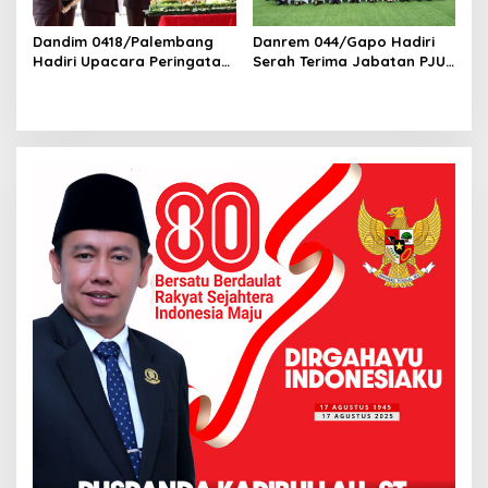
Dandim 0418/Palembang
Danrem 044/Gapo Hadiri
Hadiri Upacara Peringatan
Serah Terima Jabatan PJU
Hari Bhayangkara ke-79 di
Kodam II/Swj
Polsek Kertapati