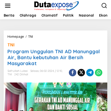
L
e
w
a
Berita
Olahraga
Otomatif
Politik
Nasional
Ekono
t
i
k
e
Homepage
/
TNI
P
k
r
o
TNI
o
n
g
Program Unggulan TNI AD Manunggal
t
r
e
Air, Bantu kebutuhan Air Bersih
a
n
Masyarakat
m
U
Safrullah Lubai
Selasa, 06-02-2024, | 12:10,
n
TNI
242 Dilihat
g
g
u
l
a
n
T
N