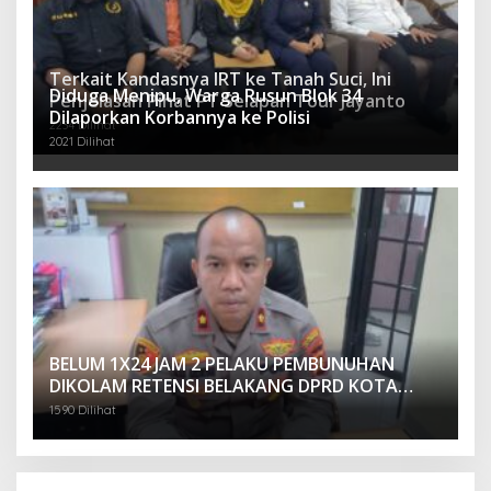
Terkait Kandasnya IRT ke Tanah Suci, Ini
Diduga Menipu, Warga Rusun Blok 34
Penjelasan Pihat PT Selapan Tour Jayanto
Dilaporkan Korbannya ke Polisi
2234 Dilihat
2021 Dilihat
BELUM 1X24 JAM 2 PELAKU PEMBUNUHAN
DIKOLAM RETENSI BELAKANG DPRD KOTA
PALEMBANG TELAH DIRINGKUS ANGGOTA
1590 Dilihat
POLSEK SU 1 PALEMBANG.