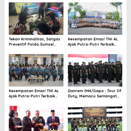
Tekan Kriminalitas, Satgas
Kesempatan Emas! TNI AL
Preventif Polda Sumsel
Ajak Putra-Putri Terbaik
Razia Peredaran Miras
Bergabung di Lanal
Ilegal
Palembang
Kesempatan Emas! TNI AL
Danrem 044/Gapo : Tour Of
Ajak Putra-Putri Terbaik
Duty, Memacu Semangat
Bergabung di Lanal
Dan Kreativitas
Palembang