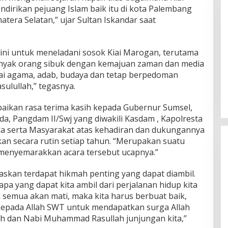
irikan pejuang Islam baik itu di kota Palembang
era Selatan,” ujar Sultan Iskandar saat
 ini untuk meneladani sosok Kiai Marogan, terutama
banyak orang sibuk dengan kemajuan zaman dan media
nilai agama, adab, budaya dan tetap berpedoman
sulullah,” tegasnya.
paikan rasa terima kasih kepada Gubernur Sumsel,
a, Pangdam II/Swj yang diwakili Kasdam , Kapolresta
 serta Masyarakat atas kehadiran dan dukungannya
kan secara rutin setiap tahun. “Merupakan suatu
 menyemarakkan acara tersebut ucapnya.”
elaskan terdapat hikmah penting yang dapat diambil.
pa yang dapat kita ambil dari perjalanan hidup kita
 semua akan mati, maka kita harus berbuat baik,
kepada Allah SWT untuk mendapatkan surga Allah
ah dan Nabi Muhammad Rasullah junjungan kita,”