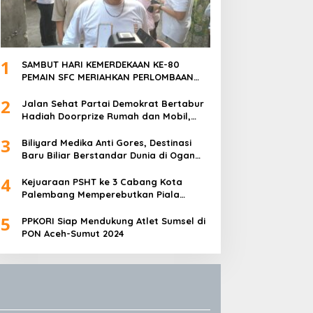
1
SAMBUT HARI KEMERDEKAAN KE-80
PEMAIN SFC MERIAHKAN PERLOMBAAN
MAKAN KERUPUK DAN BILIAR
2
Jalan Sehat Partai Demokrat Bertabur
Hadiah Doorprize Rumah dan Mobil,
Dukungan Akbar HDCU
3
Biliyard Medika Anti Gores, Destinasi
Baru Biliar Berstandar Dunia di Ogan
Ilir, Sumatra Selatan
4
Kejuaraan PSHT ke 3 Cabang Kota
Palembang Memperebutkan Piala
Walikota Palembang Resmi Ditutup
5
PPKORI Siap Mendukung Atlet Sumsel di
PON Aceh-Sumut 2024