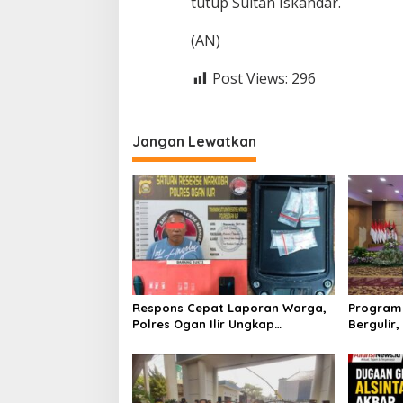
tutup Sultan Iskandar.
A
g
(AN)
a
m
a
Post Views:
296
Jangan Lewatkan
Respons Cepat Laporan Warga,
Program 
Polres Ogan Ilir Ungkap
Bergulir
Peredaran Sabu di Pemulutan
Edukator
Selatan