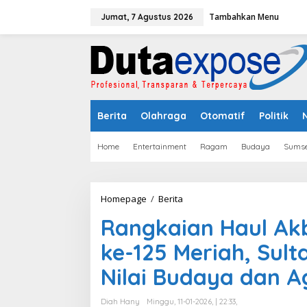
L
Tambahkan Menu
e
Jumat, 7 Agustus 2026
w
a
t
i
k
e
k
Berita
Olahraga
Otomatif
Politik
o
n
t
Home
Entertainment
Ragam
Budaya
Sumse
e
n
Homepage
/
Berita
R
a
Rangkaian Haul Ak
n
g
ke-125 Meriah, Sul
k
a
Nilai Budaya dan 
i
a
n
Diah Hany
Minggu, 11-01-2026, | 22:33,