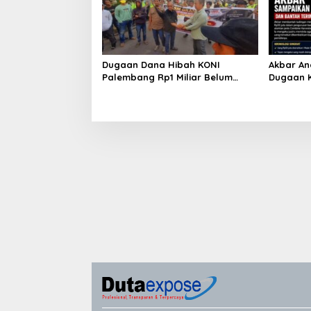
Dugaan Dana Hibah KONI
Akbar An
Palembang Rp1 Miliar Belum
Dugaan K
Jelas, LSM GRANSI Datangi Kejari
Minta Ua
Tuntut Pemeriksaan Menyeluruh
Pemilikn