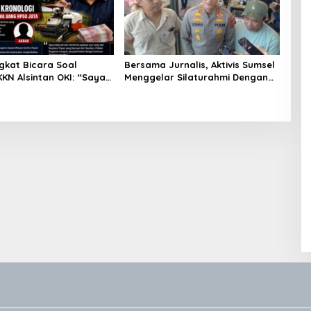
gkat Bicara Soal
Bersama Jurnalis, Aktivis Sumsel
KN Alsintan OKI: “Saya
Menggelar Silaturahmi Dengan
ng Dikembalikan kepada
Kapolrestabes Palembang
ya”