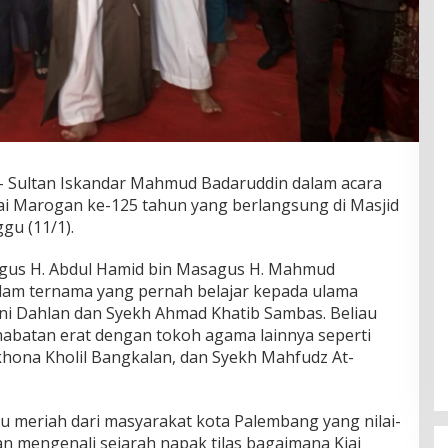
 Sultan Iskandar Mahmud Badaruddin dalam acara
iai Marogan ke-125 tahun yang berlangsung di Masjid
gu (11/1).
gus H. Abdul Hamid bin Masagus H. Mahmud
lam ternama yang pernah belajar kepada ulama
ini Dahlan dan Syekh Ahmad Khatib Sambas. Beliau
abatan erat dengan tokoh agama lainnya seperti
khona Kholil Bangkalan, dan Syekh Mahfudz At-
DPW PAN Sumsel Segera
tu meriah dari masyarakat kota Palembang yang nilai-
Laksanakan Musyawarah Wilayah
dan mengenali sejarah napak tilas bagaimana Kiai
2025
Di Politik
|
Sabtu, 15-03-2025, | 17:12,