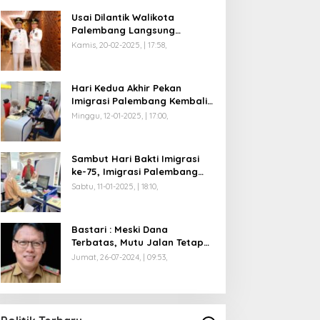
Usai Dilantik Walikota
Palembang Langsung
Mengikuti Retreat di
Kamis, 20-02-2025, | 17:58,
Magelang
Hari Kedua Akhir Pekan
Imigrasi Palembang Kembali
Dilayani
Minggu, 12-01-2025, | 17:00,
Sambut Hari Bakti Imigrasi
ke-75, Imigrasi Palembang
Buka Paspor Simpatik Akhir
Sabtu, 11-01-2025, | 18:10,
Pekan
Bastari : Meski Dana
Terbatas, Mutu Jalan Tetap
Diprioritaskan !
Jumat, 26-07-2024, | 09:53,