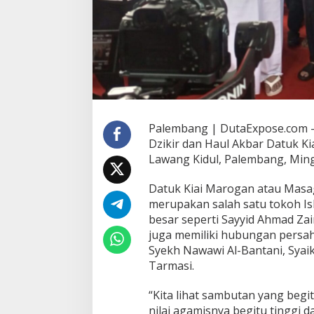
k
e
-
1
2
5
M
e
r
i
Palembang | DutaExpose.com –
a
Dzikir dan Haul Akbar Datuk K
h
,
Lawang Kidul, Palembang, Ming
S
u
Datuk Kiai Marogan atau Masa
l
merupakan salah satu tokoh Is
t
besar seperti Sayyid Ahmad Za
a
n
juga memiliki hubungan persah
P
Syekh Nawawi Al-Bantani, Syai
a
Tarmasi.
l
e
“Kita lihat sambutan yang begi
m
b
nilai agamisnya begitu tinggi 