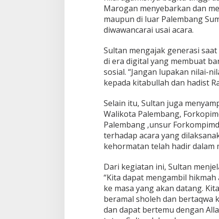
a
Marogan menyebarkan dan mend
n
maupun di luar Palembang Sumat
g
diwawancarai usai acara.
A
j
a
Sultan mengajak generasi saat
k
di era digital yang membuat 
J
sosial. “Jangan lupakan nilai-
a
kepada kitabullah dan hadist Ra
g
a
N
Selain itu, Sultan juga menyam
i
Walikota Palembang, Forkopimd
l
Palembang ,unsur Forkompimda
a
terhadap acara yang dilaksana
i
B
kehormatan telah hadir dalam
u
d
Dari kegiatan ini, Sultan menj
a
“Kita dapat mengambil hikmah a
y
ke masa yang akan datang. Kita
a
d
beramal sholeh dan bertaqwa 
a
dan dapat bertemu dengan All
n