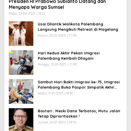
Presiden RI Prabowo Subianto Datang dan
Menyapa Warga Sumsel
Rabu, 23-04-2025, | 16:22,
Usai Dilantik Walikota Palembang
Langsung Mengikuti Retreat di Magelang
Kamis, 20-02-2025, | 17:58,
Hari Kedua Akhir Pekan Imigrasi
Palembang Kembali Dilayani
Minggu, 12-01-2025, | 17:00,
Sambut Hari Bakti Imigrasi ke-75, Imigrasi
Palembang Buka Paspor Simpatik Akhir
Pekan
Sabtu, 11-01-2025, | 18:10,
Bastari : Meski Dana Terbatas, Mutu Jalan
Tetap Diprioritaskan !
Jumat, 26-07-2024, | 09:53,