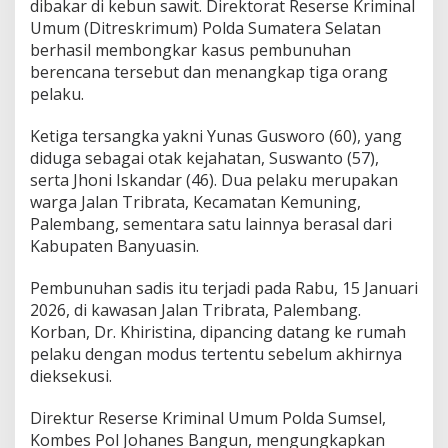
dibakar di kebun sawit. Direktorat Reserse Kriminal
a
D
Umum (Ditreskrimum) Polda Sumatera Selatan
i
berhasil membongkar kasus pembunuhan
j
berencana tersebut dan menangkap tiga orang
e
pelaku.
r
a
t
Ketiga tersangka yakni Yunas Gusworo (60), yang
,
diduga sebagai otak kejahatan, Suswanto (57),
D
serta Jhoni Iskandar (46). Dua pelaku merupakan
i
warga Jalan Tribrata, Kecamatan Kemuning,
b
u
Palembang, sementara satu lainnya berasal dari
n
Kabupaten Banyuasin.
u
h
Pembunuhan sadis itu terjadi pada Rabu, 15 Januari
,
2026, di kawasan Jalan Tribrata, Palembang.
l
a
Korban, Dr. Khiristina, dipancing datang ke rumah
l
pelaku dengan modus tertentu sebelum akhirnya
u
dieksekusi.
D
i
Direktur Reserse Kriminal Umum Polda Sumsel,
b
a
Kombes Pol Johanes Bangun, mengungkapkan