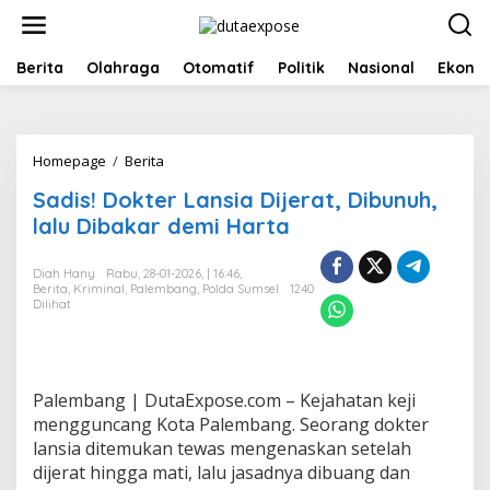
L
e
w
a
Berita
Olahraga
Otomatif
Politik
Nasional
Ekono
t
i
k
e
Homepage
/
Berita
S
k
a
o
Sadis! Dokter Lansia Dijerat, Dibunuh,
d
n
i
lalu Dibakar demi Harta
t
s
e
!
n
Diah Hany
Rabu, 28-01-2026, | 16:46,
D
Berita
,
Kriminal
,
Palembang
,
Polda Sumsel
1240
o
Dilihat
k
t
e
r
L
Palembang | DutaExpose.com – Kejahatan keji
a
mengguncang Kota Palembang. Seorang dokter
n
lansia ditemukan tewas mengenaskan setelah
s
dijerat hingga mati, lalu jasadnya dibuang dan
i