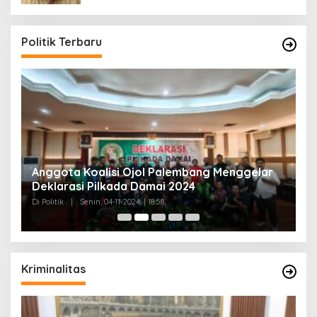
Politik Terbaru
Anggota Koalisi Ojol Palembang Menggelar
T
Deklarasi Pilkada Damai 2024
C
Di Politik
|
Senin, 04-11-2024, | 18:58,
Di 
Kriminalitas