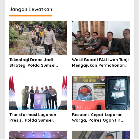
Jangan Lewatkan
Teknologi Drone Jadi
Wakil Bupati PALI Iwan Tuaji
Strategi Polda Sumsel
Mengajukan Permohonan
Deteksi Dini Karhutla di
Praperadilan !
Wilayah Rawan Ogan Ilir
Transformasi Layanan
Respons Cepat Laporan
Presisi, Polda Sumsel
Warga, Polres Ogan Ilir
Bangun Gedung BPKB
Ungkap Peredaran Sabu di
Standar Baru Bebas Pungli
Pemulutan Selatan