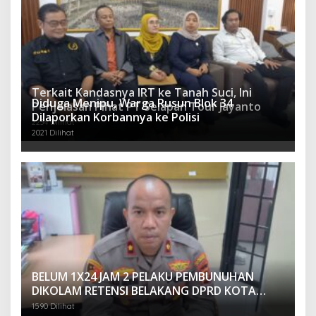
Terkait Kandasnya IRT ke Tanah Suci, Ini
Diduga Menipu, Warga Rusun Blok 34
Penjelasan Pihat PT Selapan Tour Jayanto
Dilaporkan Korbannya ke Polisi
2234 Dilihat
2021 Dilihat
BELUM 1X24 JAM 2 PELAKU PEMBUNUHAN
DIKOLAM RETENSI BELAKANG DPRD KOTA
PALEMBANG TELAH DIRINGKUS ANGGOTA
1590 Dilihat