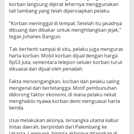
k
korban langsung dijerat lehernya menggunakan
a
tali tambang yang telah dipersiapkan pelaku.
r
d
“Korban meninggal di tempat. Setelah itu jasadnya
e
m
dibuang dan dibakar untuk menghilangkan jejak,”
i
tegas Johanes Bangun.
H
a
Tak berhenti sampai di situ, pelaku juga menguras
r
harta korban. Mobil korban dijual dengan harga
t
a
Rp53 juta, sementara telepon seluler korban turut
dikuasai dan dijual oleh penadah.
Fakta mencengangkan, korban dan pelaku saling
mengenal dan bertetangga. Motif pembunuhan
didorong faktor ekonomi, di mana pelaku nekat
menghabisi nyawa korban demi menguasai harta
benda.
Usai melakukan aksinya, tersangka utama kabur
lintas daerah, berpindah dari Palembang ke
Jakarta, Lampung, hingga akhirnya ditangkap di