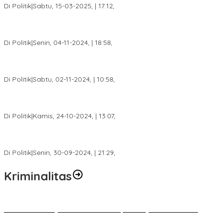
Di Politik
|
Sabtu, 15-03-2025, | 17:12,
Anggota Koalisi Ojol Palembang Menggelar Deklarasi Pilkada
Damai 2024
Di Politik
|
Senin, 04-11-2024, | 18:58,
Tim Relawan SBB Prabumulih Dikukuhkan Calon Gubernur
Sumsel H. Mawardi Yahya
Di Politik
|
Sabtu, 02-11-2024, | 10:58,
Calon Bupati Dua Periode Joncik Muhammad: Kemenangan
Besar Matahati di Empat Lawang Capai 70 Persen
Di Politik
|
Kamis, 24-10-2024, | 13:07,
Fokus Infrastruktur dan Pelayanan Publik, Feby Anggi Siap
Berjuang di DPRD Palembang
Di Politik
|
Senin, 30-09-2024, | 21:29,
Kriminalitas
Terkait Kandasnya IRT ke Tanah Suci, Ini Penjelasan Pihat PT
Selapan Tour Jayanto