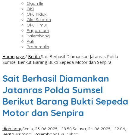
Ogan Ilir
OKI
Oku Induk
Oku Selatan
Oku Timur
Pagaralam
Palembang
Pali
Prabumulih
Homepage
/
Berita
Sait Berhasil Diamankan Jatanras Polda
Sumsel Berikut Barang Bukti Sepeda Motor dan Senpira
Sait Berhasil Diamankan
Jatanras Polda Sumsel
Berikut Barang Bukti Sepeda
Motor dan Senpira
diah hany
Senin, 23-06-2025, | 18:58,
Selasa, 24-06-2025, | 12:04,
Berita
,
Kriminal
,
Palembang
159 Dilihat