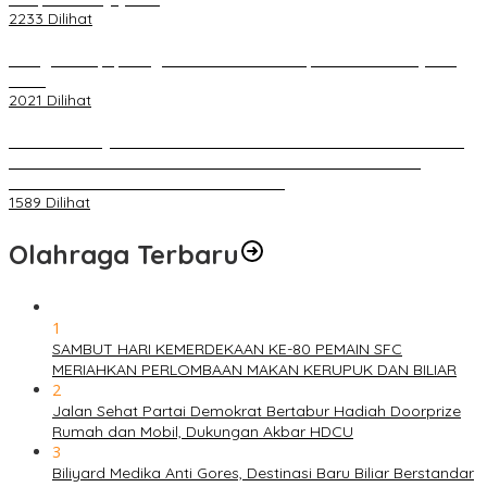
2233 Dilihat
Diduga Menipu, Warga Rusun Blok 34 Dilaporkan Korbannya ke
Polisi
2021 Dilihat
BELUM 1X24 JAM 2 PELAKU PEMBUNUHAN DIKOLAM RETENSI
BELAKANG DPRD KOTA PALEMBANG TELAH DIRINGKUS
ANGGOTA POLSEK SU 1 PALEMBANG.
1589 Dilihat
Olahraga Terbaru
1
SAMBUT HARI KEMERDEKAAN KE-80 PEMAIN SFC
MERIAHKAN PERLOMBAAN MAKAN KERUPUK DAN BILIAR
2
Jalan Sehat Partai Demokrat Bertabur Hadiah Doorprize
Rumah dan Mobil, Dukungan Akbar HDCU
3
Biliyard Medika Anti Gores, Destinasi Baru Biliar Berstandar