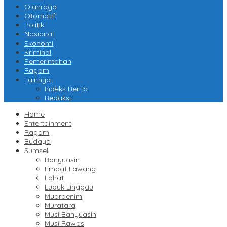
Olahraga
Otomatif
Politik
Nasional
Ekonomi
Kriminal
Pemerintahan
Ragam
Lainnya
Indeks Berita
Redaksi
Home
Entertainment
Ragam
Budaya
Sumsel
Banyuasin
Empat Lawang
Lahat
Lubuk Linggau
Muaraenim
Muratara
Musi Banyuasin
Musi Rawas