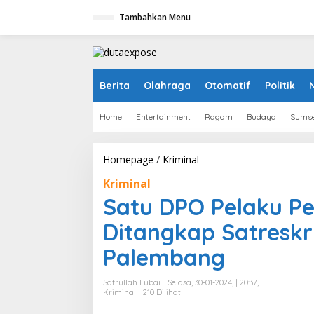
L
Tambahkan Menu
e
w
a
t
i
k
Berita
Olahraga
Otomatif
Politik
e
k
Home
Entertainment
Ragam
Budaya
Sumse
o
n
t
e
Homepage
/
Kriminal
S
n
a
Kriminal
t
u
Satu DPO Pelaku Pe
D
P
Ditangkap Satreskr
O
P
Palembang
e
l
Safrullah Lubai
Selasa, 30-01-2024, | 20:37,
a
Kriminal
210 Dilihat
k
u