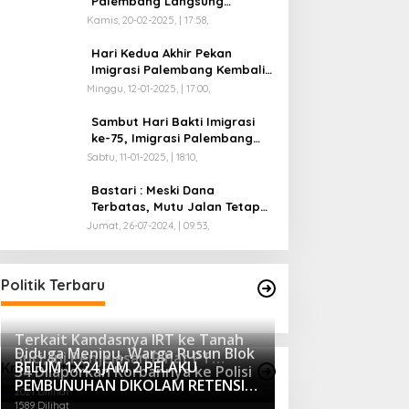
Palembang Langsung
Mengikuti Retreat di
Kamis, 20-02-2025, | 17:58,
Magelang
Hari Kedua Akhir Pekan
Imigrasi Palembang Kembali
Dilayani
Minggu, 12-01-2025, | 17:00,
Sambut Hari Bakti Imigrasi
ke-75, Imigrasi Palembang
Buka Paspor Simpatik Akhir
Sabtu, 11-01-2025, | 18:10,
Pekan
Bastari : Meski Dana
Terbatas, Mutu Jalan Tetap
Diprioritaskan !
Jumat, 26-07-2024, | 09:53,
Politik Terbaru
Terkait Kandasnya IRT ke Tanah
Diduga Menipu, Warga Rusun Blok
Suci, Ini Penjelasan Pihat PT
BELUM 1X24 JAM 2 PELAKU
Kriminalitas
34 Dilaporkan Korbannya ke Polisi
Selapan Tour Jayanto
2233 Dilihat
PEMBUNUHAN DIKOLAM RETENSI
2021 Dilihat
BELAKANG DPRD KOTA
1589 Dilihat