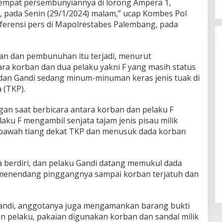
 tempat persembunyiannya di lorong Ampera 1,
 pada Senin (29/1/2024) malam,” ucap Kombes Pol
ferensi pers di Mapolrestabes Palembang, pada
an dan pembunuhan itu terjadi, menurut
ra korban dan dua pelaku yakni F yang masih status
dan Gandi sedang minum-minuman keras jenis tuak di
 (TKP).
gan saat berbicara antara korban dan pelaku F
laku F mengambil senjata tajam jenis pisau milik
i bawah tiang dekat TKP dan menusuk dada korban
a berdiri, dan pelaku Gandi datang memukul dada
 menendang pinggangnya sampai korban terjatuh dan
andi, anggotanya juga mengamankan barang bukti
n pelaku, pakaian digunakan korban dan sandal milik