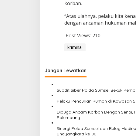
korban.
t
a
“Atas ulahnya, pelaku kita ken
b
e
dengan ancaman hukuman maksi
s
P
Post Views:
210
a
l
kriminal
e
m
b
a
Jangan Lewatkan
n
g
Subdit Siber Polda Sumsel Bekuk Pembu
Pelaku Pencurian Rumah di Kawasan 5 I
Diduga Ancam Korban Dengan Senpi, Pr
Palembang
Sinergi Polda Sumsel dan Bulog Hadir
Bhayangkara ke-80