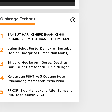
PALEMBANG TELAH DIRINGKUS
ANGGOTA POLSEK SU 1
PALEMBANG.
Olahraga Terbaru
1
SAMBUT HARI KEMERDEKAAN KE-80
PEMAIN SFC MERIAHKAN PERLOMBAAN
MAKAN KERUPUK DAN BILIAR
2
Jalan Sehat Partai Demokrat Bertabur
Hadiah Doorprize Rumah dan Mobil,
Dukungan Akbar HDCU
3
Biliyard Medika Anti Gores, Destinasi
Baru Biliar Berstandar Dunia di Ogan
Ilir, Sumatra Selatan
4
Kejuaraan PSHT ke 3 Cabang Kota
Palembang Memperebutkan Piala
Walikota Palembang Resmi Ditutup
5
PPKORI Siap Mendukung Atlet Sumsel di
PON Aceh-Sumut 2024