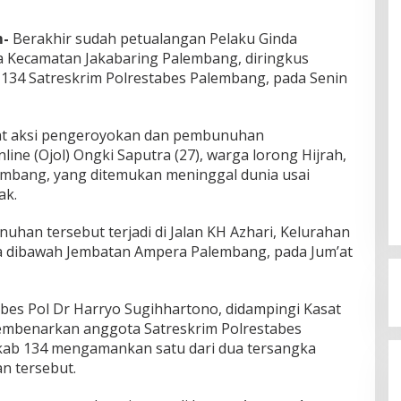
m-
Berakhir sudah petualangan Pelaku Ginda
ga Kecamatan Jakabaring Palembang, diringkus
134 Satreskrim Polrestabes Palembang, pada Senin
ibat aksi pengeroyokan dan pembunuhan
ine (Ojol) Ongki Saputra (27), warga lorong Hijrah,
embang, yang ditemukan meninggal dunia usai
ak.
han tersebut terjadi di Jalan KH Azhari, Kelurahan
ya dibawah Jembatan Ampera Palembang, pada Jum’at
es Pol Dr Harryo Sugihhartono, didampingi Kasat
embenarkan anggota Satreskrim Polrestabes
kab 134 mengamankan satu dari dua tersangka
 tersebut.