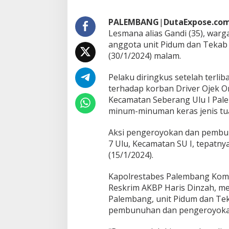
P
e
PALEMBANG
|
DutaExpose.co
n
Lesmana alias Gandi (35), war
g
anggota unit Pidum dan Tekab 
e
r
(30/1/2024) malam.
o
y
Pelaku diringkus setelah terl
o
terhadap korban Driver Ojek Onl
k
Kecamatan Seberang Ulu I Pal
a
n
minum-minuman keras jenis tu
O
j
Aksi pengeroyokan dan pembunu
o
7 Ulu, Kecamatan SU I, tepatn
l
(15/1/2024).
,
B
e
Kapolrestabes Palembang Komb
r
Reskrim AKBP Haris Dinzah, m
h
Palembang, unit Pidum dan Te
a
pembunuhan dan pengeroyokan
s
i
l