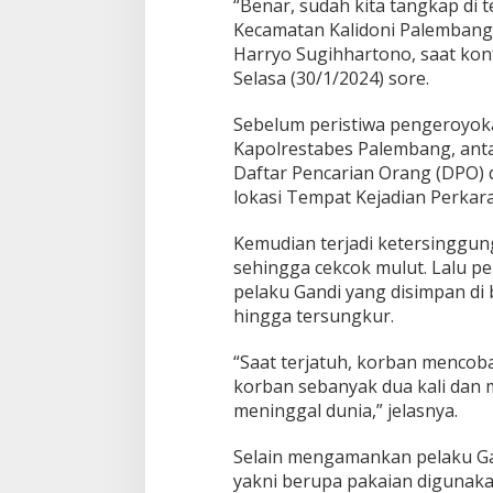
“Benar, sudah kita tangkap di
D
Kecamatan Kalidoni Palembang,
i
Harryo Sugihhartono, saat kon
t
Selasa (30/1/2024) sore.
a
n
g
Sebelum peristiwa pengeroyok
k
Kapolrestabes Palembang, anta
a
Daftar Pencarian Orang (DPO) 
p
lokasi Tempat Kejadian Perkara
S
a
t
Kemudian terjadi ketersinggun
r
sehingga cekcok mulut. Lalu pe
e
pelaku Gandi yang disimpan d
s
hingga tersungkur.
k
r
i
“Saat terjatuh, korban mencob
m
korban sebanyak dua kali dan
P
meninggal dunia,” jelasnya.
o
l
r
Selain mengamankan pelaku G
e
yakni berupa pakaian digunaka
s