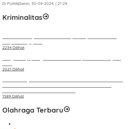
Di Politik
|
Senin, 30-09-2024, | 21:29,
Kriminalitas
Terkait Kandasnya IRT ke Tanah Suci, Ini Penjelasan Pihat PT
Selapan Tour Jayanto
2234 Dilihat
Diduga Menipu, Warga Rusun Blok 34 Dilaporkan Korbannya ke
Polisi
2021 Dilihat
BELUM 1X24 JAM 2 PELAKU PEMBUNUHAN DIKOLAM RETENSI
BELAKANG DPRD KOTA PALEMBANG TELAH DIRINGKUS
ANGGOTA POLSEK SU 1 PALEMBANG.
1589 Dilihat
Olahraga Terbaru