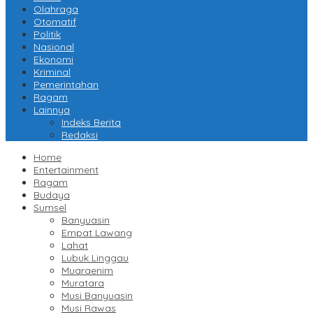
Olahraga
Otomatif
Politik
Nasional
Ekonomi
Kriminal
Pemerintahan
Ragam
Lainnya
Indeks Berita
Redaksi
Home
Entertainment
Ragam
Budaya
Sumsel
Banyuasin
Empat Lawang
Lahat
Lubuk Linggau
Muaraenim
Muratara
Musi Banyuasin
Musi Rawas