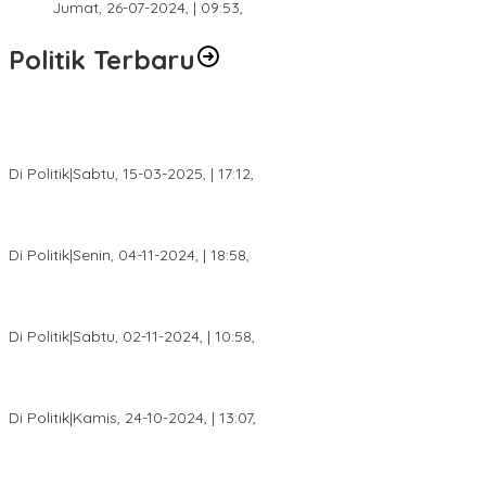
Jumat, 26-07-2024, | 09:53,
Politik Terbaru
DPW PAN Sumsel Segera Laksanakan Musyawarah Wilayah
2025
Di Politik
|
Sabtu, 15-03-2025, | 17:12,
Anggota Koalisi Ojol Palembang Menggelar Deklarasi Pilkada
Damai 2024
Di Politik
|
Senin, 04-11-2024, | 18:58,
Tim Relawan SBB Prabumulih Dikukuhkan Calon Gubernur
Sumsel H. Mawardi Yahya
Di Politik
|
Sabtu, 02-11-2024, | 10:58,
Calon Bupati Dua Periode Joncik Muhammad: Kemenangan
Besar Matahati di Empat Lawang Capai 70 Persen
Di Politik
|
Kamis, 24-10-2024, | 13:07,
Fokus Infrastruktur dan Pelayanan Publik, Feby Anggi Siap
Berjuang di DPRD Palembang