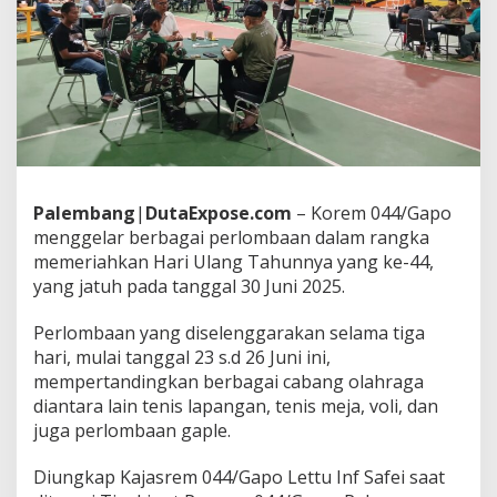
o
r
e
m
0
4
4
/
G
a
p
Palembang
|
DutaExpose.com
– Korem 044/Gapo
o
menggelar berbagai perlombaan dalam rangka
G
memeriahkan Hari Ulang Tahunnya yang ke-44,
e
yang jatuh pada tanggal 30 Juni 2025.
l
a
r
Perlombaan yang diselenggarakan selama tiga
B
hari, mulai tanggal 23 s.d 26 Juni ini,
e
mempertandingkan berbagai cabang olahraga
r
diantara lain tenis lapangan, tenis meja, voli, dan
b
a
juga perlombaan gaple.
g
a
Diungkap Kajasrem 044/Gapo Lettu Inf Safei saat
i