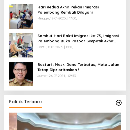
Hari Kedua Akhir Pekan Imigrasi
Palembang Kembali Dilayani
Minggu, 12-01-2025, | 17:00,
Sambut Hari Bakti Imigrasi ke-75, Imigrasi
Palembang Buka Paspor Simpatik Akhir
Pekan
Sabtu, 11-01-2025, | 18:10,
Bastari : Meski Dana Terbatas, Mutu Jalan
Tetap Diprioritaskan !
Jumat, 26-07-2024, | 09:53,
Politik Terbaru