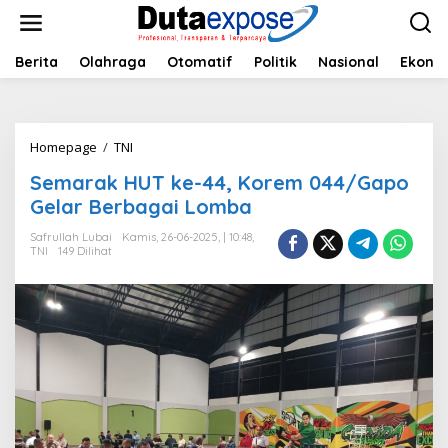
L
e
w
a
Berita
Olahraga
Otomatif
Politik
Nasional
Ekono
t
i
k
e
Homepage
/
TNI
S
k
e
o
Semarak HUT ke-44, Korem 044/Gapo
m
n
a
Gelar Berbagai Lomba
t
r
e
a
Safrullah Lubai
Kamis, 26-06-2025, | 10:48,
n
TNI
149 Dilihat
k
H
U
T
k
e
-
4
4
,
K