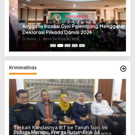
Anggota Koalisi Ojol Palembang Menggelar
T
Deklarasi Pilkada Damai 2024
C
Di Politik
|
Senin, 04-11-2024, | 18:58,
Di 
Kriminalitas
Terkait Kandasnya IRT ke Tanah Suci, Ini
Diduga Menipu, Warga Rusun Blok 34
Penjelasan Pihat PT Selapan Tour Jayanto