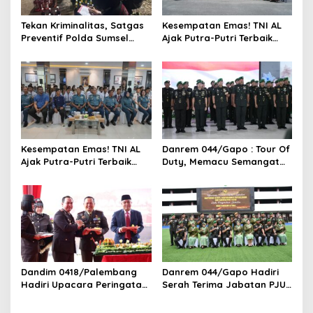
Tekan Kriminalitas, Satgas
Kesempatan Emas! TNI AL
Preventif Polda Sumsel
Ajak Putra-Putri Terbaik
Razia Peredaran Miras
Bergabung di Lanal
Ilegal
Palembang
Kesempatan Emas! TNI AL
Danrem 044/Gapo : Tour Of
Ajak Putra-Putri Terbaik
Duty, Memacu Semangat
Bergabung di Lanal
Dan Kreativitas
Palembang
Dandim 0418/Palembang
Danrem 044/Gapo Hadiri
Hadiri Upacara Peringatan
Serah Terima Jabatan PJU
Hari Bhayangkara ke-79 di
Kodam II/Swj
Polsek Kertapati