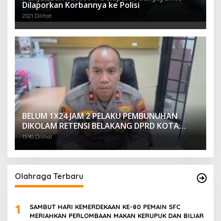
Dilaporkan Korbannya ke Polisi
2234 Dilihat
2021 Dilihat
BELUM 1X24 JAM 2 PELAKU PEMBUNUHAN
DIKOLAM RETENSI BELAKANG DPRD KOTA
PALEMBANG TELAH DIRINGKUS ANGGOTA
1590 Dilihat
POLSEK SU 1 PALEMBANG.
Olahraga Terbaru
1
SAMBUT HARI KEMERDEKAAN KE-80 PEMAIN SFC
MERIAHKAN PERLOMBAAN MAKAN KERUPUK DAN BILIAR