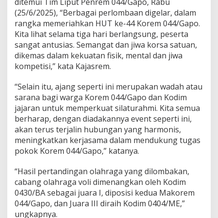
ditemui Tim Liput Penrem 044/Gapo, Rabu
L
(25/6/2025), “Berbagai perlombaan digelar, dalam
o
m
rangka memeriahkan HUT ke-44 Korem 044/Gapo.
b
Kita lihat selama tiga hari berlangsung, peserta
a
sangat antusias. Semangat dan jiwa korsa satuan,
dikemas dalam kekuatan fisik, mental dan jiwa
kompetisi,” kata Kajasrem.
“Selain itu, ajang seperti ini merupakan wadah atau
sarana bagi warga Korem 044/Gapo dan Kodim
jajaran untuk memperkuat silaturahmi. Kita semua
berharap, dengan diadakannya event seperti ini,
akan terus terjalin hubungan yang harmonis,
meningkatkan kerjasama dalam mendukung tugas
pokok Korem 044/Gapo,” katanya.
“Hasil pertandingan olahraga yang dilombakan,
cabang olahraga voli dimenangkan oleh Kodim
0430/BA sebagai juara I, diposisi kedua Makorem
044/Gapo, dan Juara III diraih Kodim 0404/ME,”
ungkapnya.