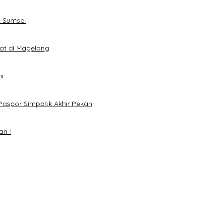
 Sumsel
eat di Magelang
i
Paspor Simpatik Akhir Pekan
an !