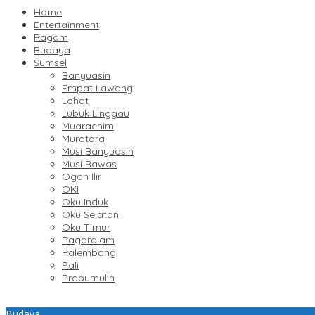
Home
Entertainment
Ragam
Budaya
Sumsel
Banyuasin
Empat Lawang
Lahat
Lubuk Linggau
Muaraenim
Muratara
Musi Banyuasin
Musi Rawas
Ogan Ilir
OKI
Oku Induk
Oku Selatan
Oku Timur
Pagaralam
Palembang
Pali
Prabumulih
Budaya