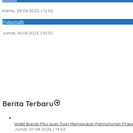
Warga Desa Alai Sembelih 17 Ekor Hewan Qurban
Kamis, 29-06-2023, | 12:52,
Prabumulih
Pemdes Alai : Stop ! Membakar Lahan, Hutan dan Kebun
Jumat, 16-06-2023, | 10:01,
Wakil Bupati PALI Iwan Tuaji Mengajukan Permohonan Praperadila
Transformasi Layanan Presisi, Polda Sumsel Bangun Gedung BPKB
Respons Cepat Laporan Warga, Polres Ogan Ilir Ungkap Peredara
Program Paham AI Resmi Bergulir, Polda Sumsel Bangun Edukator 
Sisa Anggaran Telah Dikembalikan, KONI Palembang Jawab Tunt
Berita Terbaru
Wakil Bupati PALI Iwan Tuaji Mengajukan Permohonan Praper
Jumat, 07-08-2026, | 14:02,