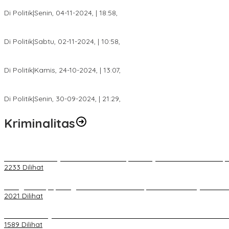
Anggota Koalisi Ojol Palembang Menggelar Deklarasi Pilkada Da
Di Politik
|
Senin, 04-11-2024, | 18:58,
Tim Relawan SBB Prabumulih Dikukuhkan Calon Gubernur Sumsel 
Di Politik
|
Sabtu, 02-11-2024, | 10:58,
Calon Bupati Dua Periode Joncik Muhammad: Kemenangan Besar 
Di Politik
|
Kamis, 24-10-2024, | 13:07,
Fokus Infrastruktur dan Pelayanan Publik, Feby Anggi Siap Berj
Di Politik
|
Senin, 30-09-2024, | 21:29,
Kriminalitas
Terkait Kandasnya IRT ke Tanah Suci, Ini Penjelasan Pihat PT Selap
2233 Dilihat
Diduga Menipu, Warga Rusun Blok 34 Dilaporkan Korbannya ke Poli
2021 Dilihat
BELUM 1X24 JAM 2 PELAKU PEMBUNUHAN DIKOLAM RETENSI B
1589 Dilihat