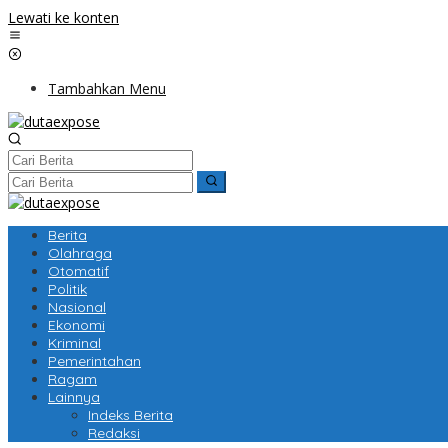
Lewati ke konten
Tambahkan Menu
Berita
Olahraga
Otomatif
Politik
Nasional
Ekonomi
Kriminal
Pemerintahan
Ragam
Lainnya
Indeks Berita
Redaksi