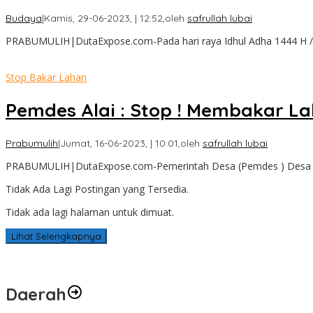
Budaya
|
Kamis, 29-06-2023, | 12:52,
oleh
safrullah lubai
PRABUMULIH|DutaExpose.com-Pada hari raya Idhul Adha 1444 H 
Stop Bakar Lahan
Pemdes Alai : Stop ! Membakar L
Prabumulih
|
Jumat, 16-06-2023, | 10:01,
oleh
safrullah lubai
PRABUMULIH|DutaExpose.com-Pemerintah Desa (Pemdes ) Desa 
Tidak Ada Lagi Postingan yang Tersedia.
Tidak ada lagi halaman untuk dimuat.
Lihat Selengkapnya
Daerah