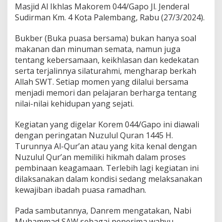
a
Masjid Al Ikhlas Makorem 044/Gapo Jl. Jenderal
m
Sudirman Km. 4 Kota Palembang, Rabu (27/3/2024).
a
a
Bukber (Buka puasa bersama) bukan hanya soal
n
D
makanan dan minuman semata, namun juga
a
tentang kebersamaan, keikhlasan dan kedekatan
n
serta terjalinnya silaturahmi, mengharap berkah
r
Allah SWT. Setiap momen yang dilalui bersama
e
menjadi memori dan pelajaran berharga tentang
m
0
nilai-nilai kehidupan yang sejati.
4
4
Kegiatan yang digelar Korem 044/Gapo ini diawali
/
dengan peringatan Nuzulul Quran 1445 H.
G
Turunnya Al-Qur’an atau yang kita kenal dengan
a
p
Nuzulul Qur’an memiliki hikmah dalam proses
o
pembinaan keagamaan. Terlebih lagi kegiatan ini
S
dilaksanakan dalam kondisi sedang melaksanakan
a
kewajiban ibadah puasa ramadhan.
a
t
B
Pada sambutannya, Danrem mengatakan, Nabi
u
Muhammad SAW sebagai penerima wahyu,