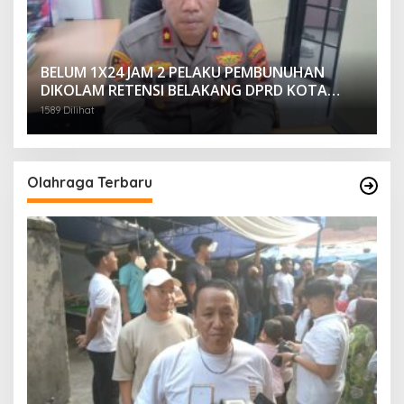
BELUM 1X24 JAM 2 PELAKU PEMBUNUHAN
DIKOLAM RETENSI BELAKANG DPRD KOTA
PALEMBANG TELAH DIRINGKUS ANGGOTA
1589 Dilihat
POLSEK SU 1 PALEMBANG.
Olahraga Terbaru