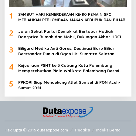
1
SAMBUT HARI KEMERDEKAAN KE-80 PEMAIN SFC
MERIAHKAN PERLOMBAAN MAKAN KERUPUK DAN BILIAR
2
Jalan Sehat Partai Demokrat Bertabur Hadiah
Doorprize Rumah dan Mobil, Dukungan Akbar HDCU
3
Biliyard Medika Anti Gores, Destinasi Baru Biliar
Berstandar Dunia di Ogan Ilir, Sumatra Selatan
4
Kejuaraan PSHT ke 3 Cabang Kota Palembang
Memperebutkan Piala Walikota Palembang Resmi
Ditutup
5
PPKORI Siap Mendukung Atlet Sumsel di PON Aceh-
Sumut 2024
Hak Cipta © 2019 dutaexpose.com
Redaksi
Indeks Berita