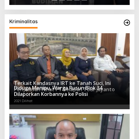
Kriminalitas
Terkait Kandasnya IRT ke Tanah Suci, Ini
Diduga Menipu, Warga Rusun Blok 34
Penjelasan Pihat PT Selapan Tour Jayanto
Dilaporkan Korbannya ke Polisi
2233 Dilihat
2021 Dilihat