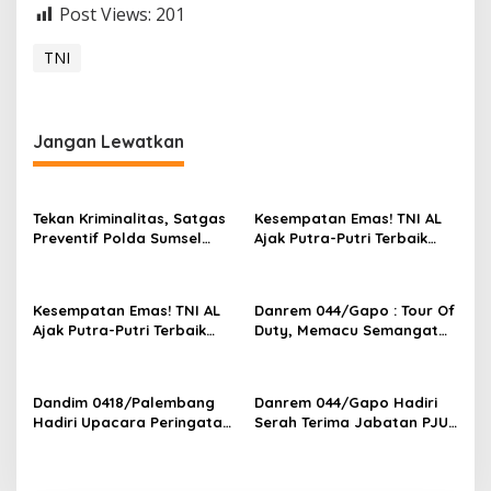
Post Views:
201
TNI
Jangan Lewatkan
Tekan Kriminalitas, Satgas
Kesempatan Emas! TNI AL
Preventif Polda Sumsel
Ajak Putra-Putri Terbaik
Razia Peredaran Miras
Bergabung di Lanal
Ilegal
Palembang
Kesempatan Emas! TNI AL
Danrem 044/Gapo : Tour Of
Ajak Putra-Putri Terbaik
Duty, Memacu Semangat
Bergabung di Lanal
Dan Kreativitas
Palembang
Dandim 0418/Palembang
Danrem 044/Gapo Hadiri
Hadiri Upacara Peringatan
Serah Terima Jabatan PJU
Hari Bhayangkara ke-79 di
Kodam II/Swj
Polsek Kertapati