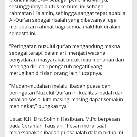
k
sesungguhnya diutus ke bumi ini sebagai
b
rahmatan lil‘alamin, sehingga sangat tepat apabila
e
r
Al-Qur’an sebagai risalah yang dibawanya juga
merupakan rahmat bagi semua makhluk di alam
semesta ini.
“Peringatan nuzulul qur’an mengandung makna
sebagai terapi, dalam arti menjadi wacana
penyadaran masyarakat untuk mau menahan dan
menjaga diri dari pengaruh negatif yang
merugikan diri dan orang lain,” ucapnya.
“Mudah-mudahan melalui ibadah puasa dan
peringatan Nuzulul Qur’an ini kualitas ibadah dan
amaliah sosial kita masing-masing dapat semakin
meningkat,” pungkasnya.
Ustad K.H. Drs. Solihin Hasibuan, M.Pd berpesan
pada Ceramah Tausiah, “Pesan moral saat
melaksanakan ibadah puasa ialah dalam hidup ini