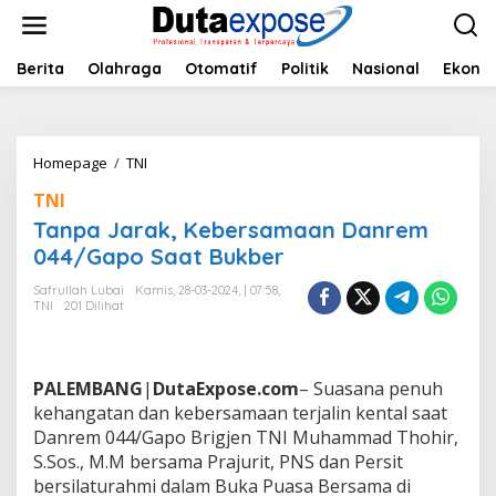
L
e
w
a
Berita
Olahraga
Otomatif
Politik
Nasional
Ekono
t
i
k
e
Homepage
/
TNI
T
k
a
o
TNI
n
n
p
Tanpa Jarak, Kebersamaan Danrem
t
a
e
044/Gapo Saat Bukber
J
n
a
Safrullah Lubai
Kamis, 28-03-2024, | 07:58,
r
TNI
201 Dilihat
a
k
,
K
PALEMBANG
|
DutaExpose.com
– Suasana penuh
e
kehangatan dan kebersamaan terjalin kental saat
b
Danrem 044/Gapo Brigjen TNI Muhammad Thohir,
e
S.Sos., M.M bersama Prajurit, PNS dan Persit
r
s
bersilaturahmi dalam Buka Puasa Bersama di