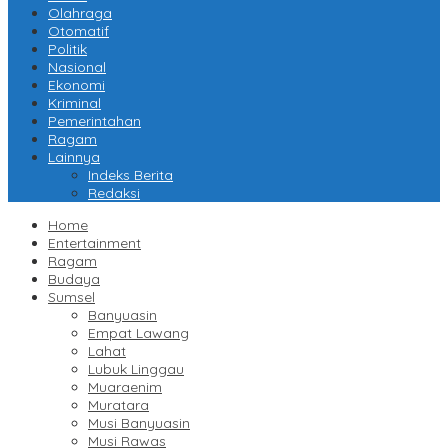
Olahraga
Otomatif
Politik
Nasional
Ekonomi
Kriminal
Pemerintahan
Ragam
Lainnya
Indeks Berita
Redaksi
Home
Entertainment
Ragam
Budaya
Sumsel
Banyuasin
Empat Lawang
Lahat
Lubuk Linggau
Muaraenim
Muratara
Musi Banyuasin
Musi Rawas