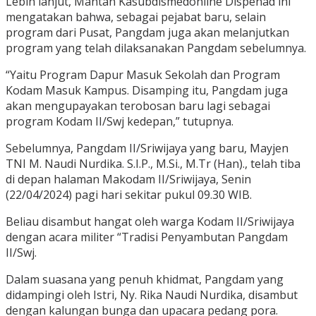
Lebih lanjut, Mantan Kasubdismedonline Dispenad ini
mengatakan bahwa, sebagai pejabat baru, selain
program dari Pusat, Pangdam juga akan melanjutkan
program yang telah dilaksanakan Pangdam sebelumnya.
“Yaitu Program Dapur Masuk Sekolah dan Program
Kodam Masuk Kampus. Disamping itu, Pangdam juga
akan mengupayakan terobosan baru lagi sebagai
program Kodam II/Swj kedepan,” tutupnya.
Sebelumnya, Pangdam II/Sriwijaya yang baru, Mayjen
TNI M. Naudi Nurdika. S.I.P., M.Si., M.Tr (Han)., telah tiba
di depan halaman Makodam II/Sriwijaya, Senin
(22/04/2024) pagi hari sekitar pukul 09.30 WIB.
Beliau disambut hangat oleh warga Kodam II/Sriwijaya
dengan acara militer “Tradisi Penyambutan Pangdam
II/Swj.
Dalam suasana yang penuh khidmat, Pangdam yang
didampingi oleh Istri, Ny. Rika Naudi Nurdika, disambut
dengan kalungan bunga dan upacara pedang pora.