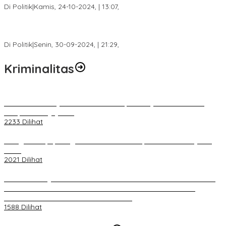
Di Politik
|
Kamis, 24-10-2024, | 13:07,
Fokus Infrastruktur dan Pelayanan Publik, Feby Anggi Siap
Berjuang di DPRD Palembang
Di Politik
|
Senin, 30-09-2024, | 21:29,
Kriminalitas
Terkait Kandasnya IRT ke Tanah Suci, Ini Penjelasan Pihat PT
Selapan Tour Jayanto
2233 Dilihat
Diduga Menipu, Warga Rusun Blok 34 Dilaporkan Korbannya ke
Polisi
2021 Dilihat
BELUM 1X24 JAM 2 PELAKU PEMBUNUHAN DIKOLAM RETENSI
BELAKANG DPRD KOTA PALEMBANG TELAH DIRINGKUS
ANGGOTA POLSEK SU 1 PALEMBANG.
1588 Dilihat