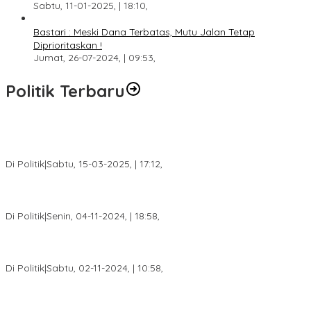
Sabtu, 11-01-2025, | 18:10,
Bastari : Meski Dana Terbatas, Mutu Jalan Tetap
Diprioritaskan !
Jumat, 26-07-2024, | 09:53,
Politik Terbaru
DPW PAN Sumsel Segera Laksanakan Musyawarah Wilayah
2025
Di Politik
|
Sabtu, 15-03-2025, | 17:12,
Anggota Koalisi Ojol Palembang Menggelar Deklarasi Pilkada
Damai 2024
Di Politik
|
Senin, 04-11-2024, | 18:58,
Tim Relawan SBB Prabumulih Dikukuhkan Calon Gubernur
Sumsel H. Mawardi Yahya
Di Politik
|
Sabtu, 02-11-2024, | 10:58,
Calon Bupati Dua Periode Joncik Muhammad: Kemenangan
Besar Matahati di Empat Lawang Capai 70 Persen