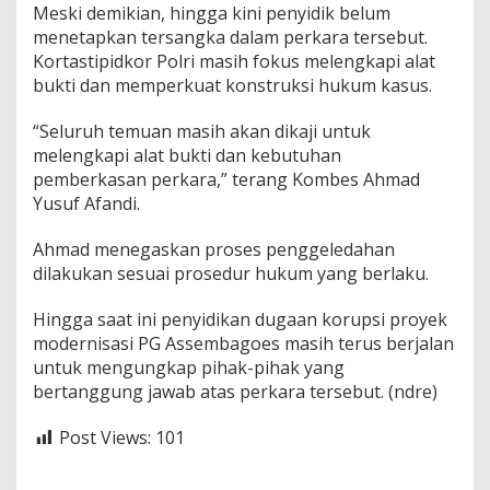
Meski demikian, hingga kini penyidik belum
a
k
menetapkan tersangka dalam perkara tersebut.
u
Kortastipidkor Polri masih fokus melengkapi alat
k
bukti dan memperkuat konstruksi hukum kasus.
a
n
“Seluruh temuan masih akan dikaji untuk
P
e
melengkapi alat bukti dan kebutuhan
n
pemberkasan perkara,” terang Kombes Ahmad
g
Yusuf Afandi.
e
l
Ahmad menegaskan proses penggeledahan
e
d
dilakukan sesuai prosedur hukum yang berlaku.
a
h
Hingga saat ini penyidikan dugaan korupsi proyek
a
modernisasi PG Assembagoes masih terus berjalan
n
untuk mengungkap pihak-pihak yang
!
bertanggung jawab atas perkara tersebut. (ndre)
Post Views:
101