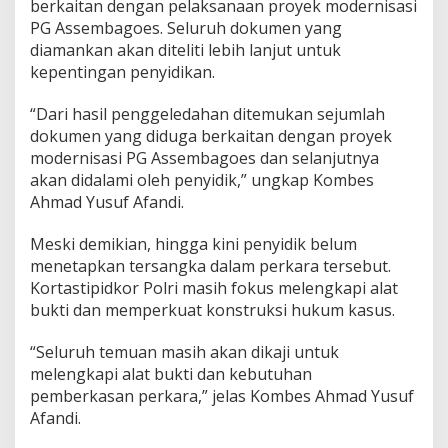
berkaitan dengan pelaksanaan proyek modernisasi
i
PG Assembagoes. Seluruh dokumen yang
d
i
diamankan akan diteliti lebih lanjut untuk
k
kepentingan penyidikan.
K
o
“Dari hasil penggeledahan ditemukan sejumlah
r
dokumen yang diduga berkaitan dengan proyek
t
a
modernisasi PG Assembagoes dan selanjutnya
s
akan didalami oleh penyidik,” ungkap Kombes
t
Ahmad Yusuf Afandi.
i
p
Meski demikian, hingga kini penyidik belum
i
d
menetapkan tersangka dalam perkara tersebut.
i
Kortastipidkor Polri masih fokus melengkapi alat
k
bukti dan memperkuat konstruksi hukum kasus.
o
r
“Seluruh temuan masih akan dikaji untuk
P
o
melengkapi alat bukti dan kebutuhan
l
pemberkasan perkara,” jelas Kombes Ahmad Yusuf
r
Afandi.
i
L