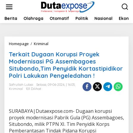
L
e
w
a
Berita
Olahraga
Otomatif
Politik
Nasional
Ekono
t
i
k
e
Homepage
/
Kriminal
T
k
e
o
Terkait Dugaan Korupsi Proyek
r
n
k
Modernisasi PG Assembagoes
t
a
e
Situbondo,Tim Penyidik Kortastipidikor
i
n
Polri Lakukan Pengeledahan !
t
D
Safrullah Lubai
Selasa, 09-06-2026, | 16:03,
u
Kriminal
101 Dilihat
g
a
a
n
SURABAYA|Dutaexpose.com- Dugaan korupsi
K
proyek modernisasi Pabrik Gula (PG) Assembagoes,
o
Situbondo, milik PTPN XI. Tim Penyidik Korps
r
u
Pemberantasan Tindak Pidana Korupsi