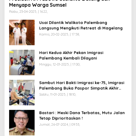
Menyapa Warga Sumsel
Rabu, 23-04-2025, | 16:22,
Usai Dilantik Walikota Palembang
Langsung Mengikuti Retreat di Magelang
Kamis, 20-02-2025, | 17:58,
Hari Kedua Akhir Pekan Imigrasi
Palembang Kembali Dilayani
Minggu, 12-01-2025, | 17:00,
Sambut Hari Bakti Imigrasi ke-75, Imigrasi
Palembang Buka Paspor Simpatik Akhir
Pekan
Sabtu, 11-01-2025, | 18:10,
Bastari : Meski Dana Terbatas, Mutu Jalan
Tetap Diprioritaskan !
Jumat, 26-07-2024, | 09:53,