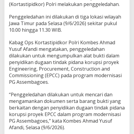
p
(Kortastipidkor) Polri melakukan penggeledahan.
s
i
Penggeledahan ini dilakukan di tiga lokasi wilayah
P
Jawa Timur pada Selasa (9/6/2026) sekitar pukul
r
o
10.00 hingga 11.30 WIB.
y
e
Kabag Ops Kortastipidkor Polri Kombes Ahmad
k
Yusuf Afandi mengatakan, penggeledahan
M
dilakukan untuk mengumpulkan alat bukti dalam
o
d
penyidikan dugaan tindak pidana korupsi proyek
e
Engineering, Procurement, Construction and
r
Commissioning (EPCC) pada program modernisasi
n
PG Assembagoes.
i
s
a
“Penggeledahan dilakukan untuk mencari dan
s
mengamankan dokumen serta barang bukti yang
i
berkaitan dengan penyidikan dugaan tindak pidana
P
korupsi proyek EPCC dalam program modernisasi
G
A
PG Assembagoes,” kata Kombes Ahmad Yusuf
s
Afandi, Selasa (9/6/2026).
s