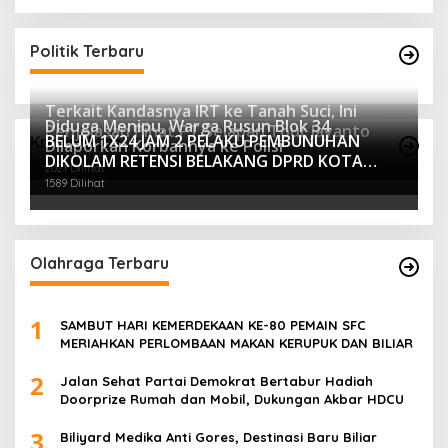
Politik Terbaru
Terkait Kandasnya IRT ke Tanah Suci, Ini
Diduga Menipu, Warga Rusun Blok 34
Penjelasan Pihat PT Selapan Tour Jayanto
BELUM 1X24 JAM 2 PELAKU PEMBUNUHAN
Kriminalitas
Dilaporkan Korbannya ke Polisi
2234 Dilihat
DIKOLAM RETENSI BELAKANG DPRD KOTA
2021 Dilihat
PALEMBANG TELAH DIRINGKUS ANGGOTA
1589 Dilihat
POLSEK SU 1 PALEMBANG.
Olahraga Terbaru
1
SAMBUT HARI KEMERDEKAAN KE-80 PEMAIN SFC
MERIAHKAN PERLOMBAAN MAKAN KERUPUK DAN BILIAR
2
Jalan Sehat Partai Demokrat Bertabur Hadiah
Doorprize Rumah dan Mobil, Dukungan Akbar HDCU
3
Biliyard Medika Anti Gores, Destinasi Baru Biliar