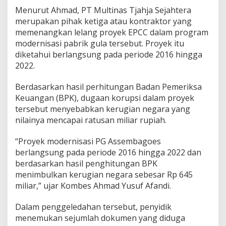
e
Menurut Ahmad, PT Multinas Tjahja Sejahtera
m
merupakan pihak ketiga atau kontraktor yang
b
a
memenangkan lelang proyek EPCC dalam program
g
modernisasi pabrik gula tersebut. Proyek itu
o
diketahui berlangsung pada periode 2016 hingga
e
2022.
s
S
i
Berdasarkan hasil perhitungan Badan Pemeriksa
t
Keuangan (BPK), dugaan korupsi dalam proyek
u
tersebut menyebabkan kerugian negara yang
b
nilainya mencapai ratusan miliar rupiah.
o
n
d
“Proyek modernisasi PG Assembagoes
o
berlangsung pada periode 2016 hingga 2022 dan
,
berdasarkan hasil penghitungan BPK
T
menimbulkan kerugian negara sebesar Rp 645
i
miliar,” ujar Kombes Ahmad Yusuf Afandi.
m
P
e
Dalam penggeledahan tersebut, penyidik
n
menemukan sejumlah dokumen yang diduga
y