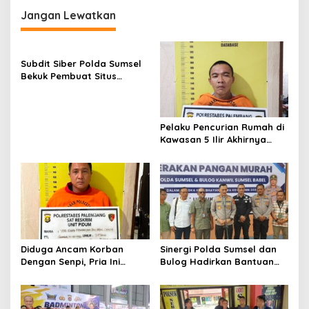
Jangan Lewatkan
Subdit Siber Polda Sumsel
Bekuk Pembuat Situs
Pendaftaran Fiktif
Bhayangkara Run 2026
Pelaku Pencurian Rumah di
Kawasan 5 Ilir Akhirnya
Ditangkap
Diduga Ancam Korban
Sinergi Polda Sumsel dan
Dengan Senpi, Pria Ini
Bulog Hadirkan Bantuan
Diamankan Anggota
Pangan bagi Ratusan
Satreskrim Polrestabes
Warga di Hari
Palembang
Bhayangkara ke-80