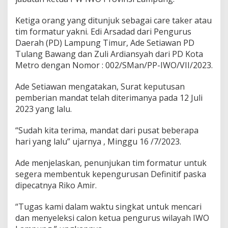
u
r
Ketiga orang yang ditunjuk sebagai care taker atau
N
tim formatur yakni. Edi Arsadad dari Pengurus
a
h
Daerah (PD) Lampung Timur, Ade Setiawan PD
k
Tulang Bawang dan Zuli Ardiansyah dari PD Kota
o
Metro dengan Nomor : 002/SMan/PP-IWO/VII/2023.
d
a
Ade Setiawan mengatakan, Surat keputusan
i
P
pemberian mandat telah diterimanya pada 12 Juli
W
2023 yang lalu.
I
W
“Sudah kita terima, mandat dari pusat beberapa
O
hari yang lalu” ujarnya , Minggu 16 /7/2023.
L
a
m
Ade menjelaskan, penunjukan tim formatur untuk
p
segera membentuk kepengurusan Definitif paska
u
dipecatnya Riko Amir.
n
g
“Tugas kami dalam waktu singkat untuk mencari
dan menyeleksi calon ketua pengurus wilayah IWO