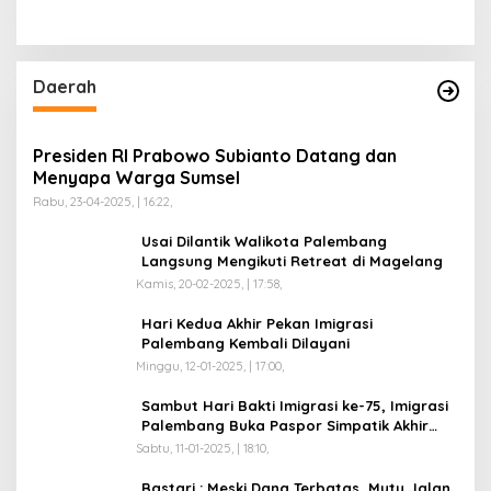
Daerah
Presiden RI Prabowo Subianto Datang dan
Menyapa Warga Sumsel
Rabu, 23-04-2025, | 16:22,
Usai Dilantik Walikota Palembang
Langsung Mengikuti Retreat di Magelang
Kamis, 20-02-2025, | 17:58,
Hari Kedua Akhir Pekan Imigrasi
Palembang Kembali Dilayani
Minggu, 12-01-2025, | 17:00,
Sambut Hari Bakti Imigrasi ke-75, Imigrasi
Palembang Buka Paspor Simpatik Akhir
Pekan
Sabtu, 11-01-2025, | 18:10,
Bastari : Meski Dana Terbatas, Mutu Jalan