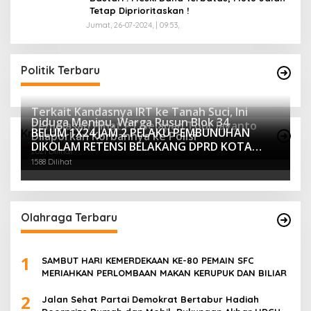
Tetap Diprioritaskan !
Jumat, 26-07-2024, | 09:53,
Politik Terbaru
Terkait Kandasnya IRT ke Tanah Suci, Ini
Diduga Menipu, Warga Rusun Blok 34
Penjelasan Pihat PT Selapan Tour Jayanto
BELUM 1X24 JAM 2 PELAKU PEMBUNUHAN
Kriminalitas
Dilaporkan Korbannya ke Polisi
2233 Dilihat
DIKOLAM RETENSI BELAKANG DPRD KOTA
2021 Dilihat
PALEMBANG TELAH DIRINGKUS ANGGOTA
1588 Dilihat
POLSEK SU 1 PALEMBANG.
Olahraga Terbaru
1
SAMBUT HARI KEMERDEKAAN KE-80 PEMAIN SFC
MERIAHKAN PERLOMBAAN MAKAN KERUPUK DAN BILIAR
2
Jalan Sehat Partai Demokrat Bertabur Hadiah