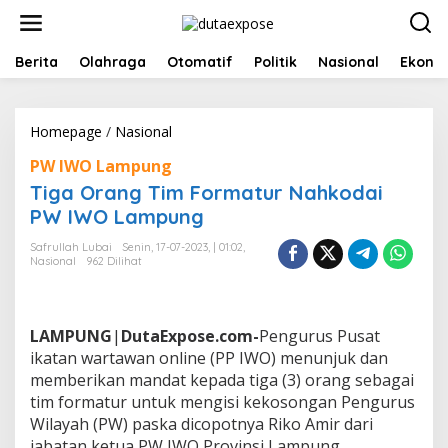
L
e
w
a
Berita
Olahraga
Otomatif
Politik
Nasional
Ekono
t
i
k
Homepage
/
Nasional
T
e
i
k
PW IWO Lampung
g
o
a
n
Tiga Orang Tim Formatur Nahkodai
O
t
PW IWO Lampung
r
e
a
n
Safrullah Lubai
Senin, 17-07-2023, | 01:02,
n
Nasional
962 Dilihat
g
T
i
m
LAMPUNG
|
DutaExpose.com-
Pengurus Pusat
F
ikatan wartawan online (PP IWO) menunjuk dan
o
memberikan mandat kepada tiga (3) orang sebagai
r
tim formatur untuk mengisi kekosongan Pengurus
m
a
Wilayah (PW) paska dicopotnya Riko Amir dari
t
jabatan ketua PW IWO Provinsi Lampung.