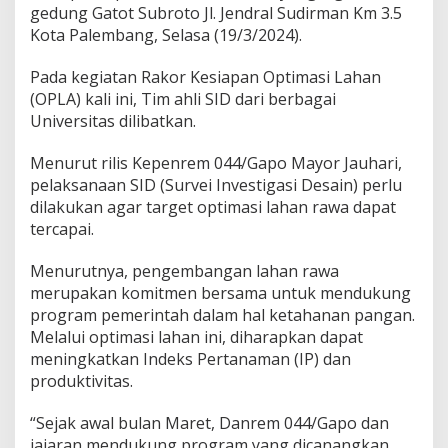
k
gedung Gatot Subroto Jl. Jendral Sudirman Km 3.5
a
Kota Palembang, Selasa (19/3/2024).
n
P
Pada kegiatan Rakor Kesiapan Optimasi Lahan
a
d
(OPLA) kali ini, Tim ahli SID dari berbagai
a
Universitas dilibatkan.
R
a
Menurut rilis Kepenrem 044/Gapo Mayor Jauhari,
k
pelaksanaan SID (Survei Investigasi Desain) perlu
o
r
dilakukan agar target optimasi lahan rawa dapat
K
tercapai.
e
s
Menurutnya, pengembangan lahan rawa
i
merupakan komitmen bersama untuk mendukung
a
p
program pemerintah dalam hal ketahanan pangan.
a
Melalui optimasi lahan ini, diharapkan dapat
n
meningkatkan Indeks Pertanaman (IP) dan
O
produktivitas.
p
t
i
“Sejak awal bulan Maret, Danrem 044/Gapo dan
m
jajaran mendukung program yang dicanangkan