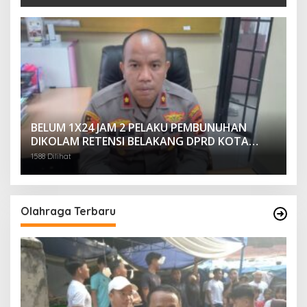
BELUM 1X24 JAM 2 PELAKU PEMBUNUHAN
DIKOLAM RETENSI BELAKANG DPRD KOTA
PALEMBANG TELAH DIRINGKUS ANGGOTA
1588 Dilihat
POLSEK SU 1 PALEMBANG.
Olahraga Terbaru