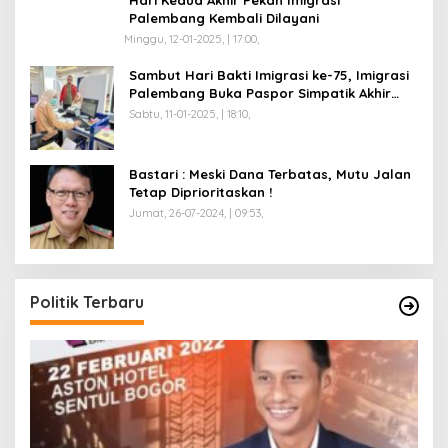
Palembang Kembali Dilayani
Minggu, 12-01-2025, | 17:00,
Sambut Hari Bakti Imigrasi ke-75, Imigrasi
Palembang Buka Paspor Simpatik Akhir
Pekan
Sabtu, 11-01-2025, | 18:10,
Bastari : Meski Dana Terbatas, Mutu Jalan
Tetap Diprioritaskan !
Jumat, 26-07-2024, | 09:53,
Politik Terbaru