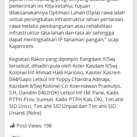
a
pemerintah ini. Kita ketahui, tujuan
s
dilaksanakannya Optimasi Lahan (Opla) rawa ialah
i
untuk peningkatan infrastruktur lahan pertanian
L
a
rawa melalui pembangunan atau rehabilitasi
h
infrastruktur tata lahan dan tata air sehingga
a
dapat meningkatkan IP tanaman pangan,” ucap
n
Kapenrem.
(
O
P
Kegiatan Rakor yang dipimpin Pangdam II/Swj
L
tersebut, dihadiri pula oleh Aster Kasdam ll/Swj
A
Kolonel Inf Ahmad Hadi Hariono, Kasiter Kasrem
)
044/Gapo Letkol Inf Yoppy Chandra Admaja,
Kazidam ll/Swj Kolonel Czi Koerniawan Pramulyo,
S.H, Dandim 0402/OKI Letkol Inf l.M. Pane, Kadis
PTPH Prov. Sumsel, Kadis PTPH Kab. OKI, Tim ahli
SID Unsri, Tim ahli SID Unpad dan Tim ahli SID
Unand. (Ndre)
Post Views:
198