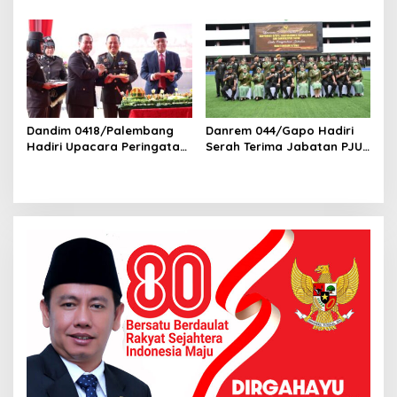
Bergabung di Lanal
Dan Kreativitas
Palembang
Dandim 0418/Palembang
Danrem 044/Gapo Hadiri
Hadiri Upacara Peringatan
Serah Terima Jabatan PJU
Hari Bhayangkara ke-79 di
Kodam II/Swj
Polsek Kertapati