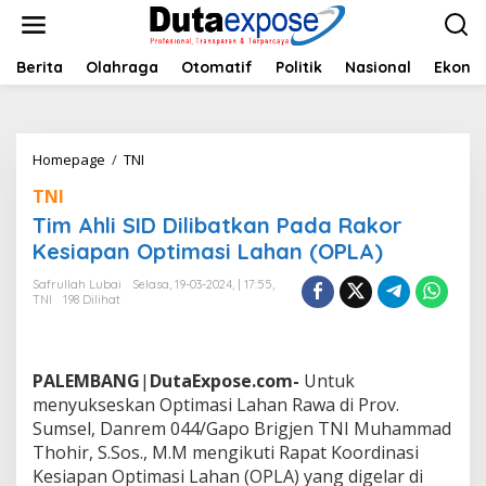
L
e
w
a
Berita
Olahraga
Otomatif
Politik
Nasional
Ekono
t
i
k
e
Homepage
/
TNI
T
k
i
o
TNI
m
n
A
Tim Ahli SID Dilibatkan Pada Rakor
t
h
e
Kesiapan Optimasi Lahan (OPLA)
l
n
i
Safrullah Lubai
Selasa, 19-03-2024, | 17:55,
S
TNI
198 Dilihat
I
D
D
i
PALEMBANG
|
DutaExpose.com-
Untuk
l
menyukseskan Optimasi Lahan Rawa di Prov.
i
Sumsel, Danrem 044/Gapo Brigjen TNI Muhammad
b
Thohir, S.Sos., M.M mengikuti Rapat Koordinasi
a
t
Kesiapan Optimasi Lahan (OPLA) yang digelar di