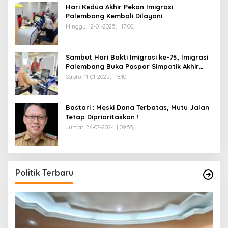
Hari Kedua Akhir Pekan Imigrasi
Palembang Kembali Dilayani
Minggu, 12-01-2025, | 17:00,
Sambut Hari Bakti Imigrasi ke-75, Imigrasi
Palembang Buka Paspor Simpatik Akhir
Pekan
Sabtu, 11-01-2025, | 18:10,
Bastari : Meski Dana Terbatas, Mutu Jalan
Tetap Diprioritaskan !
Jumat, 26-07-2024, | 09:53,
Politik Terbaru