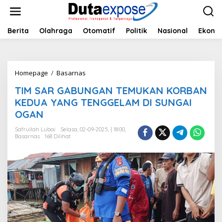
L
e
w
a
Berita
Olahraga
Otomatif
Politik
Nasional
Ekono
t
i
k
e
Homepage
/
Basarnas
T
k
I
o
TIM SAR GABUNGAN TEMUKAN KORBAN
M
n
S
KEDUA YANG TENGGELAM DI SUNGAI
t
A
e
OGAN
R
n
G
Safrullah Lubai
Selasa, 02-09-2025, | 18:00,
A
Basarnas
168 Dilihat
B
U
N
G
A
N
T
E
M