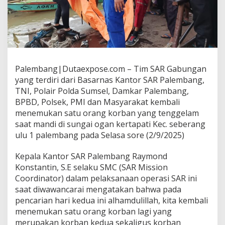
U
K
A
N
K
O
R
B
Palembang|Dutaexpose.com – Tim SAR Gabungan
A
yang terdiri dari Basarnas Kantor SAR Palembang,
N
TNI, Polair Polda Sumsel, Damkar Palembang,
K
BPBD, Polsek, PMI dan Masyarakat kembali
E
D
menemukan satu orang korban yang tenggelam
U
saat mandi di sungai ogan kertapati Kec. seberang
A
ulu 1 palembang pada Selasa sore (2/9/2025)
Y
A
Kepala Kantor SAR Palembang Raymond
N
G
Konstantin, S.E selaku SMC (SAR Mission
T
Coordinator) dalam pelaksanaan operasi SAR ini
E
saat diwawancarai mengatakan bahwa pada
N
pencarian hari kedua ini alhamdulillah, kita kembali
G
G
menemukan satu orang korban lagi yang
E
merupakan korban kedua sekaligus korban