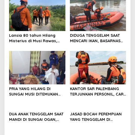
Lansia 80 tahun Hilang
DIDUGA TENGGELAM SAAT
Misterius di Musi Rawas,
MENCARI IKAN, BASARNAS
Tim SAR Gabungan Lakukan
TERJUNKAN TIM RESCUE
Pencarian
PRIA YANG HILANG DI
KANTOR SAR PALEMBANG
SUNGAI MUSI DITEMUKAN
TERJUNKAN PERSONIL, CARI
MENINGGAL DUNIA
PRIA YANG DIDUGA
TENGGELAM DI SUNGAI MUSI
DUA ANAK TENGGELAM SAAT
JASAD BOCAH PEREMPUAN
MANDI DI SUNGAI OGAN,
YANG TENGGELAM DI
BASARNAS LAKUKAN
SUNGAI MUSI DITEMUKAN
PENCARIAN
TIM SAR GABUNGAN