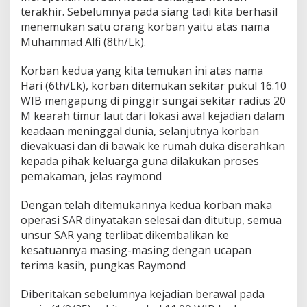
L
terakhir. Sebelumnya pada siang tadi kita berhasil
A
menemukan satu orang korban yaitu atas nama
M
Muhammad Alfi (8th/Lk).
D
I
S
Korban kedua yang kita temukan ini atas nama
U
Hari (6th/Lk), korban ditemukan sekitar pukul 16.10
N
WIB mengapung di pinggir sungai sekitar radius 20
G
M kearah timur laut dari lokasi awal kejadian dalam
A
I
keadaan meninggal dunia, selanjutnya korban
O
dievakuasi dan di bawak ke rumah duka diserahkan
G
kepada pihak keluarga guna dilakukan proses
A
pemakaman, jelas raymond
N
Dengan telah ditemukannya kedua korban maka
operasi SAR dinyatakan selesai dan ditutup, semua
unsur SAR yang terlibat dikembalikan ke
kesatuannya masing-masing dengan ucapan
terima kasih, pungkas Raymond
Diberitakan sebelumnya kejadian berawal pada