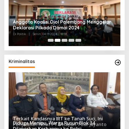
Anggota Koalisi Ojol Palembang Menggelar
T
Deklarasi Pilkada Damai 2024
C
Di Politik
|
Senin, 04-11-2024, | 18:58,
Di 
Kriminalitas
Terkait Kandasnya IRT ke Tanah Suci, Ini
Diduga Menipu, Warga Rusun Blok 34
Penjelasan Pihat PT Selapan Tour Jayanto
Dilaporkan Korbannya ke Polisi