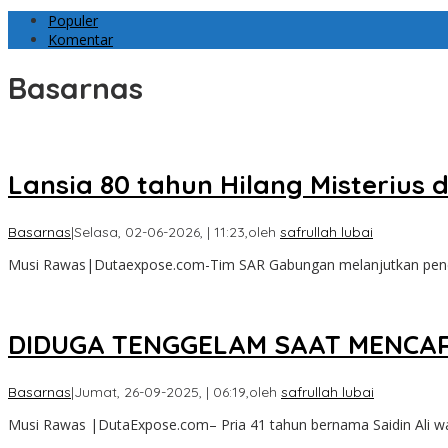
Populer
Komentar
Basarnas
Lansia 80 tahun Hilang Misterius
Basarnas
|
Selasa, 02-06-2026, | 11:23,
oleh
safrullah lubai
Musi Rawas|Dutaexpose.com-Tim SAR Gabungan melanjutkan pencar
DIDUGA TENGGELAM SAAT MENCAR
Basarnas
|
Jumat, 26-09-2025, | 06:19,
oleh
safrullah lubai
Musi Rawas |DutaExpose.com– Pria 41 tahun bernama Saidin Ali wa