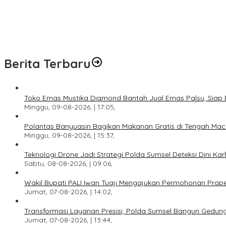
Teknologi Drone Jadi Strategi Polda Sumsel Deteksi Dini Karhutla 
Wakil Bupati PALI Iwan Tuaji Mengajukan Permohonan Praperadila
Transformasi Layanan Presisi, Polda Sumsel Bangun Gedung BPKB
Berita Terbaru
Toko Emas Mustika Diamond Bantah Jual Emas Palsu, Siap 
Minggu, 09-08-2026, | 17:05,
Polantas Banyuasin Bagikan Makanan Gratis di Tengah Mace
Minggu, 09-08-2026, | 15:37,
Teknologi Drone Jadi Strategi Polda Sumsel Deteksi Dini Kar
Sabtu, 08-08-2026, | 09:06,
Wakil Bupati PALI Iwan Tuaji Mengajukan Permohonan Praper
Jumat, 07-08-2026, | 14:02,
Transformasi Layanan Presisi, Polda Sumsel Bangun Gedun
Jumat, 07-08-2026, | 13:44,