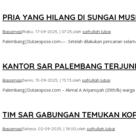
PRIA YANG HILANG DI SUNGAI MU
Basarnas
|
Rabu, 17-09-2025, | 07:25,
oleh
safrullah lubai
Palembang|Dutaexpose.com—- Setelah dilakukan pencarian selama d
KANTOR SAR PALEMBANG TERJUNKA
Basarnas
|
Senin, 15-09-2025, | 15:13,
oleh
safrullah lubai
Palembang|Dutaexpose.com – Akmal A Ariyansyah (35th/lk) warga lo
TIM SAR GABUNGAN TEMUKAN KOR
Basarnas
|
Selasa, 02-09-2025, | 18:00,
oleh
safrullah lubai