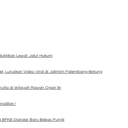
di Wilayah Rawan Ogan Ilir
n !
 Standar Baru Bebas Pungli
Buktikan Lewat Jalur Hukum
t, Luruskan Video Viral di Jalintim Palembang-Betung
hutla di Wilayah Rawan Ogan Ilir
adilan !
g BPKB Standar Baru Bebas Pungli