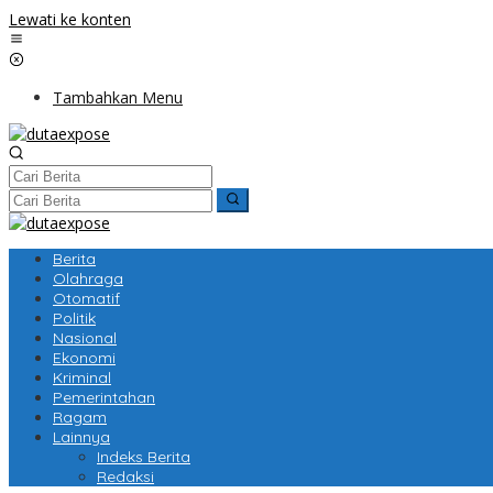
Lewati ke konten
Tambahkan Menu
Berita
Olahraga
Otomatif
Politik
Nasional
Ekonomi
Kriminal
Pemerintahan
Ragam
Lainnya
Indeks Berita
Redaksi