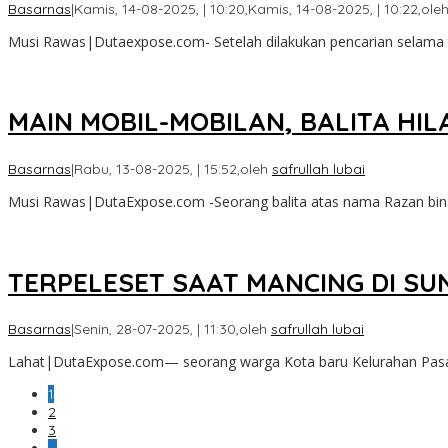
Basarnas
|
Kamis, 14-08-2025, | 10:20,
Kamis, 14-08-2025, | 10:22,
ole
Musi Rawas|Dutaexpose.com- Setelah dilakukan pencarian selama ti
MAIN MOBIL-MOBILAN, BALITA HI
Basarnas
|
Rabu, 13-08-2025, | 15:52,
oleh
safrullah lubai
Musi Rawas|DutaExpose.com -Seorang balita atas nama Razan bin 
TERPELESET SAAT MANCING DI SU
Basarnas
|
Senin, 28-07-2025, | 11:30,
oleh
safrullah lubai
Lahat|DutaExpose.com— seorang warga Kota baru Kelurahan Pasar 
1
2
3