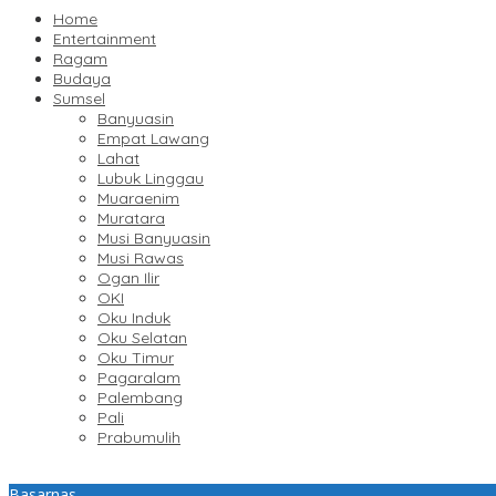
Home
Entertainment
Ragam
Budaya
Sumsel
Banyuasin
Empat Lawang
Lahat
Lubuk Linggau
Muaraenim
Muratara
Musi Banyuasin
Musi Rawas
Ogan Ilir
OKI
Oku Induk
Oku Selatan
Oku Timur
Pagaralam
Palembang
Pali
Prabumulih
Basarnas