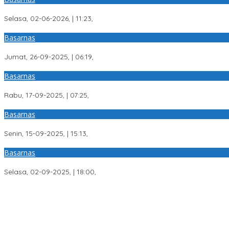
Lansia 80 tahun Hilang Misterius di Musi Rawas, Tim SAR Gabung
Selasa, 02-06-2026, | 11:23,
Basarnas
DIDUGA TENGGELAM SAAT MENCARI IKAN, BASARNAS TERJUNKAN
Jumat, 26-09-2025, | 06:19,
Basarnas
PRIA YANG HILANG DI SUNGAI MUSI DITEMUKAN MENINGGAL DUNIA
Rabu, 17-09-2025, | 07:25,
Basarnas
KANTOR SAR PALEMBANG TERJUNKAN PERSONIL, CARI PRIA YANG
Senin, 15-09-2025, | 15:13,
Basarnas
TIM SAR GABUNGAN TEMUKAN KORBAN KEDUA YANG TENGGELAM
Selasa, 02-09-2025, | 18:00,
Toko Emas Mustika Diamond Bantah Jual Emas Palsu, Siap Buktik
Polantas Banyuasin Bagikan Makanan Gratis di Tengah Macet, Lur