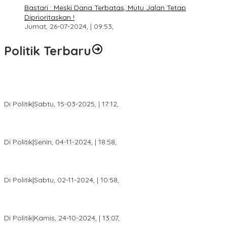
Bastari : Meski Dana Terbatas, Mutu Jalan Tetap
Diprioritaskan !
Jumat, 26-07-2024, | 09:53,
Politik Terbaru
DPW PAN Sumsel Segera Laksanakan Musyawarah Wilayah
2025
Di Politik
|
Sabtu, 15-03-2025, | 17:12,
Anggota Koalisi Ojol Palembang Menggelar Deklarasi Pilkada
Damai 2024
Di Politik
|
Senin, 04-11-2024, | 18:58,
Tim Relawan SBB Prabumulih Dikukuhkan Calon Gubernur
Sumsel H. Mawardi Yahya
Di Politik
|
Sabtu, 02-11-2024, | 10:58,
Calon Bupati Dua Periode Joncik Muhammad: Kemenangan
Besar Matahati di Empat Lawang Capai 70 Persen
Di Politik
|
Kamis, 24-10-2024, | 13:07,