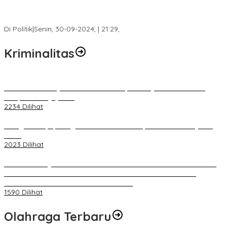
Fokus Infrastruktur dan Pelayanan Publik, Feby Anggi Siap
Berjuang di DPRD Palembang
Di Politik
|
Senin, 30-09-2024, | 21:29,
Kriminalitas
Terkait Kandasnya IRT ke Tanah Suci, Ini Penjelasan Pihat PT
Selapan Tour Jayanto
2234 Dilihat
Diduga Menipu, Warga Rusun Blok 34 Dilaporkan Korbannya ke
Polisi
2023 Dilihat
BELUM 1X24 JAM 2 PELAKU PEMBUNUHAN DIKOLAM RETENSI
BELAKANG DPRD KOTA PALEMBANG TELAH DIRINGKUS
ANGGOTA POLSEK SU 1 PALEMBANG.
1590 Dilihat
Olahraga Terbaru