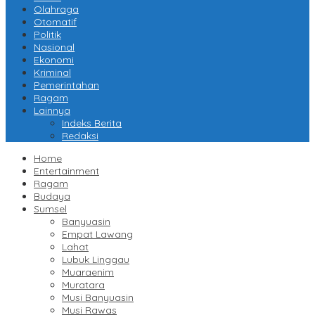
Olahraga
Otomatif
Politik
Nasional
Ekonomi
Kriminal
Pemerintahan
Ragam
Lainnya
Indeks Berita
Redaksi
Home
Entertainment
Ragam
Budaya
Sumsel
Banyuasin
Empat Lawang
Lahat
Lubuk Linggau
Muaraenim
Muratara
Musi Banyuasin
Musi Rawas