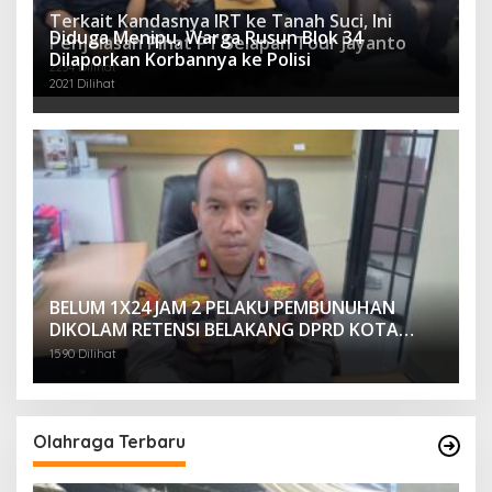
Terkait Kandasnya IRT ke Tanah Suci, Ini
Diduga Menipu, Warga Rusun Blok 34
Penjelasan Pihat PT Selapan Tour Jayanto
Dilaporkan Korbannya ke Polisi
2234 Dilihat
2021 Dilihat
BELUM 1X24 JAM 2 PELAKU PEMBUNUHAN
DIKOLAM RETENSI BELAKANG DPRD KOTA
PALEMBANG TELAH DIRINGKUS ANGGOTA
1590 Dilihat
POLSEK SU 1 PALEMBANG.
Olahraga Terbaru