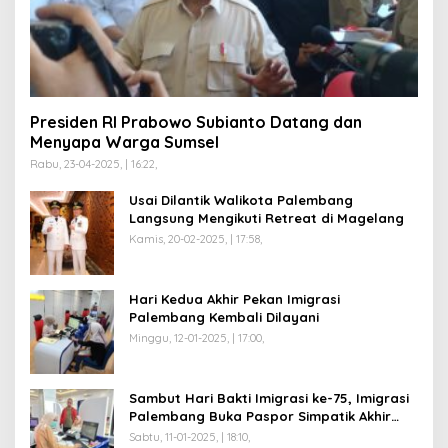
Presiden RI Prabowo Subianto Datang dan
Menyapa Warga Sumsel
Rabu, 23-04-2025, | 16:22,
Usai Dilantik Walikota Palembang
Langsung Mengikuti Retreat di Magelang
Kamis, 20-02-2025, | 17:58,
Hari Kedua Akhir Pekan Imigrasi
Palembang Kembali Dilayani
Minggu, 12-01-2025, | 17:00,
Sambut Hari Bakti Imigrasi ke-75, Imigrasi
Palembang Buka Paspor Simpatik Akhir
Pekan
Sabtu, 11-01-2025, | 18:10,