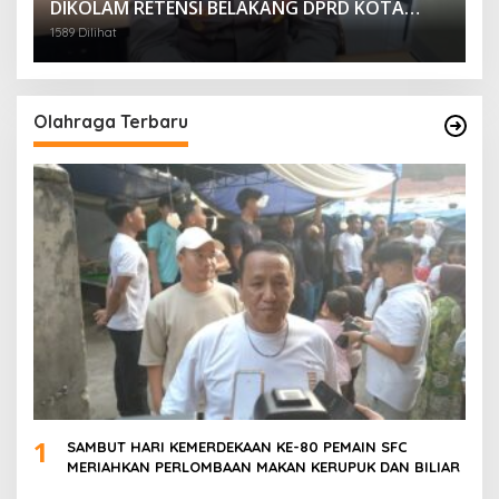
DIKOLAM RETENSI BELAKANG DPRD KOTA
PALEMBANG TELAH DIRINGKUS ANGGOTA
1589 Dilihat
POLSEK SU 1 PALEMBANG.
Olahraga Terbaru
1
SAMBUT HARI KEMERDEKAAN KE-80 PEMAIN SFC
MERIAHKAN PERLOMBAAN MAKAN KERUPUK DAN BILIAR