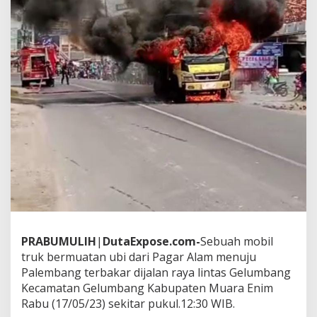
e
r
b
a
k
a
r
d
i
G
e
l
u
m
b
a
n
g
PRABUMULIH
|
DutaExpose.com-
Sebuah mobil
truk bermuatan ubi dari Pagar Alam menuju
Palembang terbakar dijalan raya lintas Gelumbang
Kecamatan Gelumbang Kabupaten Muara Enim
Rabu (17/05/23) sekitar pukul.12:30 WIB.