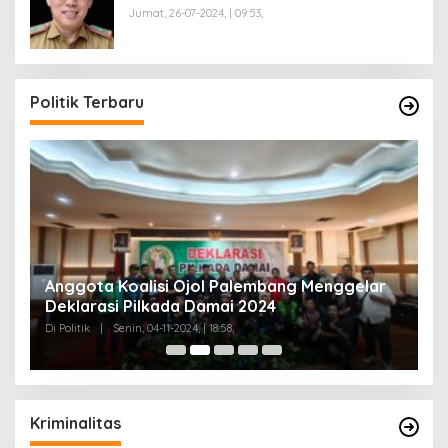
Jumat, 26-07-2024, | 09:53,
T
C
Di 
Politik Terbaru
Anggota Koalisi Ojol Palembang Menggelar
Deklarasi Pilkada Damai 2024
Di Politik
|
Senin, 04-11-2024, | 18:58,
Kriminalitas