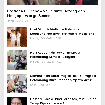
Presiden RI Prabowo Subianto Datang dan
Menyapa Warga Sumsel
Rabu, 23-04-2025, | 16:22,
Usai Dilantik Walikota Palembang
Langsung Mengikuti Retreat di Magelang
Kamis, 20-02-2025, | 17:58,
Hari Kedua Akhir Pekan Imigrasi
Palembang Kembali Dilayani
Minggu, 12-01-2025, | 17:00,
Sambut Hari Bakti Imigrasi ke-75, Imigrasi
Palembang Buka Paspor Simpatik Akhir
Pekan
Sabtu, 11-01-2025, | 18:10,
Bastari : Meski Dana Terbatas, Mutu Jalan
Tetap Diprioritaskan !