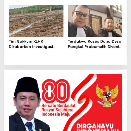
Caleg , Bawaslu: Segera
Rehab Kantor Lurah
Ditindak Lanjuti
Gelumbang Akan Tempuh
Jalur Hukum
Tim Gakkum KLHK
Terdakwa Kasus Dana Desa
Dikabarkan Investigasi
Pangkul Prabumulih Divonis
Lahan di Desa Gumai
1 Tahun Penjara
Diduga Tanpa Melibatkan
Pelapor