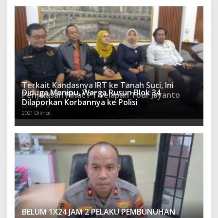
Terkait Kandasnya IRT ke Tanah Suci, Ini
Diduga Menipu, Warga Rusun Blok 34
Penjelasan Pihat PT Selapan Tour Jayanto
Dilaporkan Korbannya ke Polisi
2233 Dilihat
2021 Dilihat
BELUM 1X24 JAM 2 PELAKU PEMBUNUHAN