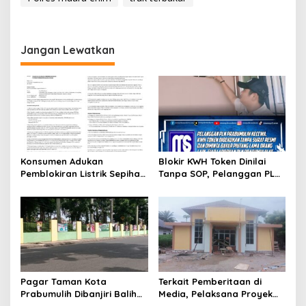
Jangan Lewatkan
Konsumen Adukan
Blokir KWH Token Dinilai
Pemblokiran Listrik Sepihak
Tanpa SOP, Pelanggan PLN
PLN Prabumulih ke
Prabumulih Anggap Ada
Ombudsman RI dan YLKI
Unsur Pemaksaan
Pagar Taman Kota
Terkait Pemberitaan di
Prabumulih Dibanjiri Baliho
Media, Pelaksana Proyek