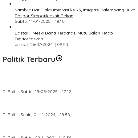
Sambut Hari Bakti Imigrasi ke-75, Imigrasi Palembang Buka
Paspor Simpatik Akhir Pekan
Sabtu, 11-01-2025, | 18:10,
Bastari : Meski Dana Terbatas, Mutu Jalan Tetap
Diprioritaskan !
Jumat, 26-07-2024, | 09:53,
Politik Terbaru
DPW PAN Sumsel Segera Laksanakan Musyawarah Wilayah
2025
Di Politik
|
Sabtu, 15-03-2025, | 17:12,
Anggota Koalisi Ojol Palembang Menggelar Deklarasi Pilkada
Damai 2024
Di Politik
|
Senin, 04-11-2024, | 18:58,
Tim Relawan SBB Prabumulih Dikukuhkan Calon Gubernur
Sumsel H. Mawardi Yahya
Di Politik
|
Sabtu, 02-11-2024, | 10:58,