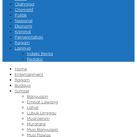
Olahraga
Otomatif
Politik
Nasional
Ekonomi
Kriminal
Pemerintahan
Ragam
Lainnya
Indeks Berita
Redaksi
Home
Entertainment
Ragam
Budaya
Sumsel
Banyuasin
Empat Lawang
Lahat
Lubuk Linggau
Muaraenim
Muratara
Musi Banyuasin
Musi Rawas