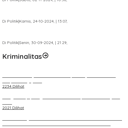
Calon Bupati Dua Periode Joncik Muhammad: Kemenangan
Besar Matahati di Empat Lawang Capai 70 Persen
Di Politik
|
Kamis, 24-10-2024, | 13:07,
Fokus Infrastruktur dan Pelayanan Publik, Feby Anggi Siap
Berjuang di DPRD Palembang
Di Politik
|
Senin, 30-09-2024, | 21:29,
Kriminalitas
Terkait Kandasnya IRT ke Tanah Suci, Ini Penjelasan Pihat PT
Selapan Tour Jayanto
2234 Dilihat
Diduga Menipu, Warga Rusun Blok 34 Dilaporkan Korbannya ke
Polisi
2021 Dilihat
BELUM 1X24 JAM 2 PELAKU PEMBUNUHAN DIKOLAM RETENSI
BELAKANG DPRD KOTA PALEMBANG TELAH DIRINGKUS