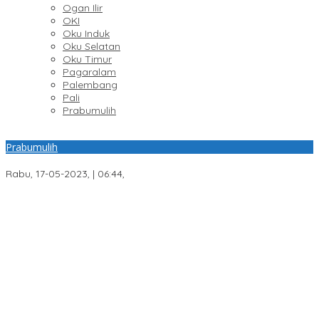
Ogan Ilir
OKI
Oku Induk
Oku Selatan
Oku Timur
Pagaralam
Palembang
Pali
Prabumulih
Prabumulih
Truk Bermuatan Ubi Terbakar di Gelumbang
Rabu, 17-05-2023, | 06:44,
Teknologi Drone Jadi Strategi Polda Sumsel Deteksi Dini Karhutla
di Wilayah Rawan Ogan Ilir
Wakil Bupati PALI Iwan Tuaji Mengajukan Permohonan
Praperadilan !
Transformasi Layanan Presisi, Polda Sumsel Bangun Gedung
BPKB Standar Baru Bebas Pungli