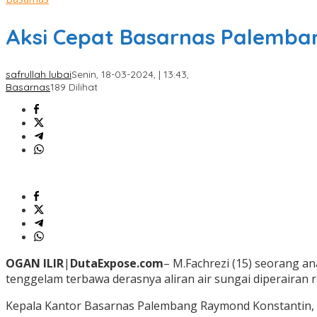
Aksi Cepat Basarnas Palemban
safrullah lubai
Senin, 18-03-2024, | 13:43,
Basarnas
189 Dilihat
OGAN
ILIR
|
DutaExpose.com
– M.Fachrezi (15) seorang an
tenggelam terbawa derasnya aliran air sungai diperairan r
Kepala Kantor Basarnas Palembang Raymond Konstantin, 