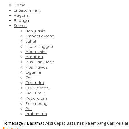
Home
Entertainment
Ragam
Budaya
Sumsel
Banyuasin
Empat Lawang
Lahat
Lubuk Linggau
Muaraenim
Muratara
Musi Banyuasin
Musi Rawas
Ogan Ilir
OKI
Oku Induk
Oku Selatan
Oku Timur
Pagaralam
Palembang
Pali
Prabumulih
Homepage
/
Basarnas
Aksi Cepat Basarnas Palembang Cari Pelaja
Basarnas