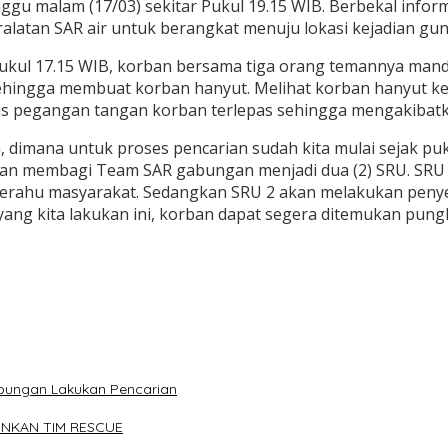
ggu malam (17/03) sekitar Pukul 19.15 WIB. Berbekal inf
latan SAR air untuk berangkat menuju lokasi kejadian gu
pukul 17.15 WIB, korban bersama tiga orang temannya mand
r sehingga membuat korban hanyut. Melihat korban hanyut
s pegangan tangan korban terlepas sehingga mengakibatk
a, dimana untuk proses pencarian sudah kita mulai sejak pu
gan membagi Team SAR gabungan menjadi dua (2) SRU. SRU 
ahu masyarakat. Sedangkan SRU 2 akan melakukan penyelam
ang kita lakukan ini, korban dapat segera ditemukan pung
Gabungan Lakukan Pencarian
UNKAN TIM RESCUE