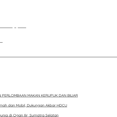
an Tour Jayanto
si
ELAKANG DPRD KOTA PALEMBANG TELAH DIRINGKUS ANGGOTA P
N PERLOMBAAN MAKAN KERUPUK DAN BILIAR
Rumah dan Mobil, Dukungan Akbar HDCU
Dunia di Ogan Ilir, Sumatra Selatan