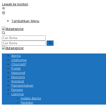
Lewati ke konten
Tambahkan Menu
Berita
Olahraga
Otomatif
Politik
Nasional
Ekonomi
Kriminal
Pemerintahan
Ragam
Lainnya
Indeks Berita
Redaksi