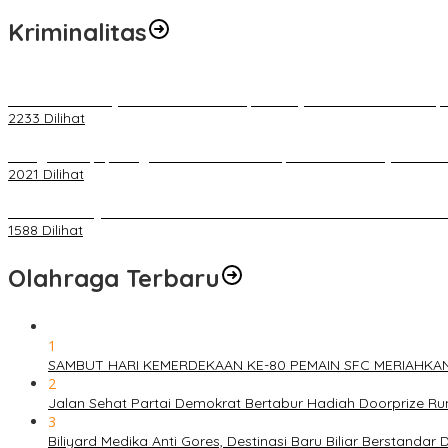
Kriminalitas
Terkait Kandasnya IRT ke Tanah Suci, Ini Penjelasan Pihat PT Selap
2233 Dilihat
Diduga Menipu, Warga Rusun Blok 34 Dilaporkan Korbannya ke Poli
2021 Dilihat
BELUM 1X24 JAM 2 PELAKU PEMBUNUHAN DIKOLAM RETENSI B
1588 Dilihat
Olahraga Terbaru
1
SAMBUT HARI KEMERDEKAAN KE-80 PEMAIN SFC MERIAHKA
2
Jalan Sehat Partai Demokrat Bertabur Hadiah Doorprize 
3
Biliyard Medika Anti Gores, Destinasi Baru Biliar Berstandar 