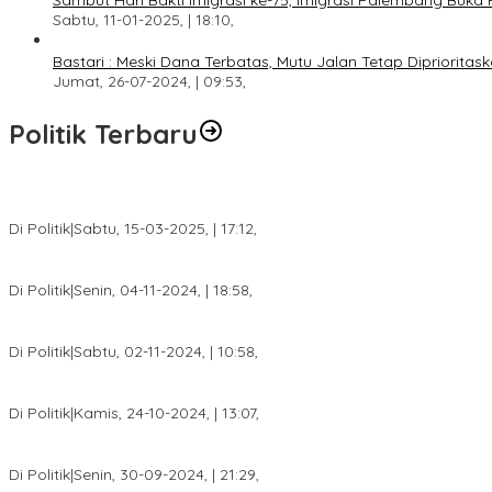
Sambut Hari Bakti Imigrasi ke-75, Imigrasi Palembang Buka 
Sabtu, 11-01-2025, | 18:10,
Bastari : Meski Dana Terbatas, Mutu Jalan Tetap Diprioritask
Jumat, 26-07-2024, | 09:53,
Politik Terbaru
DPW PAN Sumsel Segera Laksanakan Musyawarah Wilayah 2025
Di Politik
|
Sabtu, 15-03-2025, | 17:12,
Anggota Koalisi Ojol Palembang Menggelar Deklarasi Pilkada Da
Di Politik
|
Senin, 04-11-2024, | 18:58,
Tim Relawan SBB Prabumulih Dikukuhkan Calon Gubernur Sumsel 
Di Politik
|
Sabtu, 02-11-2024, | 10:58,
Calon Bupati Dua Periode Joncik Muhammad: Kemenangan Besar 
Di Politik
|
Kamis, 24-10-2024, | 13:07,
Fokus Infrastruktur dan Pelayanan Publik, Feby Anggi Siap Berj
Di Politik
|
Senin, 30-09-2024, | 21:29,