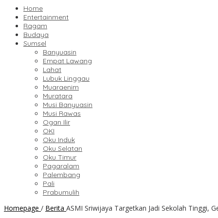
Home
Entertainment
Ragam
Budaya
Sumsel
Banyuasin
Empat Lawang
Lahat
Lubuk Linggau
Muaraenim
Muratara
Musi Banyuasin
Musi Rawas
Ogan Ilir
OKI
Oku Induk
Oku Selatan
Oku Timur
Pagaralam
Palembang
Pali
Prabumulih
Homepage
/
Berita
ASMI Sriwijaya Targetkan Jadi Sekolah Tinggi, 