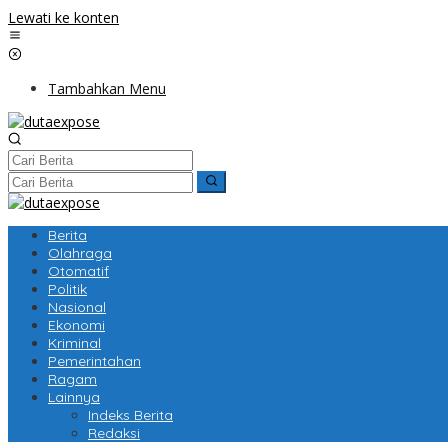
Lewati ke konten
Tambahkan Menu
Berita
Olahraga
Otomatif
Politik
Nasional
Ekonomi
Kriminal
Pemerintahan
Ragam
Lainnya
Indeks Berita
Redaksi