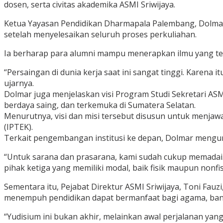
dosen, serta civitas akademika ASMI Sriwijaya.
Ketua Yayasan Pendidikan Dharmapala Palembang, Dolmar
setelah menyelesaikan seluruh proses perkuliahan.
Ia berharap para alumni mampu menerapkan ilmu yang tel
“Persaingan di dunia kerja saat ini sangat tinggi. Karena
ujarnya.
Dolmar juga menjelaskan visi Program Studi Sekretari ASM
berdaya saing, dan terkemuka di Sumatera Selatan.
Menurutnya, visi dan misi tersebut disusun untuk menja
(IPTEK).
Terkait pengembangan institusi ke depan, Dolmar mengun
“Untuk sarana dan prasarana, kami sudah cukup memadai. 
pihak ketiga yang memiliki modal, baik fisik maupun nonfis
Sementara itu, Pejabat Direktur ASMI Sriwijaya, Toni Fa
menempuh pendidikan dapat bermanfaat bagi agama, bang
“Yudisium ini bukan akhir, melainkan awal perjalanan yan