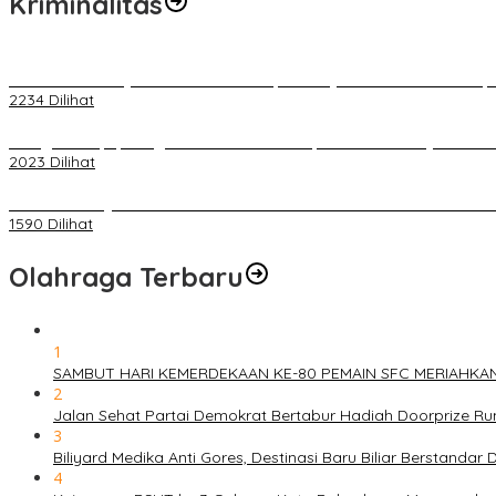
Kriminalitas
Terkait Kandasnya IRT ke Tanah Suci, Ini Penjelasan Pihat PT Selap
2234 Dilihat
Diduga Menipu, Warga Rusun Blok 34 Dilaporkan Korbannya ke Poli
2023 Dilihat
BELUM 1X24 JAM 2 PELAKU PEMBUNUHAN DIKOLAM RETENSI B
1590 Dilihat
Olahraga Terbaru
1
SAMBUT HARI KEMERDEKAAN KE-80 PEMAIN SFC MERIAHKA
2
Jalan Sehat Partai Demokrat Bertabur Hadiah Doorprize 
3
Biliyard Medika Anti Gores, Destinasi Baru Biliar Berstandar 
4