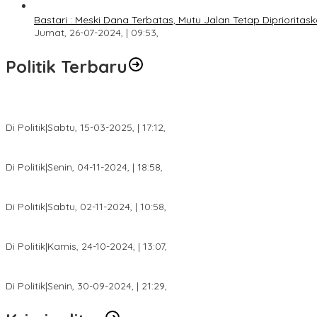
Bastari : Meski Dana Terbatas, Mutu Jalan Tetap Diprioritask
Jumat, 26-07-2024, | 09:53,
Politik Terbaru
DPW PAN Sumsel Segera Laksanakan Musyawarah Wilayah 2025
Di Politik
|
Sabtu, 15-03-2025, | 17:12,
Anggota Koalisi Ojol Palembang Menggelar Deklarasi Pilkada Da
Di Politik
|
Senin, 04-11-2024, | 18:58,
Tim Relawan SBB Prabumulih Dikukuhkan Calon Gubernur Sumsel 
Di Politik
|
Sabtu, 02-11-2024, | 10:58,
Calon Bupati Dua Periode Joncik Muhammad: Kemenangan Besar 
Di Politik
|
Kamis, 24-10-2024, | 13:07,
Fokus Infrastruktur dan Pelayanan Publik, Feby Anggi Siap Berj
Di Politik
|
Senin, 30-09-2024, | 21:29,