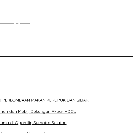
an Tour Jayanto
si
ELAKANG DPRD KOTA PALEMBANG TELAH DIRINGKUS ANGGOTA P
N PERLOMBAAN MAKAN KERUPUK DAN BILIAR
Rumah dan Mobil, Dukungan Akbar HDCU
Dunia di Ogan Ilir, Sumatra Selatan