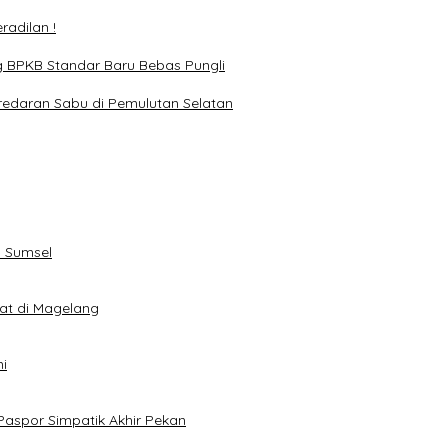
adilan !
g BPKB Standar Baru Bebas Pungli
redaran Sabu di Pemulutan Selatan
 Sumsel
eat di Magelang
i
Paspor Simpatik Akhir Pekan