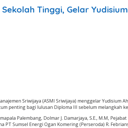
 Sekolah Tinggi, Gelar Yudisiu
najemen Sriwijaya (ASMI Sriwijaya) menggelar Yudisium A
ntum penting bagi lulusan Diploma III sebelum melangkah ke
apala Palembang, Dolmar J. Damarjaya, S.E., M.M, Pejabat D
Utama PT Sumsel Energi Ogan Komering (Perseroda) R. Febria