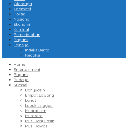
Olahraga
Otomatif
Politik
Nasional
Ekonomi
Kriminal
Pemerintahan
Ragam
Lainnya
Indeks Berita
Redaksi
Home
Entertainment
Ragam
Budaya
Sumsel
Banyuasin
Empat Lawang
Lahat
Lubuk Linggau
Muaraenim
Muratara
Musi Banyuasin
Musi Rawas