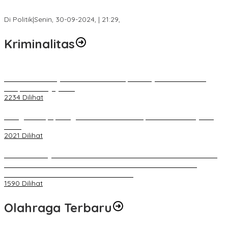
Fokus Infrastruktur dan Pelayanan Publik, Feby Anggi Siap
Berjuang di DPRD Palembang
Di Politik
|
Senin, 30-09-2024, | 21:29,
Kriminalitas
Terkait Kandasnya IRT ke Tanah Suci, Ini Penjelasan Pihat PT
Selapan Tour Jayanto
2234 Dilihat
Diduga Menipu, Warga Rusun Blok 34 Dilaporkan Korbannya ke
Polisi
2021 Dilihat
BELUM 1X24 JAM 2 PELAKU PEMBUNUHAN DIKOLAM RETENSI
BELAKANG DPRD KOTA PALEMBANG TELAH DIRINGKUS
ANGGOTA POLSEK SU 1 PALEMBANG.
1590 Dilihat
Olahraga Terbaru