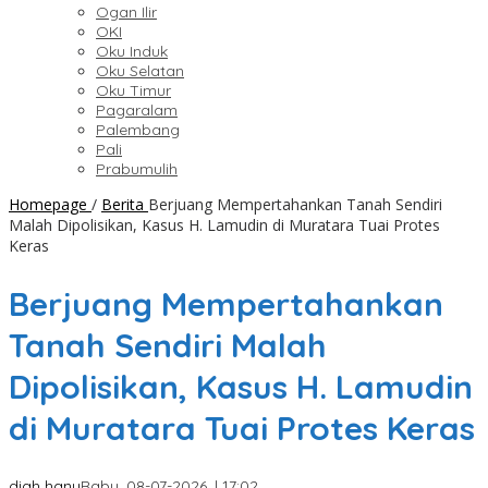
Ogan Ilir
OKI
Oku Induk
Oku Selatan
Oku Timur
Pagaralam
Palembang
Pali
Prabumulih
Homepage
/
Berita
Berjuang Mempertahankan Tanah Sendiri
Malah Dipolisikan, Kasus H. Lamudin di Muratara Tuai Protes
Keras
Berjuang Mempertahankan
Tanah Sendiri Malah
Dipolisikan, Kasus H. Lamudin
di Muratara Tuai Protes Keras
diah hany
Rabu, 08-07-2026, | 17:02,