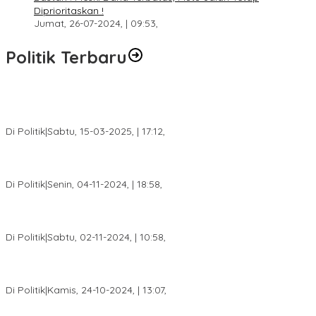
Diprioritaskan !
Jumat, 26-07-2024, | 09:53,
Politik Terbaru
DPW PAN Sumsel Segera Laksanakan Musyawarah Wilayah
2025
Di Politik
|
Sabtu, 15-03-2025, | 17:12,
Anggota Koalisi Ojol Palembang Menggelar Deklarasi Pilkada
Damai 2024
Di Politik
|
Senin, 04-11-2024, | 18:58,
Tim Relawan SBB Prabumulih Dikukuhkan Calon Gubernur
Sumsel H. Mawardi Yahya
Di Politik
|
Sabtu, 02-11-2024, | 10:58,
Calon Bupati Dua Periode Joncik Muhammad: Kemenangan
Besar Matahati di Empat Lawang Capai 70 Persen
Di Politik
|
Kamis, 24-10-2024, | 13:07,