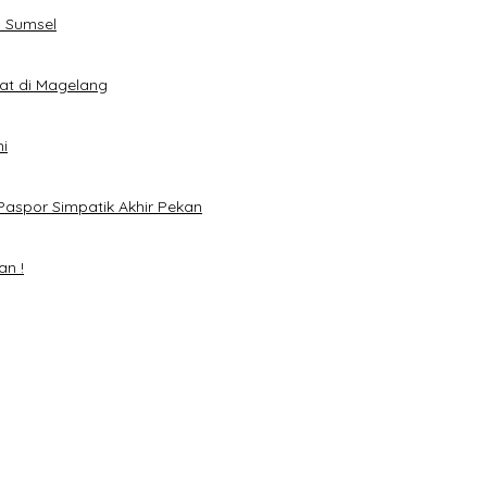
 Sumsel
eat di Magelang
i
Paspor Simpatik Akhir Pekan
an !
mai 2024