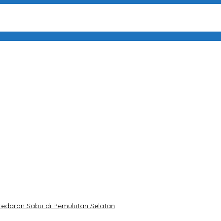
ung Macaw
n Sabu di Pemulutan Selatan
Digital Hingga Polres
utan LSM GRANSI
GRANSI Datangi Kejari Tuntut Pemeriksaan Menyeluruh
 Uang Dikembalikan kepada Pemiliknya”
redaran Sabu di Pemulutan Selatan