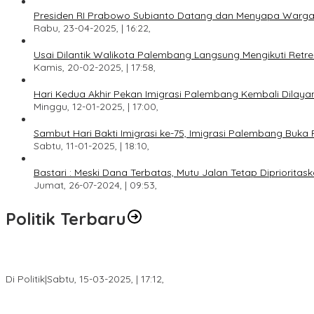
Presiden RI Prabowo Subianto Datang dan Menyapa Warga
Rabu, 23-04-2025, | 16:22,
Usai Dilantik Walikota Palembang Langsung Mengikuti Retr
Kamis, 20-02-2025, | 17:58,
Hari Kedua Akhir Pekan Imigrasi Palembang Kembali Dilayan
Minggu, 12-01-2025, | 17:00,
Sambut Hari Bakti Imigrasi ke-75, Imigrasi Palembang Buka 
Sabtu, 11-01-2025, | 18:10,
Bastari : Meski Dana Terbatas, Mutu Jalan Tetap Diprioritask
Jumat, 26-07-2024, | 09:53,
Politik Terbaru
DPW PAN Sumsel Segera Laksanakan Musyawarah Wilayah 2025
Di Politik
|
Sabtu, 15-03-2025, | 17:12,
Anggota Koalisi Ojol Palembang Menggelar Deklarasi Pilkada Da