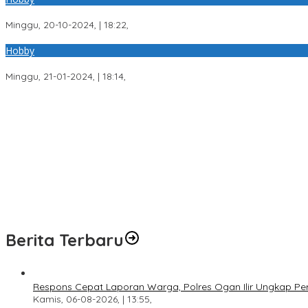
ILDI Sumsel Gelar Acara Langkah Dansa di Opi Mall
Minggu, 20-10-2024, | 18:22,
Hobby
Aktifitas di Hari Libur, Komunitas Free Fly Terbangkan Aneka Bur
Minggu, 21-01-2024, | 18:14,
Respons Cepat Laporan Warga, Polres Ogan Ilir Ungkap Peredara
Program Paham AI Resmi Bergulir, Polda Sumsel Bangun Edukator 
Sisa Anggaran Telah Dikembalikan, KONI Palembang Jawab Tunt
Dugaan Dana Hibah KONI Palembang Rp1 Miliar Belum Jelas, LSM 
Akbar Angkat Bicara Soal Dugaan KKN Alsintan OKI: “Saya Minta
Berita Terbaru
Respons Cepat Laporan Warga, Polres Ogan Ilir Ungkap Pe
Kamis, 06-08-2026, | 13:55,