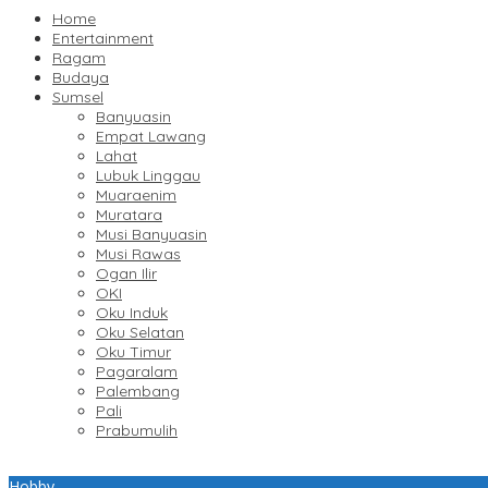
Home
Entertainment
Ragam
Budaya
Sumsel
Banyuasin
Empat Lawang
Lahat
Lubuk Linggau
Muaraenim
Muratara
Musi Banyuasin
Musi Rawas
Ogan Ilir
OKI
Oku Induk
Oku Selatan
Oku Timur
Pagaralam
Palembang
Pali
Prabumulih
Hobby