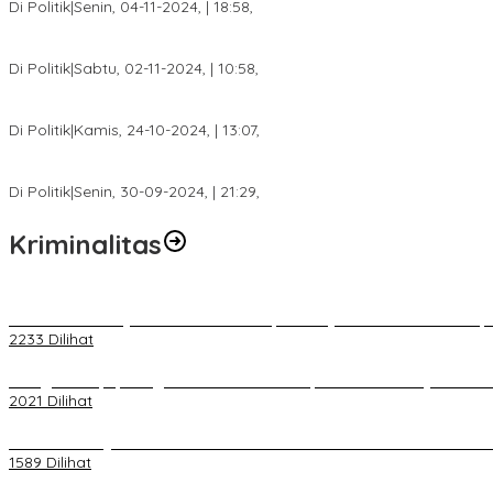
Di Politik
|
Senin, 04-11-2024, | 18:58,
Tim Relawan SBB Prabumulih Dikukuhkan Calon Gubernur Sumsel 
Di Politik
|
Sabtu, 02-11-2024, | 10:58,
Calon Bupati Dua Periode Joncik Muhammad: Kemenangan Besar 
Di Politik
|
Kamis, 24-10-2024, | 13:07,
Fokus Infrastruktur dan Pelayanan Publik, Feby Anggi Siap Berj
Di Politik
|
Senin, 30-09-2024, | 21:29,
Kriminalitas
Terkait Kandasnya IRT ke Tanah Suci, Ini Penjelasan Pihat PT Selap
2233 Dilihat
Diduga Menipu, Warga Rusun Blok 34 Dilaporkan Korbannya ke Poli
2021 Dilihat
BELUM 1X24 JAM 2 PELAKU PEMBUNUHAN DIKOLAM RETENSI B
1589 Dilihat