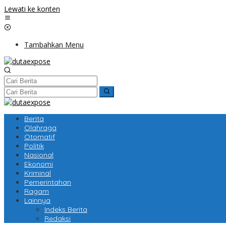
Lewati ke konten
Tambahkan Menu
Berita
Olahraga
Otomatif
Politik
Nasional
Ekonomi
Kriminal
Pemerintahan
Ragam
Lainnya
Indeks Berita
Redaksi