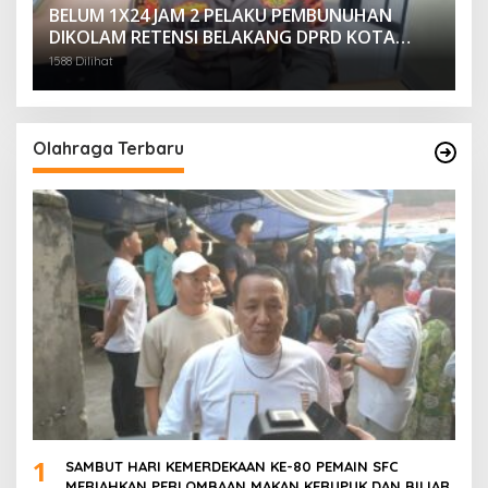
BELUM 1X24 JAM 2 PELAKU PEMBUNUHAN
DIKOLAM RETENSI BELAKANG DPRD KOTA
PALEMBANG TELAH DIRINGKUS ANGGOTA
1588 Dilihat
POLSEK SU 1 PALEMBANG.
Olahraga Terbaru
1
SAMBUT HARI KEMERDEKAAN KE-80 PEMAIN SFC
MERIAHKAN PERLOMBAAN MAKAN KERUPUK DAN BILIAR