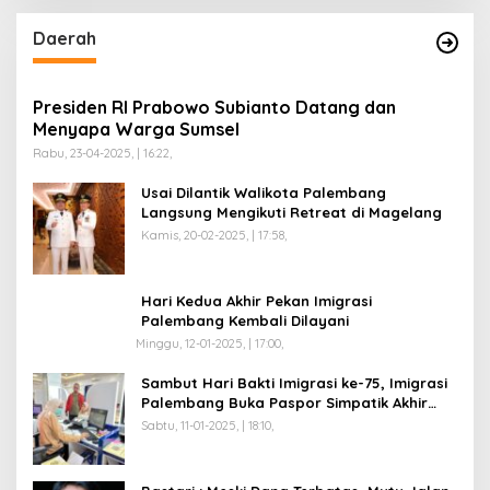
Daerah
Presiden RI Prabowo Subianto Datang dan
Menyapa Warga Sumsel
Rabu, 23-04-2025, | 16:22,
Usai Dilantik Walikota Palembang
Langsung Mengikuti Retreat di Magelang
Kamis, 20-02-2025, | 17:58,
Hari Kedua Akhir Pekan Imigrasi
Palembang Kembali Dilayani
Minggu, 12-01-2025, | 17:00,
Sambut Hari Bakti Imigrasi ke-75, Imigrasi
Palembang Buka Paspor Simpatik Akhir
Pekan
Sabtu, 11-01-2025, | 18:10,