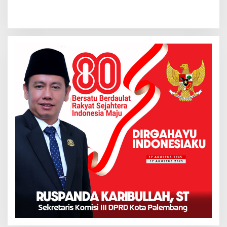
“Saya Minta Uang
Silaturahmi Dengan
Dikembalikan kepada
Kapolrestabes Palembang
Pemiliknya”