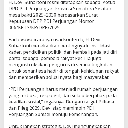
i
H. Devi Suhartoni resmi ditetapkan sebagai Ketua
J
DPD PDI Perjuangan Provinsi Sumatera Selatan
a
masa bakti 2025–2030 berdasarkan Surat
d
Keputusan DPP PDI Perjuangan Nomor
i
006/KPTS/KP/DPP/2025.
K
e
t
Pada wawancaranya usai Konferda, H. Devi
u
Suhartoni menekankan pentingnya konsolidasi
a
kader, pendidikan politik, dan kembali pada jati diri
D
partai sebagai pembela rakyat kecil. Ia juga
P
D
menginstruksikan pengurus di semua tingkatan
P
untuk senantiasa hadir di tengah kehidupan rakyat
D
dan memberikan solusi nyata bagi masyarakat.
I
P
“PDI Perjuangan harus menjadi rumah perjuangan
e
r
yang terbuka, responsif, dan selalu berpihak pada
j
keadilan sosial,” tegasnya. Dengan target Pilkada
u
dan Pileg 2029, Devi siap memimpin PDI
a
Perjuangan Sumsel menuju kemenangan.
n
g
a
Untuk langkah strategis, Devi mengungkapkan