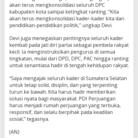
n
akan terus mengkonsolidasi seluruh DPC
,
kabupaten kota sampai ketingkat ranting. “Kita
I
akan terus mengkonsolidasi kader-kader kita dan
n
i
pendidikan-pendidikan politik,” ungkap Devi.
P
e
Devi juga menegaskan pentingnya seluruh kader
s
kembali pada jati diri partai sebagai pembela rakyat
a
kecil. Ia menginstruksikan pengurus di semua
n
n
tingkatan, mulai dari DPD, DPC, PAC hingga ranting
y
untuk senantiasa hadir di tengah kehidupan rakyat.
a
!
“Saya mengajak seluruh kader di Sumatera Selatan
untuk tetap solid, disiplin, dan yang terpenting
turun ke bawah. Kita harus hadir memberikan
solusi nyata bagi masyarakat. PDI Perjuangan
harus menjadi rumah perjuangan yang terbuka,
responsif, dan selalu berpihak pada keadilan
sosial,” tegasnya.
(AN)