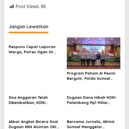
Post Views:
86
Jangan Lewatkan
Respons Cepat Laporan
Warga, Polres Ogan Ilir
Ungkap Peredaran Sabu di
Pemulutan Selatan
Program Paham AI Resmi
Bergulir, Polda Sumsel
Bangun Edukator Digital
Hingga Polres
Sisa Anggaran Telah
Dugaan Dana Hibah KONI
Dikembalikan, KONI
Palembang Rp1 Miliar
Palembang Jawab
Belum Jelas, LSM GRANSI
Tuntutan LSM GRANSI
Datangi Kejari Tuntut
Pemeriksaan Menyeluruh
Akbar Angkat Bicara Soal
Bersama Jurnalis, Aktivis
Dugaan KKN Alsintan OKI:
Sumsel Menggelar