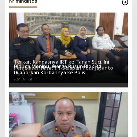
Kriminalitas
Terkait Kandasnya IRT ke Tanah Suci, Ini
Diduga Menipu, Warga Rusun Blok 34
Penjelasan Pihat PT Selapan Tour Jayanto
Dilaporkan Korbannya ke Polisi
2233 Dilihat
2021 Dilihat