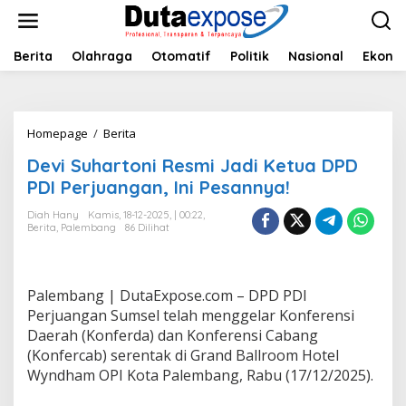
L
e
w
a
Berita
Olahraga
Otomatif
Politik
Nasional
Ekono
t
i
k
e
Homepage
/
Berita
D
k
e
o
Devi Suhartoni Resmi Jadi Ketua DPD
v
n
i
PDI Perjuangan, Ini Pesannya!
t
S
e
u
Diah Hany
Kamis, 18-12-2025, | 00:22,
n
Berita
,
Palembang
86 Dilihat
h
a
r
t
Palembang | DutaExpose.com – DPD PDI
o
n
Perjuangan Sumsel telah menggelar Konferensi
i
Daerah (Konferda) dan Konferensi Cabang
R
(Konfercab) serentak di Grand Ballroom Hotel
e
Wyndham OPI Kota Palembang, Rabu (17/12/2025).
s
m