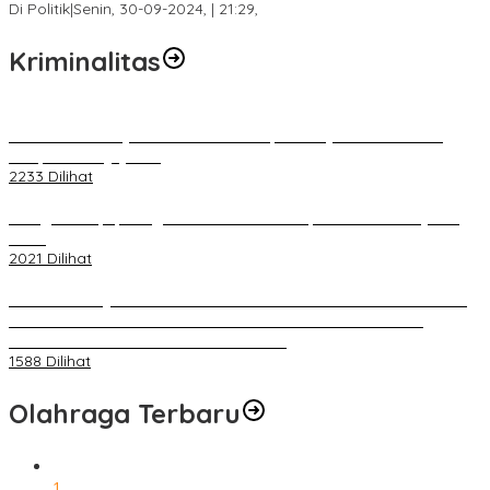
Di Politik
|
Senin, 30-09-2024, | 21:29,
Kriminalitas
Terkait Kandasnya IRT ke Tanah Suci, Ini Penjelasan Pihat PT
Selapan Tour Jayanto
2233 Dilihat
Diduga Menipu, Warga Rusun Blok 34 Dilaporkan Korbannya ke
Polisi
2021 Dilihat
BELUM 1X24 JAM 2 PELAKU PEMBUNUHAN DIKOLAM RETENSI
BELAKANG DPRD KOTA PALEMBANG TELAH DIRINGKUS
ANGGOTA POLSEK SU 1 PALEMBANG.
1588 Dilihat
Olahraga Terbaru
1