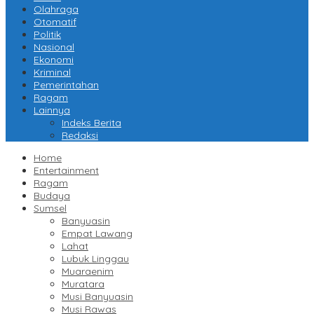
Olahraga
Otomatif
Politik
Nasional
Ekonomi
Kriminal
Pemerintahan
Ragam
Lainnya
Indeks Berita
Redaksi
Home
Entertainment
Ragam
Budaya
Sumsel
Banyuasin
Empat Lawang
Lahat
Lubuk Linggau
Muaraenim
Muratara
Musi Banyuasin
Musi Rawas