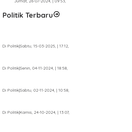
Jumat, 26-07-2024, | 09:53,
Politik Terbaru
DPW PAN Sumsel Segera Laksanakan Musyawarah Wilayah
2025
Di Politik
|
Sabtu, 15-03-2025, | 17:12,
Anggota Koalisi Ojol Palembang Menggelar Deklarasi Pilkada
Damai 2024
Di Politik
|
Senin, 04-11-2024, | 18:58,
Tim Relawan SBB Prabumulih Dikukuhkan Calon Gubernur
Sumsel H. Mawardi Yahya
Di Politik
|
Sabtu, 02-11-2024, | 10:58,
Calon Bupati Dua Periode Joncik Muhammad: Kemenangan
Besar Matahati di Empat Lawang Capai 70 Persen
Di Politik
|
Kamis, 24-10-2024, | 13:07,
Fokus Infrastruktur dan Pelayanan Publik, Feby Anggi Siap
Berjuang di DPRD Palembang