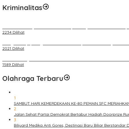
Kriminalitas
Terkait Kandasnya IRT ke Tanah Suci, Ini Penjelasan Pihat PT Selap
2234 Dilihat
Diduga Menipu, Warga Rusun Blok 34 Dilaporkan Korbannya ke Poli
2021 Dilihat
BELUM 1X24 JAM 2 PELAKU PEMBUNUHAN DIKOLAM RETENSI B
1589 Dilihat
Olahraga Terbaru
1
SAMBUT HARI KEMERDEKAAN KE-80 PEMAIN SFC MERIAHKA
2
Jalan Sehat Partai Demokrat Bertabur Hadiah Doorprize 
3
Biliyard Medika Anti Gores, Destinasi Baru Biliar Berstandar 