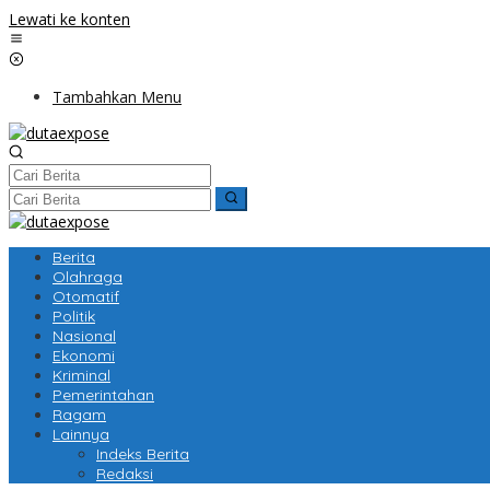
Lewati ke konten
Tambahkan Menu
Berita
Olahraga
Otomatif
Politik
Nasional
Ekonomi
Kriminal
Pemerintahan
Ragam
Lainnya
Indeks Berita
Redaksi