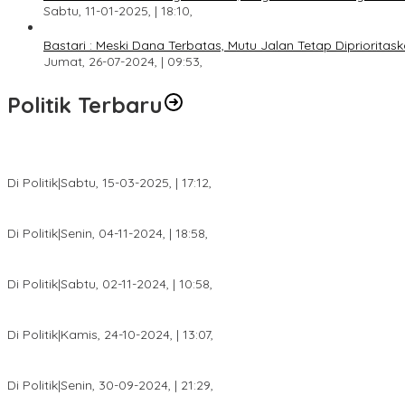
Sabtu, 11-01-2025, | 18:10,
Bastari : Meski Dana Terbatas, Mutu Jalan Tetap Diprioritask
Jumat, 26-07-2024, | 09:53,
Politik Terbaru
DPW PAN Sumsel Segera Laksanakan Musyawarah Wilayah 2025
Di Politik
|
Sabtu, 15-03-2025, | 17:12,
Anggota Koalisi Ojol Palembang Menggelar Deklarasi Pilkada Da
Di Politik
|
Senin, 04-11-2024, | 18:58,
Tim Relawan SBB Prabumulih Dikukuhkan Calon Gubernur Sumsel 
Di Politik
|
Sabtu, 02-11-2024, | 10:58,
Calon Bupati Dua Periode Joncik Muhammad: Kemenangan Besar 
Di Politik
|
Kamis, 24-10-2024, | 13:07,
Fokus Infrastruktur dan Pelayanan Publik, Feby Anggi Siap Berj
Di Politik
|
Senin, 30-09-2024, | 21:29,