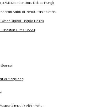
g BPKB Standar Baru Bebas Pungli
redaran Sabu di Pemulutan Selatan
kator Digital Hingga Polres
 Tuntutan LSM GRANSI
 Sumsel
eat di Magelang
i
Paspor Simpatik Akhir Pekan