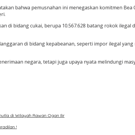
yatakan bahwa pemusnahan ini menegaskan komitmen Bea C
ri.
an di bidang cukai, berupa 10.567.628 batang rokok ilegal
nggaran di bidang kepabeanan, seperti impor ilegal yan
nerimaan negara, tetapi juga upaya nyata melindungi masya
hutla di Wilayah Rawan Ogan Ilir
adilan !