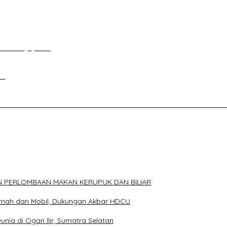
an Tour Jayanto
si
ELAKANG DPRD KOTA PALEMBANG TELAH DIRINGKUS ANGGOTA P
N PERLOMBAAN MAKAN KERUPUK DAN BILIAR
Rumah dan Mobil, Dukungan Akbar HDCU
Dunia di Ogan Ilir, Sumatra Selatan