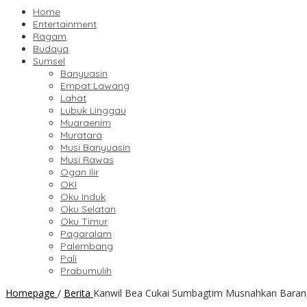
Home
Entertainment
Ragam
Budaya
Sumsel
Banyuasin
Empat Lawang
Lahat
Lubuk Linggau
Muaraenim
Muratara
Musi Banyuasin
Musi Rawas
Ogan Ilir
OKI
Oku Induk
Oku Selatan
Oku Timur
Pagaralam
Palembang
Pali
Prabumulih
Homepage
/
Berita
Kanwil Bea Cukai Sumbagtim Musnahkan Barang M