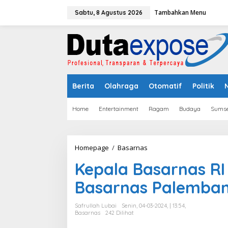
L
Tambahkan Menu
e
Sabtu, 8 Agustus 2026
w
a
t
i
k
e
k
Berita
Olahraga
Otomatif
Politik
o
n
t
Home
Entertainment
Ragam
Budaya
Sumse
e
n
Homepage
/
Basarnas
K
e
Kepala Basarnas RI
p
a
Basarnas Palemba
l
a
B
Safrullah Lubai
Senin, 04-03-2024, | 13:54,
a
Basarnas
242 Dilihat
s