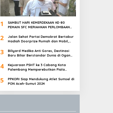
1
SAMBUT HARI KEMERDEKAAN KE-80
PEMAIN SFC MERIAHKAN PERLOMBAAN
MAKAN KERUPUK DAN BILIAR
2
Jalan Sehat Partai Demokrat Bertabur
Hadiah Doorprize Rumah dan Mobil,
Dukungan Akbar HDCU
3
Biliyard Medika Anti Gores, Destinasi
Baru Biliar Berstandar Dunia di Ogan
Ilir, Sumatra Selatan
4
Kejuaraan PSHT ke 3 Cabang Kota
Palembang Memperebutkan Piala
Walikota Palembang Resmi Ditutup
5
PPKORI Siap Mendukung Atlet Sumsel di
PON Aceh-Sumut 2024