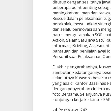
ditutup dengan sesi tanya ja
B
a
beberapa point penting sebag
s
meningkatkan iman dan taqwa,
a
Rescue dalam pelaksanaan tug
r
berakhlak, mewujudkan sinerg
n
a
dan selalu berinovasi dan men
s
harus mengutamakan SOP saat 
P
Action, Salam Satu Jiwa Satu Ra
a
informasi, Briefing, Assesmen
l
pantauan dan penilaian awal l
e
m
Personil saat Pelaksanaan Ope
b
a
Diakhir pengarahannya, Kuswo
n
sambutan kedatangannya bese
g
selanjutnya Kusworo beserta 
yang ada di Kantor Basarnas P
dengan penyerahan cindera mat
foto Bersama, Selanjutnya Ku
kunjungan kerja ke kantor SAR
Post Views:
242