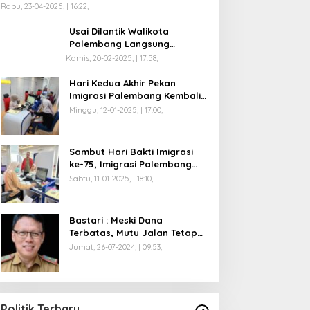
Rabu, 23-04-2025, | 16:22,
Usai Dilantik Walikota
Palembang Langsung
Mengikuti Retreat di
Kamis, 20-02-2025, | 17:58,
Magelang
Hari Kedua Akhir Pekan
Imigrasi Palembang Kembali
Dilayani
Minggu, 12-01-2025, | 17:00,
Sambut Hari Bakti Imigrasi
ke-75, Imigrasi Palembang
Buka Paspor Simpatik Akhir
Sabtu, 11-01-2025, | 18:10,
Pekan
Bastari : Meski Dana
Terbatas, Mutu Jalan Tetap
Diprioritaskan !
Jumat, 26-07-2024, | 09:53,
Politik Terbaru