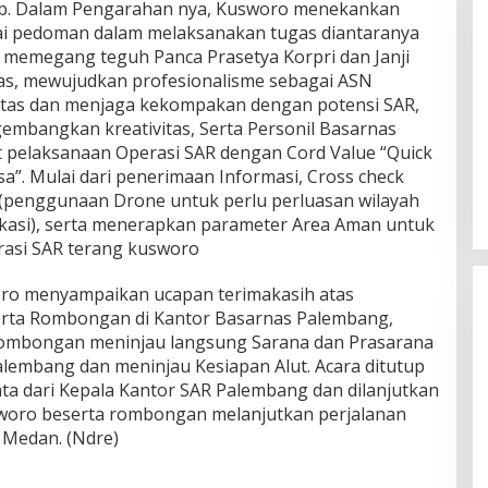
wab. Dalam Pengarahan nya, Kusworo menekankan
ai pedoman dalam melaksanakan tugas diantaranya
 memegang teguh Panca Prasetya Korpri dan Janji
as, mewujudkan profesionalisme sebagai ASN
itas dan menjaga kekompakan dengan potensi SAR,
gembangkan kreativitas, Serta Personil Basarnas
DPW PAN Sumsel Segera
pelaksanaan Operasi SAR dengan Cord Value “Quick
Laksanakan Musyawarah Wilayah
sa”. Mulai dari penerimaan Informasi, Cross check
2025
Di Politik
|
Sabtu, 15-03-2025, | 17:12,
t (penggunaan Drone untuk perlu perluasan wilayah
okasi), serta menerapkan parameter Area Aman untuk
rasi SAR terang kusworo
ro menyampaikan ucapan terimakasih atas
rta Rombongan di Kantor Basarnas Palembang,
rombongan meninjau langsung Sarana dan Prasarana
alembang dan meninjau Kesiapan Alut. Acara ditutup
a dari Kepala Kantor SAR Palembang dan dilanjutkan
sworo beserta rombongan melanjutkan perjalanan
 Medan. (Ndre)