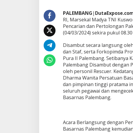
a
r
n
PALEMBANG
|
DutaExpose.co
a
RI, Marsekal Madya TNI Kuswor
s
Pencarian dan Pertolongan Pa
R
(04/03/2024) sekira pukul 08.30
I
B
e
Disambut secara langsung ole
r
dan Staf, serta Forkopimda Pro
k
Pura II Palembang. Setibanya
u
Palembang Disambut dengan Pe
n
oleh personil Rescuer. Kedata
j
u
Dharma Wanita Persatuan Basa
n
dan pimpinan tinggi pratama 
g
seluruh pegawai dan mengecek k
k
Basarnas Palembang.
e
K
a
n
t
Acara Berlangsung dengan Pen
o
Basarnas Palembang kemudian 
r