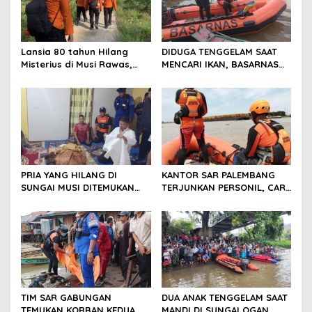
Lansia 80 tahun Hilang
DIDUGA TENGGELAM SAAT
Misterius di Musi Rawas,
MENCARI IKAN, BASARNAS
Tim SAR Gabungan Lakukan
TERJUNKAN TIM RESCUE
Pencarian
PRIA YANG HILANG DI
KANTOR SAR PALEMBANG
SUNGAI MUSI DITEMUKAN
TERJUNKAN PERSONIL, CARI
MENINGGAL DUNIA
PRIA YANG DIDUGA
TENGGELAM DI SUNGAI MUSI
TIM SAR GABUNGAN
DUA ANAK TENGGELAM SAAT
TEMUKAN KORBAN KEDUA
MANDI DI SUNGAI OGAN,