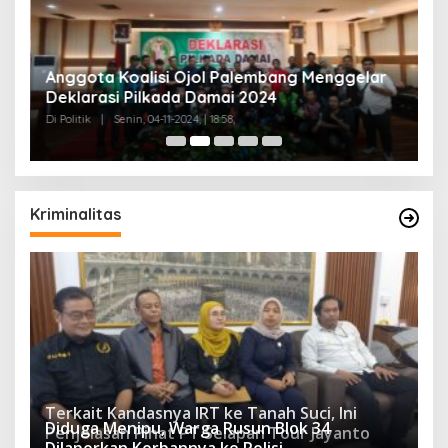
Anggota Koalisi Ojol Palembang Menggelar
T
Deklarasi Pilkada Damai 2024
C
Di Politik
|
Senin, 04-11-2024, | 18:58,
Di 
Kriminalitas
Terkait Kandasnya IRT ke Tanah Suci, Ini
Diduga Menipu, Warga Rusun Blok 34
Penjelasan Pihat PT Selapan Tour Jayanto