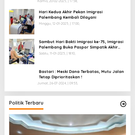
Kamis, 20-02-2025, | 17:58,
Hari Kedua Akhir Pekan Imigrasi
Palembang Kembali Dilayani
Minggu, 12-01-2025, | 17:00,
Sambut Hari Bakti Imigrasi ke-75, Imigrasi
Palembang Buka Paspor Simpatik Akhir
Pekan
Sabtu, 11-01-2025, | 18:10,
Bastari : Meski Dana Terbatas, Mutu Jalan
Tetap Diprioritaskan !
Jumat, 26-07-2024, | 09:53,
Politik Terbaru