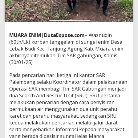
a
m
d
i
S
u
MUARA
ENIM
|
DutaExpose.com
– Wasnudin
n
g
(60th/Lk) korban tenggelam di sungai enim Desa
a
Lebak Budi Kec. Tanjung Agung Kab. Muara enim
i
akhirnya ditemukan Tim SAR gabungan, Kamis
E
(30/01/25).
n
i
m
Pada pencarian hari ketiga ini kantor SAR
,
Palembang selaku Koordinator dalam pelaksanaan
D
Operasi SAR membagi Tim SAR Gabungan menjadi
i
dua Search And Rescue Unit (SRU). SRU pertama
t
e
melakukan pencarian dengan cara penyisiran
m
permukaan air menggunakan dua unit perahu
u
karet dan perahu masyarakat, sedangkan SRU
k
kedua melakukan pencarian melalui jalur darat
a
serta menyebarkan informasi kepada masyarakat
n
T
yang berada dipesisir sungai jelas Manca