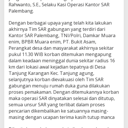
i
Rahwanto, S.E., Selaku Kasi Operasi Kantor SAR
m
Palembang.
S
A
Dengan berbagai upaya yang telah kita lakukan
R
G
akhirnya Tim SAR gabungan yang terdiri dari
a
Kantor SAR Palembang, TNI/Polri, Damkar Muara
b
enim, BPBR Muara enim, PT. Bukit Asam,
u
Perangkat desa dan masyarakat akhirnya sekitar
n
g
pukul 11.30 WIB korban ditemukan mengapung
a
dalam keadaan meninggal dunia sekitar radius 16
n
km dari lokasi awal kejadian tepatnya di Desa
Tanjung Karangan Kec. Tanjung agung,
selanjutnya korban dievakuasi oleh Tim SAR
gabungan menuju rumah duka guna dilakukan
proses pemakaman. Dengan ditemukannya korban
maka operasi SAR dinyatakan selesai dan ditutup,
semua unsur SAR yang terlibat dalam proses
pencarian dikembalikan ke satuannya masing-
masing dengan ucapan terima kasih tutup manca