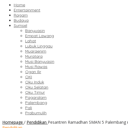
Home
Entertainment
Ragam
Budaya
Sumsel
Banyuasin
Empat Lawang
Lahat
Lubuk Linggau
Muaraenim
Muratara
Musi Banyuasin
Musi Rawas
Ogan Ilir
OKI
Oku Induk
Oku Selatan
Oku Timur
Pagaralam
Palembang
Pali
Prabumulih
Homepage
/
Pendidikan
Pesantren Ramadhan SMAN 5 Palembang res
Pendidikan