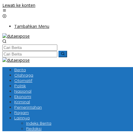
Lewati ke konten
Tambahkan Menu
Berita
Olahraga
Otomatif
Politik
Nasional
Ekonomi
Kriminal
Pemerintahan
Ragam
Lainnya
Indeks Berita
Redaksi