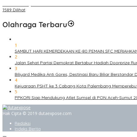
BELUM 1X24 JAM 2 PELAKU PEMBUNUHAN DIKOLAM RETENSI B
1589 Dilihat
Olahraga Terbaru
1
SAMBUT HARI KEMERDEKAAN KE-80 PEMAIN SFC MERIAHKA
2
Jalan Sehat Partai Demokrat Bertabur Hadiah Doorprize 
3
Biliyard Medika Anti Gores, Destinasi Baru Biliar Berstandar 
4
Kejuaraan PSHT ke 3 Cabang Kota Palembang Memperebutk
5
PPKORI Siap Mendukung Atlet Sumsel di PON Aceh-Sumut 2
Hak Cipta © 2019 dutaexpose.com
Redaksi
Indeks Berita