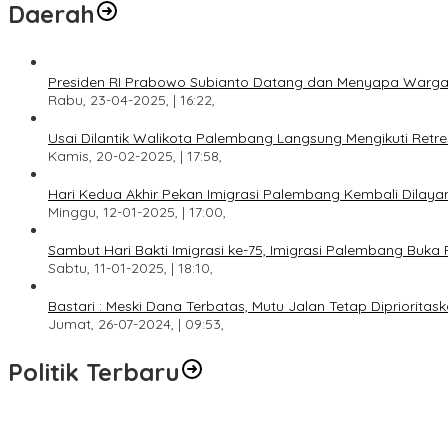
Daerah
Presiden RI Prabowo Subianto Datang dan Menyapa Warga
Rabu, 23-04-2025, | 16:22,
Usai Dilantik Walikota Palembang Langsung Mengikuti Retr
Kamis, 20-02-2025, | 17:58,
Hari Kedua Akhir Pekan Imigrasi Palembang Kembali Dilayan
Minggu, 12-01-2025, | 17:00,
Sambut Hari Bakti Imigrasi ke-75, Imigrasi Palembang Buka 
Sabtu, 11-01-2025, | 18:10,
Bastari : Meski Dana Terbatas, Mutu Jalan Tetap Diprioritask
Jumat, 26-07-2024, | 09:53,
Politik Terbaru
DPW PAN Sumsel Segera Laksanakan Musyawarah Wilayah 2025