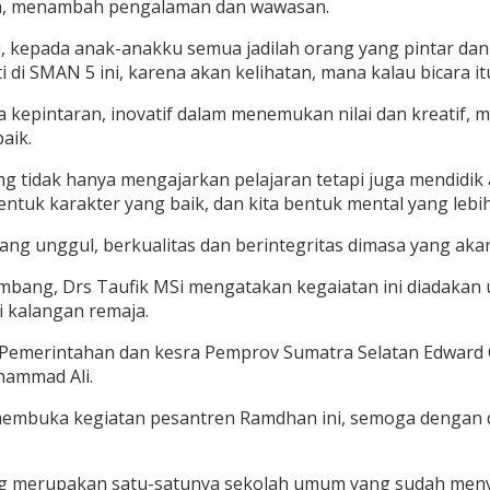
an, menambah pengalaman dan wawasan.
 itu, kepada anak-anakku semua jadilah orang yang pintar da
i SMAN 5 ini, karena akan kelihatan, mana kalau bicara itu
kepintaran, inovatif dalam menemukan nilai dan kreatif, ma
aik.
g tidak hanya mengajarkan pelajaran tetapi juga mendidik a
entuk karakter yang baik, dan kita bentuk mental yang lebih 
ng unggul, berkualitas dan berintegritas dimasa yang aka
bang, Drs Taufik MSi mengatakan kegaiatan ini diadakan
 kalangan remaja.
g Pemerintahan dan kesra Pemprov Sumatra Selatan Edward
ammad Ali.
membuka kegiatan pesantren Ramdhan ini, semoga dengan di
ng merupakan satu-satunya sekolah umum yang sudah men