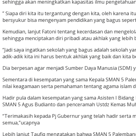
sehingga akan meningkatkan kapasitas ilmu pengetahu
” Siapa diri kita itu tergantung dengan kita, oleh karena
bersyukur bisa mengenyam pendidikan yang bagus seperti d
Kemudian, lanjut Fatoni tentang kecerdasan dan mengelola 
sehingga menciptakan diri pribadi atau akhlak yang lebih b
“Jadi saya ingatkan sekolah yang bagus adalah sekolah yan
adik-adik kita ini harus bentuk akhlak yang baik dan kita b
Dia berpesan agar menjadi Sumber Daya Manusia (SDM) ya
Sementara di kesempatan yang sama Kepala SMAN 5 Palem
nilai keagamaan serta pemahaman tentang agama islam di
Hadir pula dalam kesempatan yang sama Asisten I Bidan
SMAN 5 Agus Budianto dan penceramah Ustdz Kemas Muh
“Terimakasih kepada Pj Gubernur yang telah hadir serta 
semua,”ucapnya
Lebih lanjut Taufiq mengatakan bahwa SMAN 5 Palemba