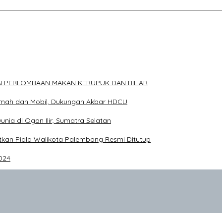
ELAKANG DPRD KOTA PALEMBANG TELAH DIRINGKUS ANGGOTA P
N PERLOMBAAN MAKAN KERUPUK DAN BILIAR
Rumah dan Mobil, Dukungan Akbar HDCU
Dunia di Ogan Ilir, Sumatra Selatan
an Piala Walikota Palembang Resmi Ditutup
024