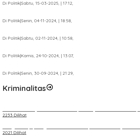
Di Politik
|
Sabtu, 15-03-2025, | 17:12,
Anggota Koalisi Ojol Palembang Menggelar Deklarasi Pilkada Da
Di Politik
|
Senin, 04-11-2024, | 18:58,
Tim Relawan SBB Prabumulih Dikukuhkan Calon Gubernur Sumsel 
Di Politik
|
Sabtu, 02-11-2024, | 10:58,
Calon Bupati Dua Periode Joncik Muhammad: Kemenangan Besar 
Di Politik
|
Kamis, 24-10-2024, | 13:07,
Fokus Infrastruktur dan Pelayanan Publik, Feby Anggi Siap Berj
Di Politik
|
Senin, 30-09-2024, | 21:29,
Kriminalitas
Terkait Kandasnya IRT ke Tanah Suci, Ini Penjelasan Pihat PT Selap
2233 Dilihat
Diduga Menipu, Warga Rusun Blok 34 Dilaporkan Korbannya ke Poli
2021 Dilihat