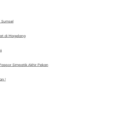
 Sumsel
eat di Magelang
i
Paspor Simpatik Akhir Pekan
an !