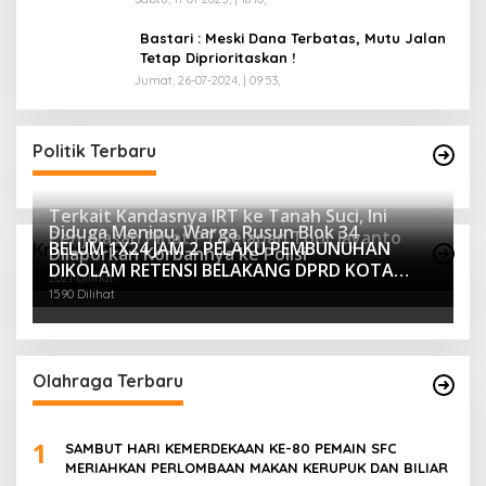
Bastari : Meski Dana Terbatas, Mutu Jalan
Tetap Diprioritaskan !
Jumat, 26-07-2024, | 09:53,
Politik Terbaru
Terkait Kandasnya IRT ke Tanah Suci, Ini
Diduga Menipu, Warga Rusun Blok 34
Penjelasan Pihat PT Selapan Tour Jayanto
BELUM 1X24 JAM 2 PELAKU PEMBUNUHAN
Kriminalitas
Dilaporkan Korbannya ke Polisi
2234 Dilihat
DIKOLAM RETENSI BELAKANG DPRD KOTA
2021 Dilihat
PALEMBANG TELAH DIRINGKUS ANGGOTA
1590 Dilihat
POLSEK SU 1 PALEMBANG.
Olahraga Terbaru
1
SAMBUT HARI KEMERDEKAAN KE-80 PEMAIN SFC
MERIAHKAN PERLOMBAAN MAKAN KERUPUK DAN BILIAR