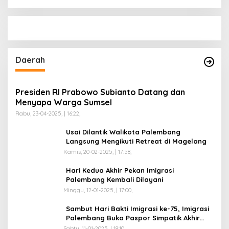
Daerah
Presiden RI Prabowo Subianto Datang dan
Menyapa Warga Sumsel
Rabu, 23-04-2025, | 16:22,
Usai Dilantik Walikota Palembang
Langsung Mengikuti Retreat di Magelang
Kamis, 20-02-2025, | 17:58,
Hari Kedua Akhir Pekan Imigrasi
Palembang Kembali Dilayani
Minggu, 12-01-2025, | 17:00,
Sambut Hari Bakti Imigrasi ke-75, Imigrasi
Palembang Buka Paspor Simpatik Akhir
Pekan
Sabtu, 11-01-2025, | 18:10,