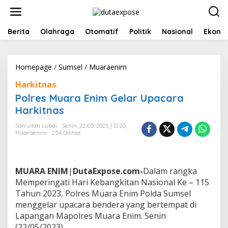
L
e
w
a
Berita
Olahraga
Otomatif
Politik
Nasional
Ekono
t
i
k
Homepage
/
Sumsel
/
Muaraenim
P
e
o
k
Harkitnas
l
o
r
n
Polres Muara Enim Gelar Upacara
e
t
Harkitnas
s
e
M
n
Safrullah Lubai
Senin, 22-05-2023, | 12:20,
u
Muaraenim
254 Dilihat
a
r
a
E
MUARA
ENIM
|
DutaExpose.com-
Dalam rangka
n
Memperingati Hari Kebangkitan Nasional Ke – 115
i
Tahun 2023, Polres Muara Enim Polda Sumsel
m
menggelar upacara bendera yang bertempat di
G
e
Lapangan Mapolres Muara Enim. Senin
l
(22/05/2023)