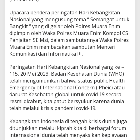
a
r
Upacara bendera peringatan Hari Kebangkitan
U
Nasional yang mengusung tema “ Semangat untuk
p
a
Bangkit “ yang di gelar oleh Polres Muara Enim
c
dipimpin oleh Waka Polres Muara Enim Kompol CS
a
Panjaitan SE Msi, dalam sambutannya Waka Polres
r
Muara Enim membacakan sambutan Menteri
a
H
Komunikasi dan Informatika RI.
a
r
Peringatan Hari Kebangkitan Nasional yang ke –
k
115, 20 Mei 2023, Badan Kesehatan Dunia (WHO)
i
telah mengumumkan bahwa status public Health
t
n
Emergency of International Concern ( Pheic) atau
a
darurat Kesehatan global untuk covid 19 secara
s
resmi dicabut, kita patut bersyukur karena dunia
telah melalui krisis pandemi covid-19.
Kebangkitan Indonesia di tengah krisis dunia juga
ditunjukkan melalui kiprah kita di berbagai forum
internasional dunia telah menyaksikan kepiawaan