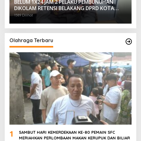
BELUM 1X24 JAM 2 PELAKU PEMBUNUHAN
DIKOLAM RETENSI BELAKANG DPRD KOTA
PALEMBANG TELAH DIRINGKUS ANGGOTA
1589 Dilihat
POLSEK SU 1 PALEMBANG.
Olahraga Terbaru
1
SAMBUT HARI KEMERDEKAAN KE-80 PEMAIN SFC
MERIAHKAN PERLOMBAAN MAKAN KERUPUK DAN BILIAR