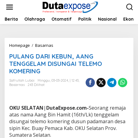
L
e
w
a
Berita
Olahraga
Otomatif
Politik
Nasional
Ekono
t
i
k
e
Homepage
/
Basarnas
P
k
U
o
PULANG DARI KEBUN, AANG
L
n
A
TENGGELAM DISUNGAI TELEMO
t
N
e
KOMERING
G
n
D
Safrullah Lubai
Minggu, 03-03-2024, | 12:43,
A
Basarnas
243 Dilihat
R
I
K
E
OKU
SELATAN
|
DutaExpose.com-
Seorang remaja
B
atas nama Aang Bin Hamit (16th/Lk) tenggelam
U
disungai telemo komering dusun padamaran desa
N
sipin Kec. Buay Pemaca Kab. OKU Selatan Prov.
,
A
Sumatera Selatan.