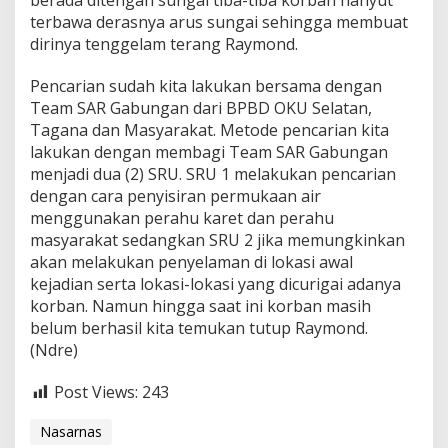
berada ditengah sungai tiba-tiba korban hanyut
O
terbawa derasnya arus sungai sehingga membuat
K
dirinya tenggelam terang Raymond.
O
M
E
Pencarian sudah kita lakukan bersama dengan
R
Team SAR Gabungan dari BPBD OKU Selatan,
I
Tagana dan Masyarakat. Metode pencarian kita
N
lakukan dengan membagi Team SAR Gabungan
G
menjadi dua (2) SRU. SRU 1 melakukan pencarian
dengan cara penyisiran permukaan air
menggunakan perahu karet dan perahu
masyarakat sedangkan SRU 2 jika memungkinkan
akan melakukan penyelaman di lokasi awal
kejadian serta lokasi-lokasi yang dicurigai adanya
korban. Namun hingga saat ini korban masih
belum berhasil kita temukan tutup Raymond.
(Ndre)
Post Views:
243
Nasarnas