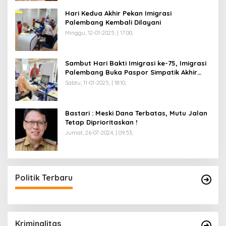
Hari Kedua Akhir Pekan Imigrasi
Palembang Kembali Dilayani
Minggu, 12-01-2025, | 17:00,
Sambut Hari Bakti Imigrasi ke-75, Imigrasi
Palembang Buka Paspor Simpatik Akhir
Pekan
Sabtu, 11-01-2025, | 18:10,
Bastari : Meski Dana Terbatas, Mutu Jalan
Tetap Diprioritaskan !
Jumat, 26-07-2024, | 09:53,
Politik Terbaru
Kriminalitas