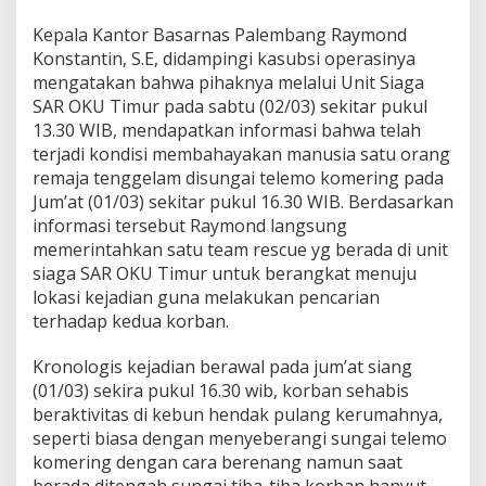
A
N
Kepala Kantor Basarnas Palembang Raymond
G
Konstantin, S.E, didampingi kasubsi operasinya
T
mengatakan bahwa pihaknya melalui Unit Siaga
E
N
SAR OKU Timur pada sabtu (02/03) sekitar pukul
G
13.30 WIB, mendapatkan informasi bahwa telah
G
terjadi kondisi membahayakan manusia satu orang
E
remaja tenggelam disungai telemo komering pada
L
Jum’at (01/03) sekitar pukul 16.30 WIB. Berdasarkan
A
M
informasi tersebut Raymond langsung
D
memerintahkan satu team rescue yg berada di unit
I
siaga SAR OKU Timur untuk berangkat menuju
S
lokasi kejadian guna melakukan pencarian
U
N
terhadap kedua korban.
G
A
Kronologis kejadian berawal pada jum’at siang
I
(01/03) sekira pukul 16.30 wib, korban sehabis
T
beraktivitas di kebun hendak pulang kerumahnya,
E
L
seperti biasa dengan menyeberangi sungai telemo
E
komering dengan cara berenang namun saat
M