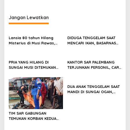
Jangan Lewatkan
Lansia 80 tahun Hilang
DIDUGA TENGGELAM SAAT
Misterius di Musi Rawas,
MENCARI IKAN, BASARNAS
Tim SAR Gabungan Lakukan
TERJUNKAN TIM RESCUE
Pencarian
PRIA YANG HILANG DI
KANTOR SAR PALEMBANG
SUNGAI MUSI DITEMUKAN
TERJUNKAN PERSONIL, CARI
MENINGGAL DUNIA
PRIA YANG DIDUGA
TENGGELAM DI SUNGAI MUSI
DUA ANAK TENGGELAM SAAT
MANDI DI SUNGAI OGAN,
BASARNAS LAKUKAN
PENCARIAN
TIM SAR GABUNGAN
TEMUKAN KORBAN KEDUA
YANG TENGGELAM DI
SUNGAI OGAN