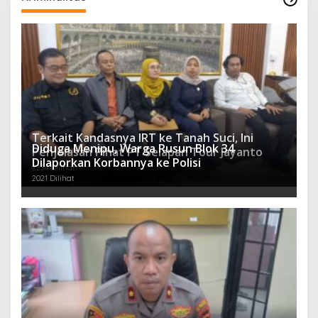
Terkait Kandasnya IRT ke Tanah Suci, Ini
Diduga Menipu, Warga Rusun Blok 34
Penjelasan Pihat PT Selapan Tour Jayanto
Dilaporkan Korbannya ke Polisi
2234 Dilihat
2021 Dilihat