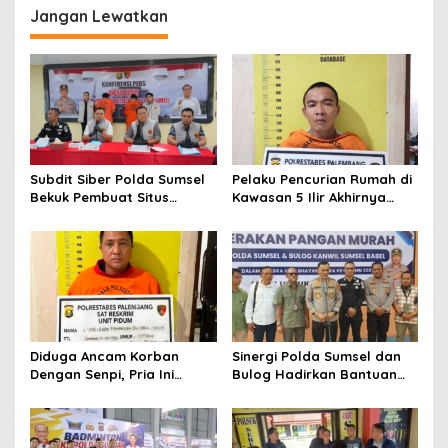
Jangan Lewatkan
Subdit Siber Polda Sumsel
Pelaku Pencurian Rumah di
Bekuk Pembuat Situs
Kawasan 5 Ilir Akhirnya
Pendaftaran Fiktif
Ditangkap
Bhayangkara Run 2026
Diduga Ancam Korban
Sinergi Polda Sumsel dan
Dengan Senpi, Pria Ini
Bulog Hadirkan Bantuan
Diamankan Anggota
Pangan bagi Ratusan
Satreskrim Polrestabes
Warga di Hari
Palembang
Bhayangkara ke-80