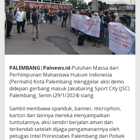
h
i
K
o
t
a
P
a
l
e
m
b
PALEMBANG
|
Palnews.id-
Puluhan Massa dari
a
Perhimpunan Mahasiswa Hukum Indonesia
n
g
(Permahi) Kota Palembang menggelar aksi demo
D
didepan gerbang masuk Jakabaring Sport City (JSC)
e
Palembang, Senin (29/1/2024) siang.
m
o
Sambil membawa spanduk, banner, microphon,
P
T
karton dan lainnya mereka menyampaikan
J
tuntutannya, aksi sendiri berjalan aman dan
S
terkendali setelah dijaga pengamanannya oleh
C
petugas Intel Polrestabes Palembang dan Polsek