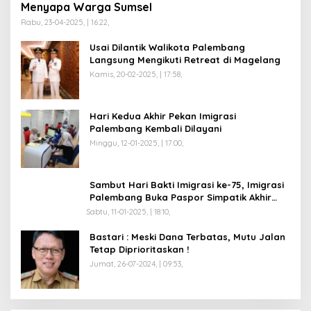
Menyapa Warga Sumsel
Rabu, 23-04-2025, | 16:22,
Usai Dilantik Walikota Palembang
Langsung Mengikuti Retreat di Magelang
Kamis, 20-02-2025, | 17:58,
Hari Kedua Akhir Pekan Imigrasi
Palembang Kembali Dilayani
Minggu, 12-01-2025, | 17:00,
Sambut Hari Bakti Imigrasi ke-75, Imigrasi
Palembang Buka Paspor Simpatik Akhir
Pekan
Sabtu, 11-01-2025, | 18:10,
Bastari : Meski Dana Terbatas, Mutu Jalan
Tetap Diprioritaskan !
Jumat, 26-07-2024, | 09:53,
Anggota Koalisi Ojol Palembang Menggelar
Deklarasi Pilkada Damai 2024