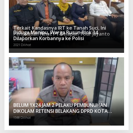
Terkait Kandasnya IRT ke Tanah Suci, Ini
Diduga Menipu, Warga Rusun Blok 34
Penjelasan Pihat PT Selapan Tour Jayanto
Dilaporkan Korbannya ke Polisi
2233 Dilihat
2021 Dilihat
BELUM 1X24 JAM 2 PELAKU PEMBUNUHAN
DIKOLAM RETENSI BELAKANG DPRD KOTA
PALEMBANG TELAH DIRINGKUS ANGGOTA
1588 Dilihat
POLSEK SU 1 PALEMBANG.