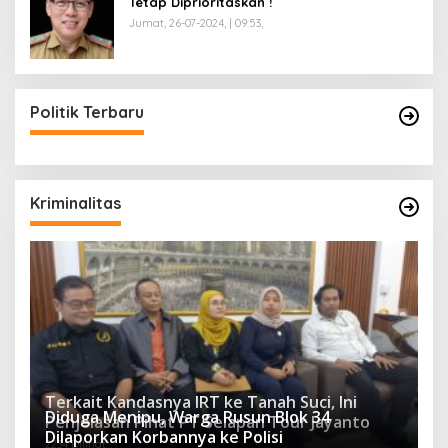
Tetap Diprioritaskan !
Jumat, 26-07-2024, | 09:53,
Politik Terbaru
Kriminalitas
Terkait Kandasnya IRT ke Tanah Suci, Ini
Diduga Menipu, Warga Rusun Blok 34
Penjelasan Pihat PT Selapan Tour Jayanto
Dilaporkan Korbannya ke Polisi
2234 Dilihat