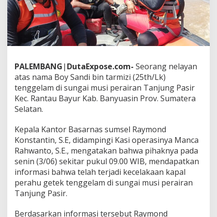
A
S
S
U
M
S
E
L
PALEMBANG
|
DutaExpose.com-
Seorang nelayan
C
atas nama Boy Sandi bin tarmizi (25th/Lk)
A
tenggelam di sungai musi perairan Tanjung Pasir
R
Kec. Rantau Bayur Kab. Banyuasin Prov. Sumatera
I
N
Selatan.
E
L
Kepala Kantor Basarnas sumsel Raymond
A
Konstantin, S.E, didampingi Kasi operasinya Manca
Y
Rahwanto, S.E., mengatakan bahwa pihaknya pada
A
N
senin (3/06) sekitar pukul 09.00 WIB, mendapatkan
T
informasi bahwa telah terjadi kecelakaan kapal
E
perahu getek tenggelam di sungai musi perairan
N
Tanjung Pasir.
G
G
E
Berdasarkan informasi tersebut Raymond