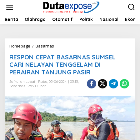
L
e
w
a
Berita
Olahraga
Otomatif
Politik
Nasional
Ekono
t
i
k
e
Homepage
/
Basarnas
R
k
E
o
RESPON CEPAT BASARNAS SUMSEL
S
n
P
CARI NELAYAN TENGGELAM DI
t
O
e
PERAIRAN TANJUNG PASIR
N
n
C
Safrullah Lubai
Rabu, 05-06-2024, | 05:15,
E
Basarnas
259 Dilihat
P
A
T
B
A
S
A
R
N