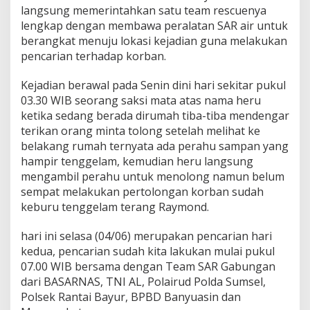
L
langsung memerintahkan satu team rescuenya
A
lengkap dengan membawa peralatan SAR air untuk
M
berangkat menuju lokasi kejadian guna melakukan
D
I
pencarian terhadap korban.
P
E
Kejadian berawal pada Senin dini hari sekitar pukul
R
03.30 WIB seorang saksi mata atas nama heru
A
ketika sedang berada dirumah tiba-tiba mendengar
I
R
terikan orang minta tolong setelah melihat ke
A
belakang rumah ternyata ada perahu sampan yang
N
hampir tenggelam, kemudian heru langsung
T
mengambil perahu untuk menolong namun belum
A
sempat melakukan pertolongan korban sudah
N
J
keburu tenggelam terang Raymond.
U
N
hari ini selasa (04/06) merupakan pencarian hari
G
kedua, pencarian sudah kita lakukan mulai pukul
P
07.00 WIB bersama dengan Team SAR Gabungan
A
S
dari BASARNAS, TNI AL, Polairud Polda Sumsel,
I
Polsek Rantai Bayur, BPBD Banyuasin dan
R