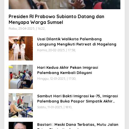
Presiden RI Prabowo Subianto Datang dan
Menyapa Warga Sumsel
Rabu, 23-04-2025, | 16:22,
Usai Dilantik Walikota Palembang
Langsung Mengikuti Retreat di Magelang
Kamis, 20-02-2025, | 17:58,
Hari Kedua Akhir Pekan Imigrasi
Palembang Kembali Dilayani
Minggu, 12-01-2025, | 17:00,
Sambut Hari Bakti Imigrasi ke-75, Imigrasi
Palembang Buka Paspor Simpatik Akhir
Pekan
Sabtu, 11-01-2025, | 18:10,
Bastari : Meski Dana Terbatas, Mutu Jalan