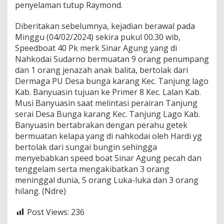
penyelaman tutup Raymond.
n
g
a
Diberitakan sebelumnya, kejadian berawal pada
n
Minggu (04/02/2024) sekira pukul 00.30 wib,
P
Speedboat 40 Pk merk Sinar Agung yang di
e
Nahkodai Sudarno bermuatan 9 orang penumpang
r
a
dan 1 orang jenazah anak balita, bertolak dari
h
Dermaga PU Desa bunga karang Kec. Tanjung lago
u
Kab. Banyuasin tujuan ke Primer 8 Kec. Lalan Kab.
G
Musi Banyuasin saat melintasi perairan Tanjung
e
t
serai Desa Bunga karang Kec. Tanjung Lago Kab.
e
Banyuasin bertabrakan dengan perahu getek
k
bermuatan kelapa yang di nahkodai oleh Hardi yg
bertolak dari sungai bungin sehingga
menyebabkan speed boat Sinar Agung pecah dan
tenggelam serta mengakibatkan 3 orang
meninggal dunia, 5 orang Luka-luka dan 3 orang
hilang. (Ndre)
Post Views:
236