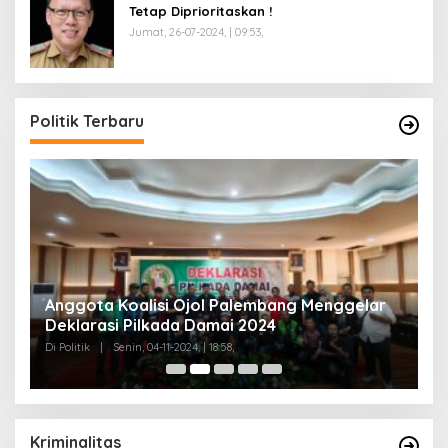
Tetap Diprioritaskan !
Jumat, 26-07-2024, | 09:53,
Politik Terbaru
Anggota Koalisi Ojol Palembang Menggelar
T
Deklarasi Pilkada Damai 2024
C
Di Politik
|
Senin, 04-11-2024, | 18:58,
Di 
Kriminalitas