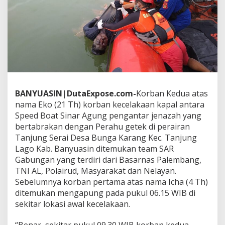
u
k
a
n
K
o
r
b
a
n
BANYUASIN
|
DutaExpose.com-
Korban Kedua atas
K
e
nama Eko (21 Th) korban kecelakaan kapal antara
d
Speed Boat Sinar Agung pengantar jenazah yang
u
bertabrakan dengan Perahu getek di perairan
a
Tanjung Serai Desa Bunga Karang Kec. Tanjung
T
a
Lago Kab. Banyuasin ditemukan team SAR
b
Gabungan yang terdiri dari Basarnas Palembang,
r
TNI AL, Polairud, Masyarakat dan Nelayan.
a
Sebelumnya korban pertama atas nama Icha (4 Th)
k
ditemukan mengapung pada pukul 06.15 WIB di
a
n
sekitar lokasi awal kecelakaan.
S
p