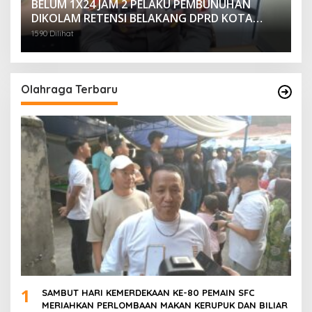
BELUM 1X24 JAM 2 PELAKU PEMBUNUHAN
DIKOLAM RETENSI BELAKANG DPRD KOTA
PALEMBANG TELAH DIRINGKUS ANGGOTA
1590 Dilihat
POLSEK SU 1 PALEMBANG.
Olahraga Terbaru
1
SAMBUT HARI KEMERDEKAAN KE-80 PEMAIN SFC
MERIAHKAN PERLOMBAAN MAKAN KERUPUK DAN BILIAR