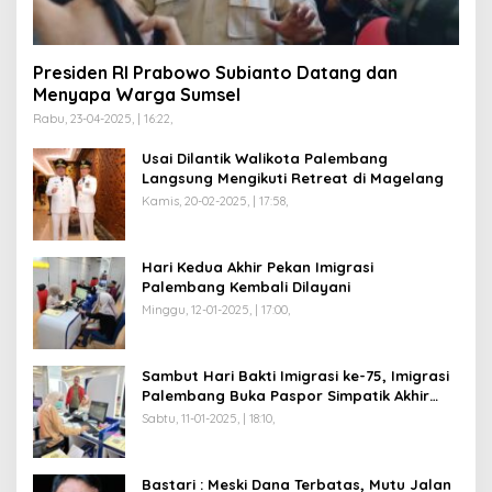
Presiden RI Prabowo Subianto Datang dan
Menyapa Warga Sumsel
Rabu, 23-04-2025, | 16:22,
Usai Dilantik Walikota Palembang
Langsung Mengikuti Retreat di Magelang
Kamis, 20-02-2025, | 17:58,
Hari Kedua Akhir Pekan Imigrasi
Palembang Kembali Dilayani
Minggu, 12-01-2025, | 17:00,
Sambut Hari Bakti Imigrasi ke-75, Imigrasi
Palembang Buka Paspor Simpatik Akhir
Pekan
Sabtu, 11-01-2025, | 18:10,
Bastari : Meski Dana Terbatas, Mutu Jalan