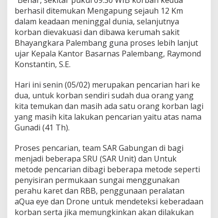
“Benar, sekitar pukul 09.30 WIB korban kedua
e
berhasil ditemukan Mengapung sejauh 12 Km
e
dalam keadaan meninggal dunia, selanjutnya
d
B
korban dievakuasi dan dibawa kerumah sakit
o
Bhayangkara Palembang guna proses lebih lanjut
a
ujar Kepala Kantor Basarnas Palembang, Raymond
t
Konstantin, S.E.
P
e
n
Hari ini senin (05/02) merupakan pencarian hari ke
g
dua, untuk korban sendiri sudah dua orang yang
a
kita temukan dan masih ada satu orang korban lagi
n
yang masih kita lakukan pencarian yaitu atas nama
t
a
Gunadi (41 Th).
r
J
Proses pencarian, team SAR Gabungan di bagi
e
menjadi beberapa SRU (SAR Unit) dan Untuk
n
metode pencarian dibagi beberapa metode seperti
a
z
penyisiran permukaan sungai menggunakan
a
perahu karet dan RBB, penggunaan peralatan
h
aQua eye dan Drone untuk mendeteksi keberadaan
D
korban serta jika memungkinkan akan dilakukan
e