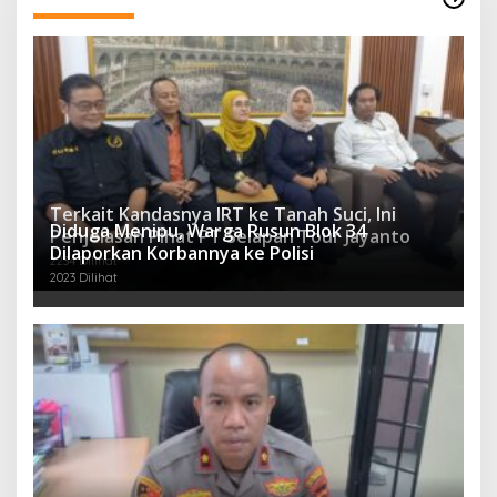
Terkait Kandasnya IRT ke Tanah Suci, Ini
Diduga Menipu, Warga Rusun Blok 34
Penjelasan Pihat PT Selapan Tour Jayanto
Dilaporkan Korbannya ke Polisi
2234 Dilihat
2023 Dilihat