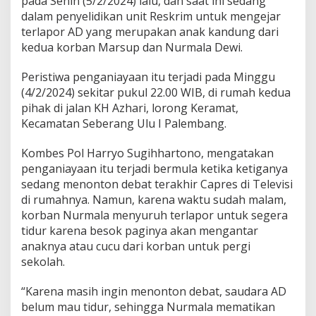
pada Senin (5/2/2024) lalu, dan saat ini sedang
,
dalam penyelidikan unit Reskrim untuk mengejar
I
terlapor AD yang merupakan anak kandung dari
n
i
kedua korban Marsup dan Nurmala Dewi.
P
e
Peristiwa penganiayaan itu terjadi pada Minggu
n
(4/2/2024) sekitar pukul 22.00 WIB, di rumah kedua
j
pihak di jalan KH Azhari, lorong Keramat,
e
l
Kecamatan Seberang Ulu I Palembang.
a
s
Kombes Pol Harryo Sugihhartono, mengatakan
a
penganiayaan itu terjadi bermula ketika ketiganya
n
sedang menonton debat terakhir Capres di Televisi
K
o
di rumahnya. Namun, karena waktu sudah malam,
p
korban Nurmala menyuruh terlapor untuk segera
l
tidur karena besok paginya akan mengantar
r
anaknya atau cucu dari korban untuk pergi
e
s
sekolah.
t
a
“Karena masih ingin menonton debat, saudara AD
b
belum mau tidur, sehingga Nurmala mematikan
e