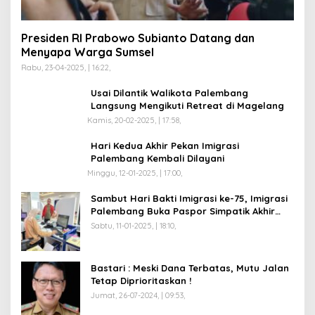
Presiden RI Prabowo Subianto Datang dan
Menyapa Warga Sumsel
Rabu, 23-04-2025, | 16:22,
Usai Dilantik Walikota Palembang
Langsung Mengikuti Retreat di Magelang
Kamis, 20-02-2025, | 17:58,
Hari Kedua Akhir Pekan Imigrasi
Palembang Kembali Dilayani
Minggu, 12-01-2025, | 17:00,
Sambut Hari Bakti Imigrasi ke-75, Imigrasi
Palembang Buka Paspor Simpatik Akhir
Pekan
Sabtu, 11-01-2025, | 18:10,
Bastari : Meski Dana Terbatas, Mutu Jalan
Tetap Diprioritaskan !
Jumat, 26-07-2024, | 09:53,