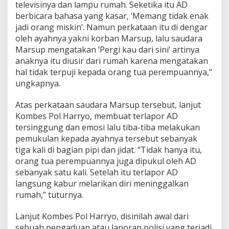
televisinya dan lampu rumah. Seketika itu AD
s
P
berbicara bahasa yang kasar, ‘Memang tidak enak
a
jadi orang miskin’. Namun perkataan itu di dengar
l
oleh ayahnya yakni korban Marsup, lalu saudara
e
Marsup mengatakan ‘Pergi kau dari sini’ artinya
m
anaknya itu diusir dari rumah karena mengatakan
b
a
hal tidak terpuji kepada orang tua perempuannya,”
n
ungkapnya.
g
Atas perkataan saudara Marsup tersebut, lanjut
Kombes Pol Harryo, membuat terlapor AD
tersinggung dan emosi lalu tiba-tiba melakukan
pemukulan kepada ayahnya tersebut sebanyak
tiga kali di bagian pipi dan jidat. “Tidak hanya itu,
orang tua perempuannya juga dipukul oleh AD
sebanyak satu kali. Setelah itu terlapor AD
langsung kabur melarikan diri meninggalkan
rumah,” tuturnya.
Lanjut Kombes Pol Harryo, disinilah awal dari
sebuah pengaduan atau laporan polisi yang terjadi.