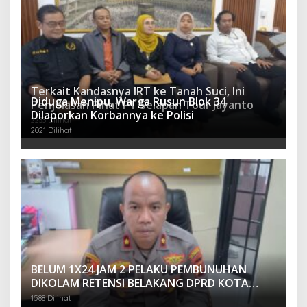
Terkait Kandasnya IRT ke Tanah Suci, Ini
Diduga Menipu, Warga Rusun Blok 34
Penjelasan Pihat PT Selapan Tour Jayanto
Dilaporkan Korbannya ke Polisi
2233 Dilihat
2021 Dilihat
BELUM 1X24 JAM 2 PELAKU PEMBUNUHAN
DIKOLAM RETENSI BELAKANG DPRD KOTA
PALEMBANG TELAH DIRINGKUS ANGGOTA
1588 Dilihat