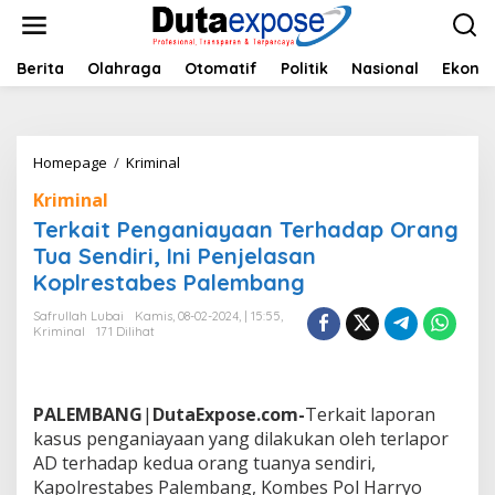
L
e
w
a
Berita
Olahraga
Otomatif
Politik
Nasional
Ekono
t
i
k
e
Homepage
/
Kriminal
T
k
e
o
Kriminal
r
n
k
Terkait Penganiayaan Terhadap Orang
t
a
e
Tua Sendiri, Ini Penjelasan
i
n
Koplrestabes Palembang
t
P
Safrullah Lubai
Kamis, 08-02-2024, | 15:55,
e
Kriminal
171 Dilihat
n
g
a
n
PALEMBANG
|
DutaExpose.com-
Terkait laporan
i
kasus penganiayaan yang dilakukan oleh terlapor
a
AD terhadap kedua orang tuanya sendiri,
y
a
Kapolrestabes Palembang, Kombes Pol Harryo