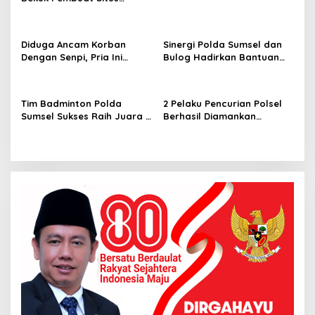
Pendaftaran Fiktif
Bhayangkara Run 2026
Diduga Ancam Korban
Sinergi Polda Sumsel dan
Dengan Senpi, Pria Ini
Bulog Hadirkan Bantuan
Diamankan Anggota
Pangan bagi Ratusan
Satreskrim Polrestabes
Warga di Hari
Palembang
Bhayangkara ke-80
Tim Badminton Polda
2 Pelaku Pencurian Polsel
Sumsel Sukses Raih Juara 1
Berhasil Diamankan
di Ajang Kapolda Sumbar
Anggota Polsekta SU I
Open 2026
Palembang