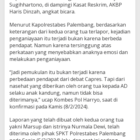
a
Sugihhartono, di dampingi Kasat Reskrim, AKBP
n
Haris Dinzah, angkat bicara.
T
e
Menurut Kapolrestabes Palembang, berdasarkan
r
h
keterangan dari kedua orang tua terlapor, kejadian
a
penganiayaan itu terjadi bukan karena berbeda
d
pendapat. Namun karena tersinggung atas
a
perkataan yang menyebabkan anaknya emosi dan
p
O
melakukan penganiayaan.
r
a
“Jadi pemukulan itu bukan terjadi karena
n
perbedaan pendapat dari debat Capres. Tapi dari
g
nasehat yang diberikan oleh orang tua kepada AD
T
u
selaku anak kandung, namun tidak bisa
a
diterimanya,” ucap Kombes Pol Harryo, saat di
S
konfirmasi pada Kamis (8/2/2024).
e
n
Laporan yang telah dibuat oleh kedua orang tua
d
i
yakni Marsup dan istrinya Nurmala Dewi, telah
r
diterima oleh pihak SPKT Polrestabes Palembang
i