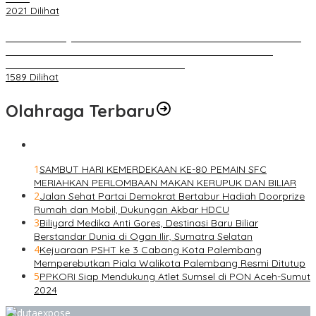
2021 Dilihat
BELUM 1X24 JAM 2 PELAKU PEMBUNUHAN DIKOLAM RETENSI
BELAKANG DPRD KOTA PALEMBANG TELAH DIRINGKUS
ANGGOTA POLSEK SU 1 PALEMBANG.
1589 Dilihat
Olahraga Terbaru
1
SAMBUT HARI KEMERDEKAAN KE-80 PEMAIN SFC
MERIAHKAN PERLOMBAAN MAKAN KERUPUK DAN BILIAR
2
Jalan Sehat Partai Demokrat Bertabur Hadiah Doorprize
Rumah dan Mobil, Dukungan Akbar HDCU
3
Biliyard Medika Anti Gores, Destinasi Baru Biliar
Berstandar Dunia di Ogan Ilir, Sumatra Selatan
4
Kejuaraan PSHT ke 3 Cabang Kota Palembang
Memperebutkan Piala Walikota Palembang Resmi Ditutup
5
PPKORI Siap Mendukung Atlet Sumsel di PON Aceh-Sumut
2024