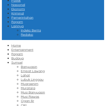
Politik
Nasional
Ekonomi
Kriminal
Pemerintahan
Ragam
Lainnya
Indeks Berita
Redaksi
Home
Entertainment
Ragam
Budaya
Sumsel
Banyuasin
Empat Lawang
Lahat
Lubuk Linggau
Muaraenim
Muratara
Musi Banyuasin
Musi Rawas
Ogan Ilir
OKI