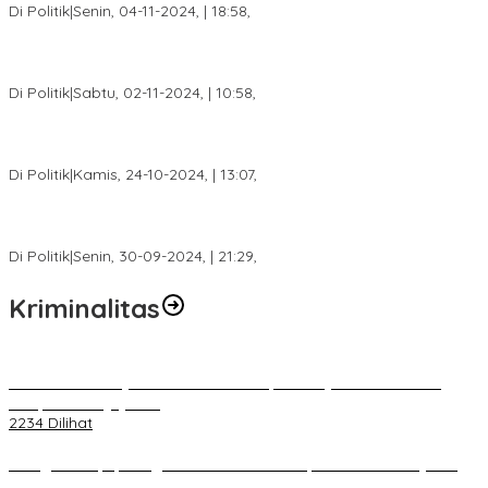
Di Politik
|
Senin, 04-11-2024, | 18:58,
Tim Relawan SBB Prabumulih Dikukuhkan Calon Gubernur
Sumsel H. Mawardi Yahya
Di Politik
|
Sabtu, 02-11-2024, | 10:58,
Calon Bupati Dua Periode Joncik Muhammad: Kemenangan
Besar Matahati di Empat Lawang Capai 70 Persen
Di Politik
|
Kamis, 24-10-2024, | 13:07,
Fokus Infrastruktur dan Pelayanan Publik, Feby Anggi Siap
Berjuang di DPRD Palembang
Di Politik
|
Senin, 30-09-2024, | 21:29,
Kriminalitas
Terkait Kandasnya IRT ke Tanah Suci, Ini Penjelasan Pihat PT
Selapan Tour Jayanto
2234 Dilihat
Diduga Menipu, Warga Rusun Blok 34 Dilaporkan Korbannya ke
Polisi