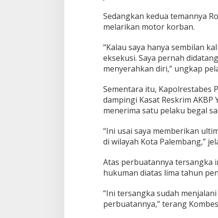
P
a
Sedangkan kedua temannya Roh
l
melarikan motor korban.
e
m
“Kalau saya hanya sembilan ka
b
a
eksekusi. Saya pernah didatan
n
menyerahkan diri,” ungkap pel
g
Sementara itu, Kapolrestabes
dampingi Kasat Reskrim AKBP Y
menerima satu pelaku begal sa
“Ini usai saya memberikan ulti
di wilayah Kota Palembang,” je
Atas perbuatannya tersangka i
hukuman diatas lima tahun pen
“Ini tersangka sudah menjala
perbuatannya,” terang Kombes 