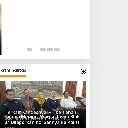
Tim Relawan SBB
Dikukuhkan Calo
Sumsel H. Mawar
Di Politik
|
Sabtu, 02-11-
Kriminalitas
Terkait Kandasnya IRT ke Tanah
Diduga Menipu, Warga Rusun Blok
Suci, Ini Penjelasan Pihat PT
34 Dilaporkan Korbannya ke Polisi
Selapan Tour Jayanto
2233 Dilihat