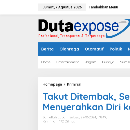
L
Tambahkan Menu
e
Jumat, 7 Agustus 2026
w
a
t
i
k
e
k
Berita
Olahraga
Otomatif
Politik
o
n
t
Home
Entertainment
Ragam
Budaya
Sumse
e
n
Homepage
/
Kriminal
T
a
Takut Ditembak, Se
k
u
Menyerahkan Diri k
t
D
i
Safrullah Lubai
Selasa, 29-10-2024, | 18:49,
t
Kriminal
172 Dilihat
e