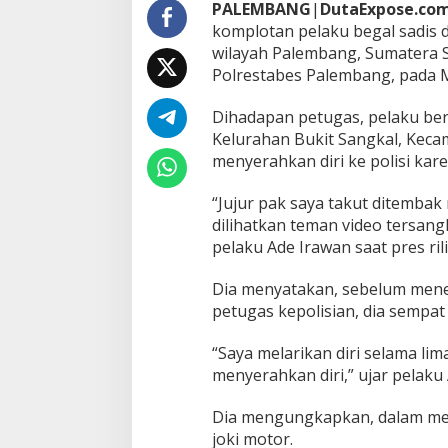
y
PALEMBANG
|
DutaExpose.co
e
komplotan pelaku begal sadis d
r
wilayah Palembang, Sumatera S
a
Polrestabes Palembang, pada M
h
k
a
Dihadapan petugas, pelaku ber
n
Kelurahan Bukit Sangkal, Kec
D
menyerahkan diri ke polisi kar
i
r
“Jujur pak saya takut ditembak
i
k
dilihatkan teman video tersan
e
pelaku Ade Irawan saat pres ri
P
o
Dia menyatakan, sebelum mene
l
petugas kepolisian, dia sempat
r
e
s
“Saya melarikan diri selama lim
t
menyerahkan diri,” ujar pelaku
a
b
Dia mengungkapkan, dalam mela
e
joki motor.
s