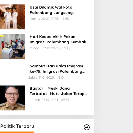
Usai Dilantik Walikota
Palembang Langsung
Mengikuti Retreat di
Kamis, 20-02-2025, | 17:58,
Magelang
Hari Kedua Akhir Pekan
Imigrasi Palembang Kembali
Dilayani
Minggu, 12-01-2025, | 17:00,
Sambut Hari Bakti Imigrasi
ke-75, Imigrasi Palembang
Buka Paspor Simpatik Akhir
Sabtu, 11-01-2025, | 18:10,
Pekan
Bastari : Meski Dana
Terbatas, Mutu Jalan Tetap
Diprioritaskan !
Jumat, 26-07-2024, | 09:53,
Anggota Koalisi Ojol Palembang
Menggelar Deklarasi Pilkada
Damai 2024
Di Politik
|
Senin, 04-11-2024, | 18:58,
Politik Terbaru