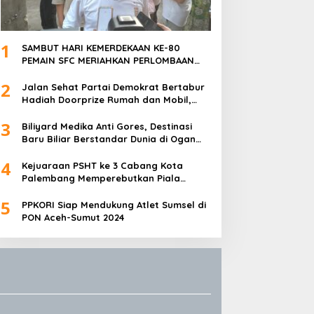
1
SAMBUT HARI KEMERDEKAAN KE-80
PEMAIN SFC MERIAHKAN PERLOMBAAN
MAKAN KERUPUK DAN BILIAR
2
Jalan Sehat Partai Demokrat Bertabur
Hadiah Doorprize Rumah dan Mobil,
Dukungan Akbar HDCU
3
Biliyard Medika Anti Gores, Destinasi
Baru Biliar Berstandar Dunia di Ogan
Ilir, Sumatra Selatan
4
Kejuaraan PSHT ke 3 Cabang Kota
Palembang Memperebutkan Piala
Walikota Palembang Resmi Ditutup
5
PPKORI Siap Mendukung Atlet Sumsel di
PON Aceh-Sumut 2024