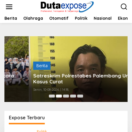
L
e
w
a
Berita
Olahraga
Otomatif
Politik
Nasional
Ekono
t
i
k
e
k
o
n
t
Berita
e
n
Satreskrim Polrestabes Palembang Unggkap
Kasus Curat
Senin, 10-08-2026, | 14:18,
Expose Terbaru
d
Politik