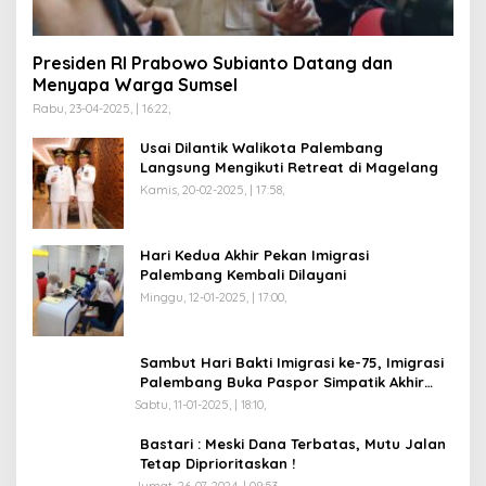
Presiden RI Prabowo Subianto Datang dan
Menyapa Warga Sumsel
Rabu, 23-04-2025, | 16:22,
Usai Dilantik Walikota Palembang
Langsung Mengikuti Retreat di Magelang
Kamis, 20-02-2025, | 17:58,
Hari Kedua Akhir Pekan Imigrasi
Palembang Kembali Dilayani
Minggu, 12-01-2025, | 17:00,
Sambut Hari Bakti Imigrasi ke-75, Imigrasi
Palembang Buka Paspor Simpatik Akhir
Pekan
Sabtu, 11-01-2025, | 18:10,
Bastari : Meski Dana Terbatas, Mutu Jalan
Tetap Diprioritaskan !