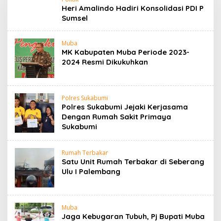
u
Heri Amalindo Hadiri Konsolidasi PDI P
t
Sumsel
a
e
x
Muba
p
MK Kabupaten Muba Periode 2023-
o
s
2024 Resmi Dikukuhkan
e
Polres Sukabumi
Polres Sukabumi Jejaki Kerjasama
Dengan Rumah Sakit Primaya
Sukabumi
Rumah Terbakar
Satu Unit Rumah Terbakar di Seberang
Ulu I Palembang
Muba
Jaga Kebugaran Tubuh, Pj Bupati Muba