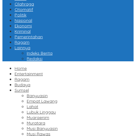
Olahraga
Otomatif
Politik
Nasional
Ekonomi
Kriminal
Pemerintahan
Ragam
Lainnya
Indeks Berita
Redaksi
Home
Entertainment
Ragam
Budaya
Sumsel
Banyuasin
Empat Lawang
Lahat
Lubuk Linggau
Muaraenim
Muratara
Musi Banyuasin
Musi Rawas