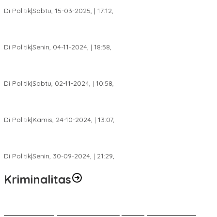
2025
Di Politik
|
Sabtu, 15-03-2025, | 17:12,
Anggota Koalisi Ojol Palembang Menggelar Deklarasi Pilkada
Damai 2024
Di Politik
|
Senin, 04-11-2024, | 18:58,
Tim Relawan SBB Prabumulih Dikukuhkan Calon Gubernur
Sumsel H. Mawardi Yahya
Di Politik
|
Sabtu, 02-11-2024, | 10:58,
Calon Bupati Dua Periode Joncik Muhammad: Kemenangan
Besar Matahati di Empat Lawang Capai 70 Persen
Di Politik
|
Kamis, 24-10-2024, | 13:07,
Fokus Infrastruktur dan Pelayanan Publik, Feby Anggi Siap
Berjuang di DPRD Palembang
Di Politik
|
Senin, 30-09-2024, | 21:29,
Kriminalitas
Terkait Kandasnya IRT ke Tanah Suci, Ini Penjelasan Pihat PT