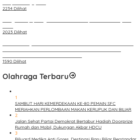
Selapan Tour Jayanto
2234 Dilihat
Diduga Menipu, Warga Rusun Blok 34 Dilaporkan Korbannya ke
Polisi
2023 Dilihat
BELUM 1X24 JAM 2 PELAKU PEMBUNUHAN DIKOLAM RETENSI
BELAKANG DPRD KOTA PALEMBANG TELAH DIRINGKUS
ANGGOTA POLSEK SU 1 PALEMBANG.
1590 Dilihat
Olahraga Terbaru
1
SAMBUT HARI KEMERDEKAAN KE-80 PEMAIN SFC
MERIAHKAN PERLOMBAAN MAKAN KERUPUK DAN BILIAR
2
Jalan Sehat Partai Demokrat Bertabur Hadiah Doorprize
Rumah dan Mobil, Dukungan Akbar HDCU
3
Biliyard Medika Anti Gores, Destinasi Baru Biliar Berstandar