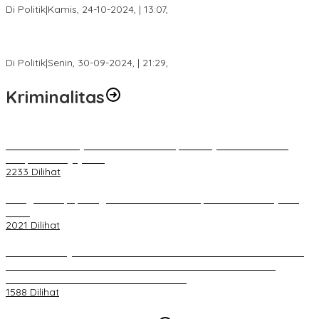
Di Politik
|
Kamis, 24-10-2024, | 13:07,
Fokus Infrastruktur dan Pelayanan Publik, Feby Anggi Siap
Berjuang di DPRD Palembang
Di Politik
|
Senin, 30-09-2024, | 21:29,
Kriminalitas
Terkait Kandasnya IRT ke Tanah Suci, Ini Penjelasan Pihat PT
Selapan Tour Jayanto
2233 Dilihat
Diduga Menipu, Warga Rusun Blok 34 Dilaporkan Korbannya ke
Polisi
2021 Dilihat
BELUM 1X24 JAM 2 PELAKU PEMBUNUHAN DIKOLAM RETENSI
BELAKANG DPRD KOTA PALEMBANG TELAH DIRINGKUS
ANGGOTA POLSEK SU 1 PALEMBANG.
1588 Dilihat