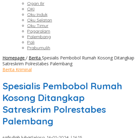
Ogan Ilir
OKI
Oku Induk
Oku Selatan
Oku Timur
Pagaralam
Palembang
Pali
Prabumulih
Homepage
/
Berita
Spesialis Pembobol Rumah Kosong Ditangkap
Satreskrim Polrestabes Palembang
Berita Kriminal
Spesialis Pembobol Rumah
Kosong Ditangkap
Satreskrim Polrestabes
Palembang
safrullah lubai
Selasa, 16-01-2024, | 16:15,