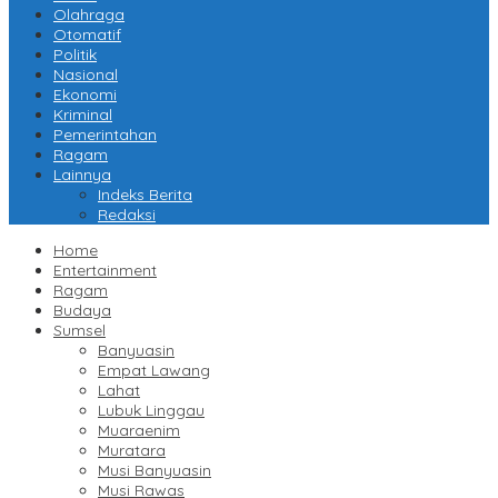
Olahraga
Otomatif
Politik
Nasional
Ekonomi
Kriminal
Pemerintahan
Ragam
Lainnya
Indeks Berita
Redaksi
Home
Entertainment
Ragam
Budaya
Sumsel
Banyuasin
Empat Lawang
Lahat
Lubuk Linggau
Muaraenim
Muratara
Musi Banyuasin
Musi Rawas