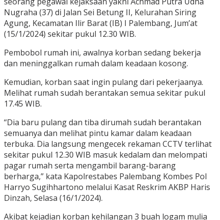
seorang pegawai kejaksaan yakni Achmad Putra Udha
Nugraha (37) di Jalan Sei Betung II, Kelurahan Siring
Agung, Kecamatan Ilir Barat (IB) I Palembang, Jum’at
(15/1/2024) sekitar pukul 12.30 WIB.
Pembobol rumah ini, awalnya korban sedang bekerja
dan meninggalkan rumah dalam keadaan kosong.
Kemudian, korban saat ingin pulang dari pekerjaanya.
Melihat rumah sudah berantakan semua sekitar pukul
17.45 WIB.
“Dia baru pulang dan tiba dirumah sudah berantakan
semuanya dan melihat pintu kamar dalam keadaan
terbuka. Dia langsung mengecek rekaman CCTV terlihat
sekitar pukul 12.30 WIB masuk kedalam dan melompati
pagar rumah serta mengambil barang-barang
berharga,” kata Kapolrestabes Palembang Kombes Pol
Harryo Sugihhartono melalui Kasat Reskrim AKBP Haris
Dinzah, Selasa (16/1/2024).
Akibat kejadian korban kehilangan 3 buah logam mulia