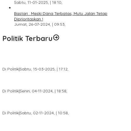
Sabtu, 11-01-2025, | 18:10,
Bastari : Meski Dana Terbatas, Mutu Jalan Tetap
Diprioritaskan !
Jumat, 26-07-2024, | 09:53,
Politik Terbaru
DPW PAN Sumsel Segera Laksanakan Musyawarah Wilayah
2025
Di Politik
|
Sabtu, 15-03-2025, | 17:12,
Anggota Koalisi Ojol Palembang Menggelar Deklarasi Pilkada
Damai 2024
Di Politik
|
Senin, 04-11-2024, | 18:58,
Tim Relawan SBB Prabumulih Dikukuhkan Calon Gubernur
Sumsel H. Mawardi Yahya
Di Politik
|
Sabtu, 02-11-2024, | 10:58,
Calon Bupati Dua Periode Joncik Muhammad: Kemenangan
Besar Matahati di Empat Lawang Capai 70 Persen