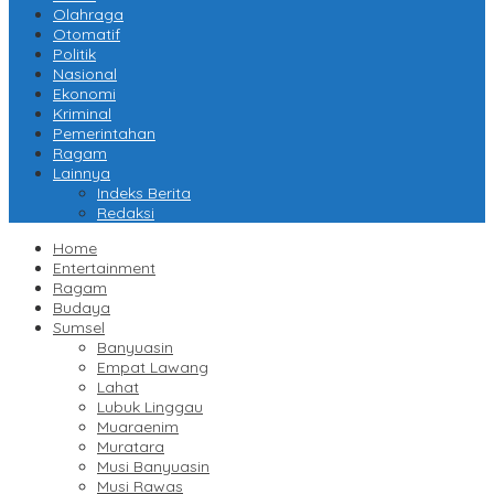
Olahraga
Otomatif
Politik
Nasional
Ekonomi
Kriminal
Pemerintahan
Ragam
Lainnya
Indeks Berita
Redaksi
Home
Entertainment
Ragam
Budaya
Sumsel
Banyuasin
Empat Lawang
Lahat
Lubuk Linggau
Muaraenim
Muratara
Musi Banyuasin
Musi Rawas