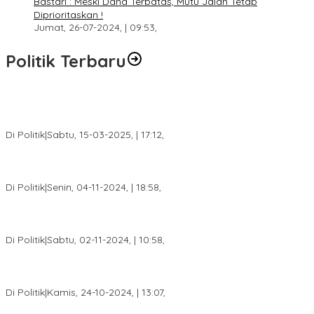
Bastari : Meski Dana Terbatas, Mutu Jalan Tetap
Diprioritaskan !
Jumat, 26-07-2024, | 09:53,
Politik Terbaru
DPW PAN Sumsel Segera Laksanakan Musyawarah Wilayah
2025
Di Politik
|
Sabtu, 15-03-2025, | 17:12,
Anggota Koalisi Ojol Palembang Menggelar Deklarasi Pilkada
Damai 2024
Di Politik
|
Senin, 04-11-2024, | 18:58,
Tim Relawan SBB Prabumulih Dikukuhkan Calon Gubernur
Sumsel H. Mawardi Yahya
Di Politik
|
Sabtu, 02-11-2024, | 10:58,
Calon Bupati Dua Periode Joncik Muhammad: Kemenangan
Besar Matahati di Empat Lawang Capai 70 Persen
Di Politik
|
Kamis, 24-10-2024, | 13:07,