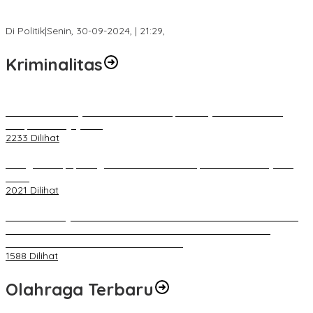
Fokus Infrastruktur dan Pelayanan Publik, Feby Anggi Siap
Berjuang di DPRD Palembang
Di Politik
|
Senin, 30-09-2024, | 21:29,
Kriminalitas
Terkait Kandasnya IRT ke Tanah Suci, Ini Penjelasan Pihat PT
Selapan Tour Jayanto
2233 Dilihat
Diduga Menipu, Warga Rusun Blok 34 Dilaporkan Korbannya ke
Polisi
2021 Dilihat
BELUM 1X24 JAM 2 PELAKU PEMBUNUHAN DIKOLAM RETENSI
BELAKANG DPRD KOTA PALEMBANG TELAH DIRINGKUS
ANGGOTA POLSEK SU 1 PALEMBANG.
1588 Dilihat
Olahraga Terbaru